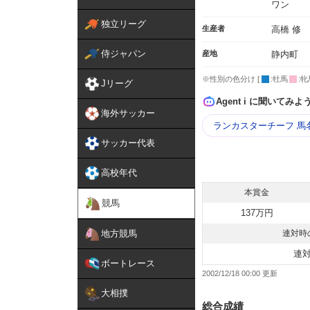
ワン
独立リーグ
生産者
高橋 修
侍ジャパン
産地
静内町
※性別の色分け [
:牡馬
:牝
Jリーグ
Agent i に聞いてみよ
海外サッカー
ランカスターチーフ 馬
サッカー代表
高校年代
本賞金
競馬
137万円
地方競馬
連対時
連
ボートレース
2002/12/18 00:00
大相撲
総合成績