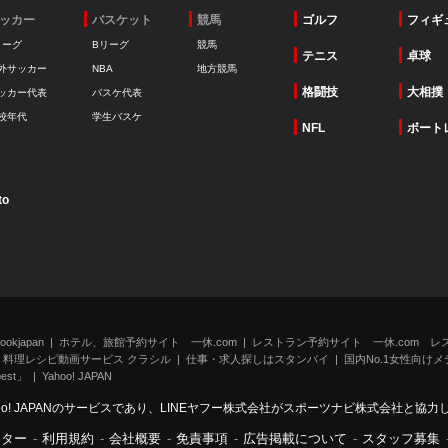
ッカー
バスケット
競馬
ゴルフ
フィギ
リーグ
Bリーグ
競馬
テニス
卓球
外サッカー
NBA
地方競馬
格闘技
大相撲
ッカー代表
バスケ代表
校年代
学生バスケ
NFL
ボート
to
kjapan
ホテル、旅館予約サイト 一休.com
レストラン予約サイト 一休.com レ
料理レシピ動画サービス クラシル
仕事・求人探しはスタンバイ
国内No.1女性向けメデ
st」
Yahoo! JAPAN
oo! JAPANのサービスであり、LINEヤフー株式会社がスポーツナビ株式会社と協
ンター
-
利用規約
-
会社概要
-
免責事項
-
広告掲載について
-
スタッフ募集