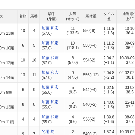
騎手
人気
タイム
通過順
ス
着順
馬番
馬体重
(斤量)
(オッズ)
差
上3F
加藤 和宏
11
1:11.6
10-10
10
4
550(-8)
(133.5)
(+1.3)
36.4
0m 13頭
(57.0)
加藤 和宏
10
1:11.2
09-09
6
5
558(+4)
(118.1)
(+1.3)
36.2
0m 10頭
(57.0)
加藤 和宏
8
2:04.2
10-09-09
10
10
554(-2)
(57.0)
(+1.1)
37.2
0m 12頭
(57.0)
加藤 和宏
9
2:04.8
02-02-02
13
11
556(+12)
(47.6)
(+2.2)
38.1
0m 14頭
(57.0)
加藤 和宏
5
1:02.5
03-02
6
9
544(+4)
(9.3)
(+1.6)
38.5
0m 9頭
(55.0)
加藤 和宏
5
1:40.8
12-11
8
8
540(+2)
(8.4)
(+1.6)
37.2
0m 13頭
(55.0)
加藤 和宏
4
1:39.8
08-08
4
4
538(-2)
(8.6)
(+1.6)
37.7
0m 11頭
(55.0)
的場 均
2
1:57.4
10-09-02
9
7
540(+2)