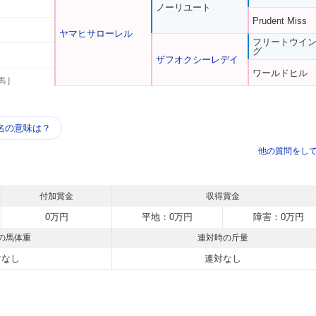
ノーリユート
Prudent Miss
ヤマヒサローレル
フリートウイ
グ
ザフオクシーレデイ
ワールドヒル
馬 ]
う
名の意味は？
他の質問をし
付加賞金
収得賞金
0万円
平地：0万円
障害：0万円
の馬体重
連対時の斤量
対なし
連対なし