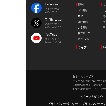
Facebook
野球
サ
スポーツナビ
プロ野球
J
公式ページ
MLB
海
X（旧Twitter）
高校野球
サ
スポーツナビ
公式アカウント
大学野球
高
独立リーグ
YouTube
スポーツナビ
侍ジャパン
公式チャンネル
ライブ
to
おすすめサービス
マンガもお得にPayPayで eboo
自動車情報サイトcarview!
おすすめ情報サービス「mybe
スポーツナビはYah
プライバシーポリシー
-
プライバシーセ