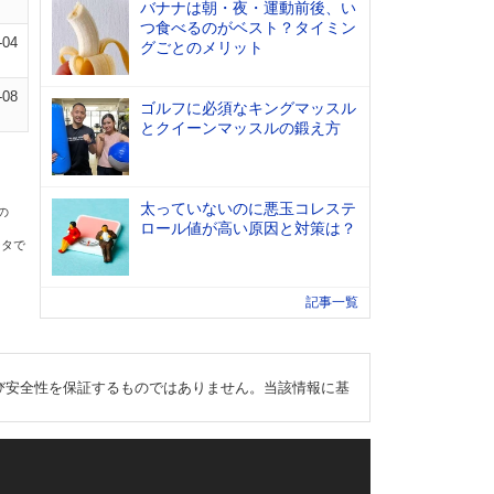
バナナは朝・夜・運動前後、い
つ食べるのがベスト？タイミン
-04
グごとのメリット
-08
ゴルフに必須なキングマッスル
とクイーンマッスルの鍛え方
太っていないのに悪玉コレステ
の
ロール値が高い原因と対策は？
ータで
記事一覧
び安全性を保証するものではありません。当該情報に基