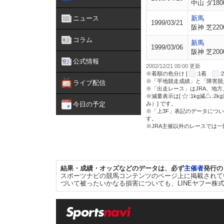
中山 ダ180
ニュース
新馬
1999/03/21
阪神 芝220
コラム
新馬
1999/03/06
阪神 芝200
公式情報
2002/12/21 00:00 更新
※着順の色分け [
:1着
※「平地競走成績」と「障害競
ライブ配信
※「出走レース」はJRA、地
※減量表示は[
:1kg減
:2k
今日の予定
み）] です。
※「上3F」表記のデータについ
す。
※JRA主催以外のレースでは
結果・成績・オッズなどのデータは、必ず
主催者
発行の
スポーツナビの競馬コンテンツのページ上に掲載されて
づいて被ったいかなる損害についても、LINEヤフー株