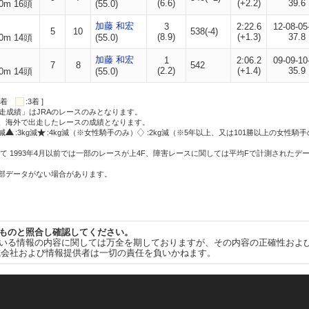
(6.6)
(+2.2)
39.6
0m 16頭
(55.0)
加藤 和宏
3
2:22.6
12-08-05
5
10
538(-4)
(8.9)
(+1.3)
37.8
0m 14頭
(55.0)
加藤 和宏
1
2:06.2
09-09-10
7
8
542
(2.2)
(+1.4)
35.9
0m 14頭
(55.0)
:2着
:3着 ]
走成績」はJRAのレースのみとなります。
方、海外で出走したレースの成績となります。
g減
:3kg減
:4kg減（※女性騎手のみ）
:2kg減（※5年以上、又は101勝以上の女性騎手
て 1993年4月以前では一部のレースが上4F、障害レースに関しては平均Fで計測されたデ
一部データがない場合があります。
ものと照合し確認してください。
いる情報の内容に関しては万全を期しておりますが、その内容の正確性およ
式会社および情報提供者は一切の責任を負いかねます。