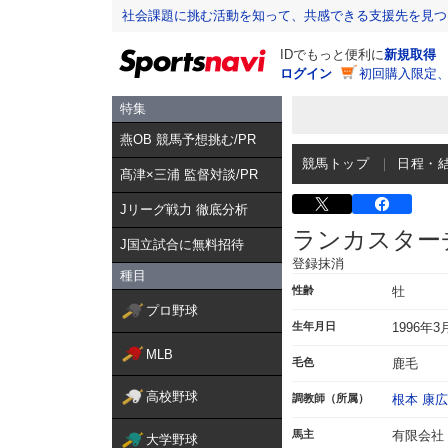
社会課題に挑む活動を知って、共感できる支援先を見つ
IDでもっと便利に
新規取得
ログイン
初回購入限定
特集
燕OB 競馬予想挑む/PR
競馬トップ
日程・
髙津×三浦 監督対談/PR
Jリーグ戦力 徹底分析
ランカスター
J国立試合に無料招待
登録抹消
種目
性齢
牡
プロ野球
生年月日
1996年3
MLB
毛色
鹿毛
高校野球
調教師（所属）
根本 康広
馬主
有限会社
大学野球