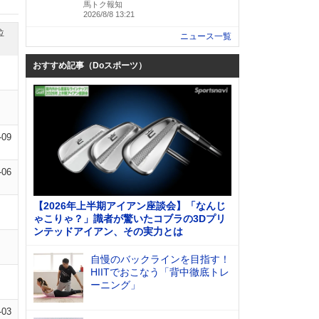
馬トク報知
2026/8/8 13:21
位
ニュース一覧
おすすめ記事（Doスポーツ）
-09
-06
【2026年上半期アイアン座談会】「なんじ
ゃこりゃ？」識者が驚いたコブラの3Dプリ
ンテッドアイアン、その実力とは
自慢のバックラインを目指す！
HIITでおこなう「背中徹底トレ
ーニング」
-03