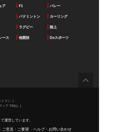
ュア
F1
バレー
バドミントン
カーリング
ラグビー
陸上
レース
他競技
Doスポーツ
ストラン
ィア TRILL
力して運営しています。
-
ご意見・ご要望
-
ヘルプ・お問い合わせ