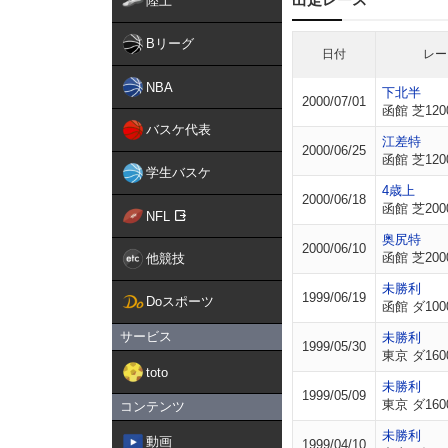
陸上
Bリーグ
日付
レー
NBA
下北半
2000/07/01
函館 芝120
バスケ代表
江差特
2000/06/25
函館 芝120
学生バスケ
4歳上
2000/06/18
函館 芝200
NFL
奥尻特
2000/06/10
函館 芝200
他競技
未勝利
1999/06/19
Doスポーツ
函館 ダ100
サービス
未勝利
1999/05/30
東京 ダ160
toto
未勝利
1999/05/09
東京 ダ160
コンテンツ
未勝利
動画
1999/04/10