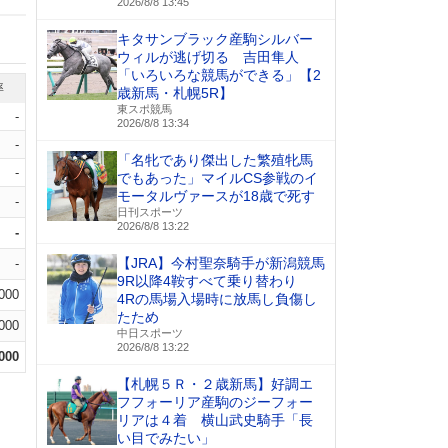
2026/8/8 13:45
キタサンブラック産駒シルバー
ウィルが逃げ切る 吉田隼人
「いろいろな競馬ができる」【2
率
歳新馬・札幌5R】
東スポ競馬
-
2026/8/8 13:34
-
「名牝であり傑出した繁殖牝馬
-
でもあった」マイルCS参戦のイ
モータルヴァースが18歳で死す
-
日刊スポーツ
2026/8/8 13:22
-
【JRA】今村聖奈騎手が新潟競馬
-
9R以降4鞍すべて乗り替わり
.000
4Rの馬場入場時に放馬し負傷し
たため
.000
中日スポーツ
2026/8/8 13:22
.000
【札幌５Ｒ・２歳新馬】好調エ
フフォーリア産駒のジーフォー
リアは４着 横山武史騎手「長
い目でみたい」