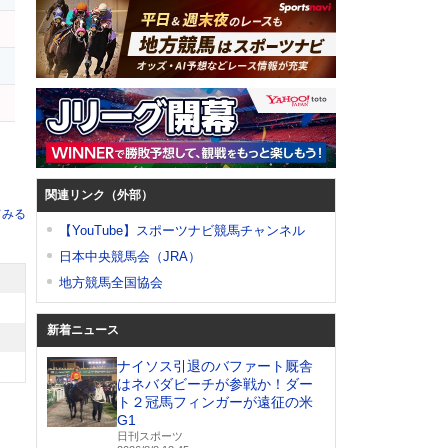
ン
関連リンク（外部）
てみる
【YouTube】スポーツナビ競馬チャンネル
日本中央競馬会（JRA）
地方競馬全国協会
新着ニュース
ナイソス引退のバファート厩舎
はネバダビーチが参戦か！ダー
ト２冠馬フィンガーが遠征の米
G1
日刊スポーツ