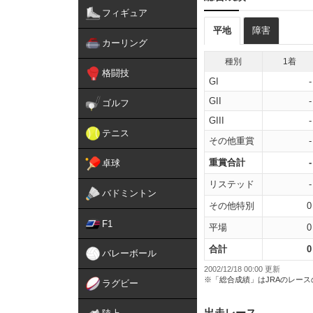
フィギュア
平地
障害
カーリング
種別
1着
格闘技
GI
-
GII
-
ゴルフ
GIII
-
テニス
その他重賞
-
重賞合計
-
卓球
リステッド
-
バドミントン
その他特別
0
F1
平場
0
合計
0
バレーボール
2002/12/18 00:00 更新
※「総合成績」はJRAのレー
ラグビー
出走レース