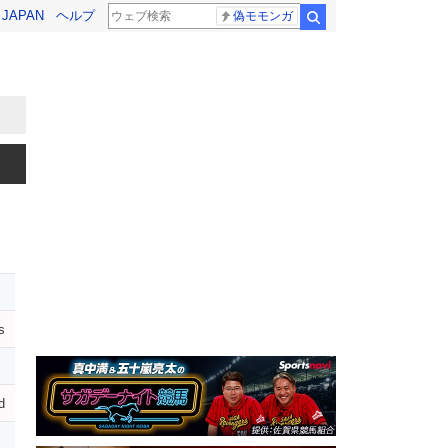
! JAPAN
ヘルプ
偽モモンガ
検索
s
d