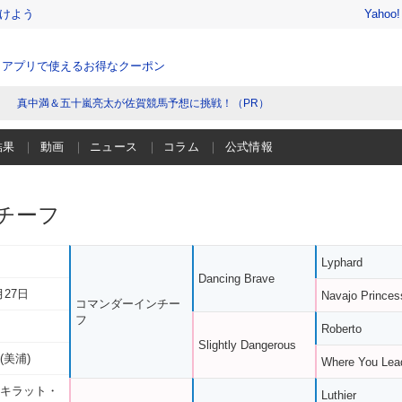
けよう
Yahoo
、アプリで使えるお得なクーポン
真中満＆五十嵐亮太が佐賀競馬予想に挑戦！（PR）
結果
動画
ニュース
コラム
公式情報
チーフ
Lyphard
Dancing Brave
月27日
Navajo Princes
コマンダーインチー
フ
Roberto
Slightly Dangerous
(美浦)
Where You Lea
 キラット・
Luthier