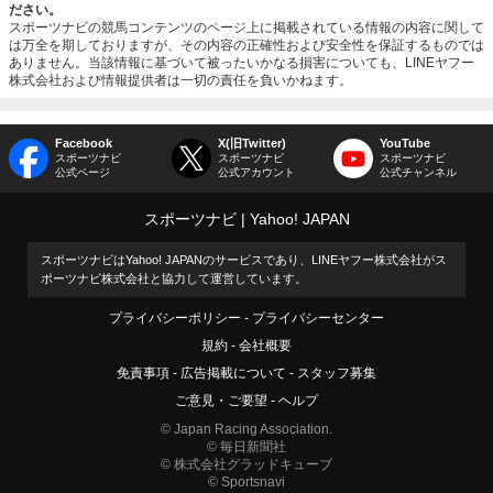
ださい。
スポーツナビの競馬コンテンツのページ上に掲載されている情報の内容に関して
は万全を期しておりますが、その内容の正確性および安全性を保証するものでは
ありません。当該情報に基づいて被ったいかなる損害についても、LINEヤフー
株式会社および情報提供者は一切の責任を負いかねます。
Facebook
X(旧Twitter)
YouTube
スポーツナビ
スポーツナビ
スポーツナビ
公式ページ
公式アカウント
公式チャンネル
スポーツナビ
Yahoo! JAPAN
スポーツナビはYahoo! JAPANのサービスであり、LINEヤフー株式会社がス
ポーツナビ株式会社と協力して運営しています。
プライバシーポリシー
プライバシーセンター
規約
会社概要
免責事項
広告掲載について
スタッフ募集
ご意見・ご要望
ヘルプ
© Japan Racing Association.
© 毎日新聞社
© 株式会社グラッドキューブ
© Sportsnavi