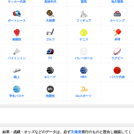
サッカー代表
高校年代
競馬
地方競馬
ボートレース
大相撲
フィギュア
カーリング
格闘技
ゴルフ
テニス
卓球
F1
バドミントン
バレーボール
ラグビー
NBA
陸上
Bリーグ
バスケ代表
学生バスケ
他競技
Doスポーツ
結果・成績・オッズなどのデータは、必ず
主催者
発行のものと照合し確認してく