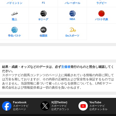
F1
バドミントン
バレーボール
ラグビー
NBA
陸上
Bリーグ
バスケ代表
学生バスケ
他競技
Doスポーツ
結果・成績・オッズなどのデータは、必ず
主催者
発行のものと照合し確認してく
ださい。
スポーツナビの競馬コンテンツのページ上に掲載されている情報の内容に関して
は万全を期しておりますが、その内容の正確性および安全性を保証するものでは
ありません。当該情報に基づいて被ったいかなる損害についても、LINEヤフー
株式会社および情報提供者は一切の責任を負いかねます。
Facebook
X(旧Twitter)
YouTube
スポーツナビ
スポーツナビ
スポーツナビ
公式ページ
公式アカウント
公式チャンネル