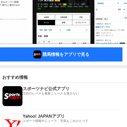
競馬情報をアプリで見る
おすすめ情報
スポーツナビ公式アプリ
注目のレースも最新ニュースも逃さない
Yahoo! JAPANアプリ
スポーツ情報やニュース、天気もこれひとつで