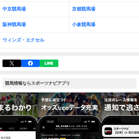
中京競馬場
京都競馬場
阪神競馬場
小倉競馬場
ウィンズ・エクセル
競馬情報ならスポーツナビアプリ