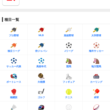
種目一覧
MLB
プロ野球
高校野球
大学野球
独立リーグ
侍ジャパン
Jリーグ
海外サッカー
サッカー代表
高校年代
競馬
地方競馬
ボートレース
大相撲
フィギュア
カーリング
格闘技
ゴルフ
テニス
卓球