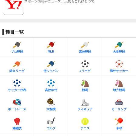
スポーツ情報やニュース、天気もこれひとつで
種目一覧
MLB
プロ野球
高校野球
大学野球
独立リーグ
侍ジャパン
Jリーグ
海外サッカー
サッカー代表
高校年代
競馬
地方競馬
ボートレース
大相撲
フィギュア
カーリング
格闘技
ゴルフ
テニス
卓球