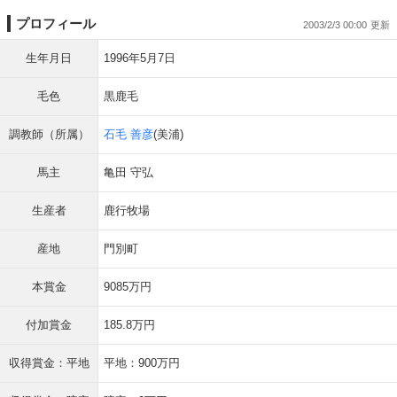
プロフィール
2003/2/3 00:00
生年月日
1996年5月7日
毛色
黒鹿毛
調教師（所属）
石毛 善彦
(美浦)
馬主
亀田 守弘
生産者
鹿行牧場
産地
門別町
本賞金
9085万円
付加賞金
185.8万円
収得賞金：平地
平地：900万円