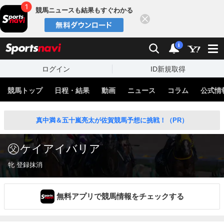
競馬ニュースも結果もすぐわかる
閉じる
スポーツナビ
検索
通知
i
ログイン
ID新規取得
競馬トップ
日程・結果
動画
ニュース
コラム
公式情
真中満＆五十嵐亮太が佐賀競馬予想に挑戦！（PR）
ケイアイバリア
牝 登録抹消
無料アプリで競馬情報をチェックする