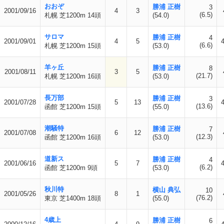
おおぞ
勝浦 正樹
3
2001/09/16
4
3
(6.5)
札幌 芝1200m 14頭
(54.0)
サロマ
勝浦 正樹
4
2001/09/01
4
5
(6.6)
札幌 芝1200m 15頭
(53.0)
羊ヶ丘
勝浦 正樹
8
2001/08/11
3
5
(21.7)
札幌 芝1200m 16頭
(53.0)
長万部
勝浦 正樹
3
2001/07/28
5
13
(13.6)
函館 芝1200m 15頭
(55.0)
潮騒特
勝浦 正樹
7
2001/07/08
6
12
(12.3)
函館 芝1200m 16頭
(53.0)
道新ス
勝浦 正樹
4
2001/06/16
5
7
(6.2)
函館 芝1200m 9頭
(53.0)
秋川特
横山 典弘
10
2001/05/26
8
1
(76.2)
東京 芝1400m 18頭
(55.0)
4歳上
勝浦 正樹
6