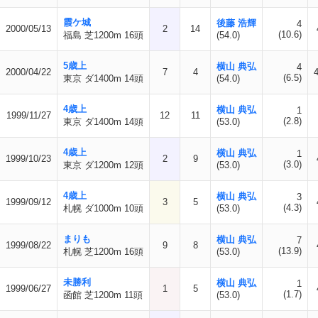
霞ケ城
後藤 浩輝
4
2000/05/13
2
14
(10.6)
福島 芝1200m 16頭
(54.0)
5歳上
横山 典弘
4
2000/04/22
7
4
(6.5)
東京 ダ1400m 14頭
(54.0)
4歳上
横山 典弘
1
1999/11/27
12
11
(2.8)
東京 ダ1400m 14頭
(53.0)
4歳上
横山 典弘
1
1999/10/23
2
9
(3.0)
東京 ダ1200m 12頭
(53.0)
4歳上
横山 典弘
3
1999/09/12
3
5
(4.3)
札幌 ダ1000m 10頭
(53.0)
まりも
横山 典弘
7
1999/08/22
9
8
(13.9)
札幌 芝1200m 16頭
(53.0)
未勝利
横山 典弘
1
1999/06/27
1
5
(1.7)
函館 芝1200m 11頭
(53.0)