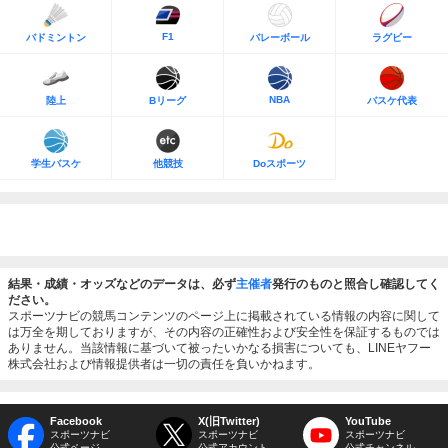
F1
バドミントン
バレーボール
ラグビー
NBA
陸上
Bリーグ
バスケ代表
学生バスケ
他競技
Doスポーツ
結果・成績・オッズなどのデータは、必ず
主催者
発行のものと照合し確認してく
ださい。
スポーツナビの競馬コンテンツのページ上に掲載されている情報の内容に関して
は万全を期しておりますが、その内容の正確性および安全性を保証するものでは
ありません。当該情報に基づいて被ったいかなる損害についても、LINEヤフー
株式会社および情報提供者は一切の責任を負いかねます。
Facebook
X(旧Twitter)
YouTube
スポーツナビ
スポーツナビ
スポーツナビ
公式ページ
公式アカウント
公式チャンネル