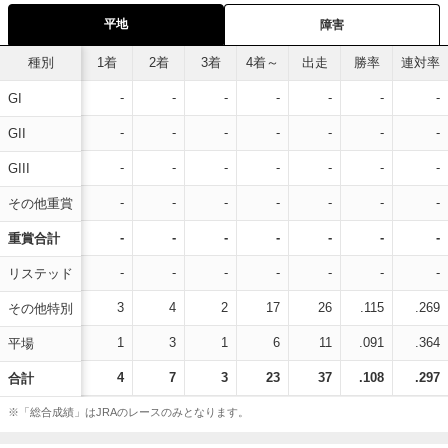
平地
障害
種別
1着
2着
3着
4着～
出走
勝率
連対率
-
-
-
-
-
-
-
GI
-
-
-
-
-
-
-
GII
-
-
-
-
-
-
-
GIII
-
-
-
-
-
-
-
その他重賞
-
-
-
-
-
-
-
重賞合計
-
-
-
-
-
-
-
リステッド
3
4
2
17
26
.115
.269
その他特別
1
3
1
6
11
.091
.364
平場
4
7
3
23
37
.108
.297
合計
※「総合成績」はJRAのレースのみとなります。