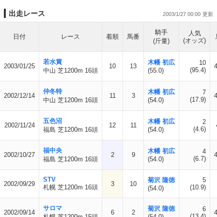
出走レース
2003/1/27 00:00
騎手
人気
日付
レース
着順
馬番
(オッズ)
(斤量)
若水賞
木幡 初広
10
2003/01/25
10
13
(95.4)
中山 芝1200m 16頭
(55.0)
仲冬特
木幡 初広
7
2002/12/14
11
3
(17.9)
中山 芝1200m 16頭
(54.0)
五色沼
木幡 初広
2
2002/11/24
12
11
(4.6)
福島 芝1200m 16頭
(54.0)
福中央
木幡 初広
4
2002/10/27
2
9
(6.7)
福島 芝1200m 16頭
(54.0)
STV
菊沢 隆徳
5
2002/09/29
3
10
札幌 芝1200m 16頭
(10.9)
(54.0)
サロマ
菊沢 隆徳
6
2002/09/14
6
2
(13.4)
札幌 芝1200m 15頭
(54.0)