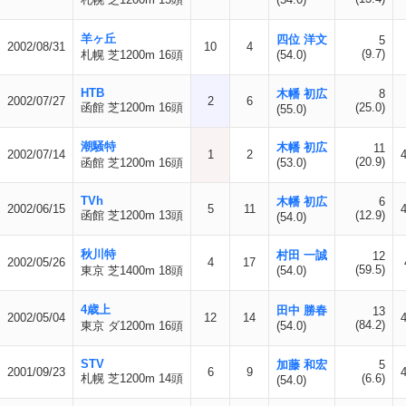
羊ヶ丘
四位 洋文
5
2002/08/31
10
4
(9.7)
札幌 芝1200m 16頭
(54.0)
HTB
木幡 初広
8
2002/07/27
2
6
函館 芝1200m 16頭
(25.0)
(55.0)
潮騒特
木幡 初広
11
2002/07/14
1
2
(20.9)
函館 芝1200m 16頭
(53.0)
TVh
木幡 初広
6
2002/06/15
5
11
函館 芝1200m 13頭
(12.9)
(54.0)
秋川特
村田 一誠
12
2002/05/26
4
17
(59.5)
東京 芝1400m 18頭
(54.0)
4歳上
田中 勝春
13
2002/05/04
12
14
(84.2)
東京 ダ1200m 16頭
(54.0)
STV
加藤 和宏
5
2001/09/23
6
9
札幌 芝1200m 14頭
(6.6)
(54.0)