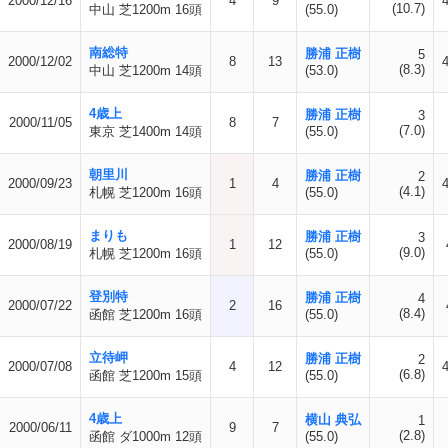
2000/12/16
4
9
(10.7)
中山 芝1200m 16頭
(55.0)
南総特
勝浦 正樹
5
2000/12/02
8
13
(8.3)
中山 芝1200m 14頭
(53.0)
4歳上
勝浦 正樹
3
2000/11/05
8
7
(7.0)
東京 芝1400m 14頭
(55.0)
朝里川
勝浦 正樹
2
2000/09/23
1
4
(4.1)
札幌 芝1200m 16頭
(55.0)
まりも
勝浦 正樹
3
2000/08/19
1
12
(9.0)
札幌 芝1200m 16頭
(55.0)
登別特
勝浦 正樹
4
2000/07/22
2
16
(8.4)
函館 芝1200m 16頭
(55.0)
立待岬
勝浦 正樹
2
2000/07/08
4
12
(6.8)
函館 芝1200m 15頭
(55.0)
4歳上
横山 典弘
1
2000/06/11
9
7
(2.8)
函館 ダ1000m 12頭
(55.0)