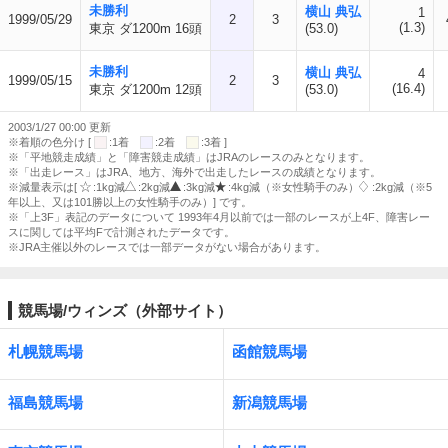
未勝利
横山 典弘
1
1999/05/29
2
3
(1.3)
東京 ダ1200m 16頭
(53.0)
未勝利
横山 典弘
4
1999/05/15
2
3
(16.4)
東京 ダ1200m 12頭
(53.0)
2003/1/27 00:00 更新
※着順の色分け [
:1着
:2着
:3着 ]
※「平地競走成績」と「障害競走成績」はJRAのレースのみとなります。
※「出走レース」はJRA、地方、海外で出走したレースの成績となります。
※減量表示は[
:1kg減
:2kg減
:3kg減
:4kg減（※女性騎手のみ）
:2kg減（※5
年以上、又は101勝以上の女性騎手のみ）] です。
※「上3F」表記のデータについて 1993年4月以前では一部のレースが上4F、障害レー
スに関しては平均Fで計測されたデータです。
※JRA主催以外のレースでは一部データがない場合があります。
競馬場/ウィンズ（外部サイト）
札幌競馬場
函館競馬場
福島競馬場
新潟競馬場