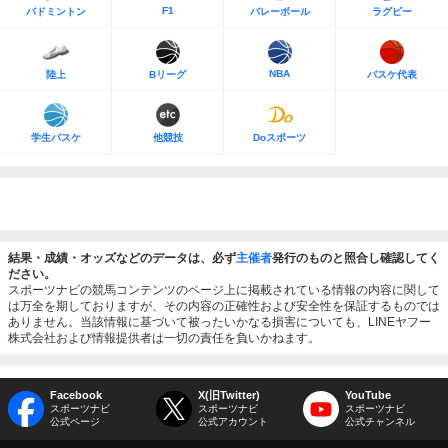
F1
バドミントン
バレーボール
ラグビー
NBA
陸上
Bリーグ
バスケ代表
学生バスケ
他競技
Doスポーツ
結果・成績・オッズなどのデータは、必ず
主催者
発行のものと照合し確認してく
ださい。
スポーツナビの競馬コンテンツのページ上に掲載されている情報の内容に関して
は万全を期しておりますが、その内容の正確性および安全性を保証するものでは
ありません。当該情報に基づいて被ったいかなる損害についても、LINEヤフー
株式会社および情報提供者は一切の責任を負いかねます。
Facebook
X(旧Twitter)
YouTube
スポーツナビ
スポーツナビ
スポーツナビ
公式ページ
公式アカウント
公式チャンネル