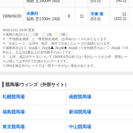
(40.2)
函館 芝1800m 16頭
(53.0)
未勝利
宗像 徹
12
1999/06/20
8
11
(102.2)
福島 芝1700m 14頭
(53.0)
2002/12/21 00:00 更新
※着順の色分け [
:1着
:2着
:3着 ]
※「平地競走成績」と「障害競走成績」はJRAのレースのみとなります。
※「出走レース」はJRA、地方、海外で出走したレースの成績となります。
※減量表示は[
:1kg減
:2kg減
:3kg減
:4kg減（※女性騎手のみ）
:2kg減（※5
年以上、又は101勝以上の女性騎手のみ）] です。
※「上3F」表記のデータについて 1993年4月以前では一部のレースが上4F、障害レー
スに関しては平均Fで計測されたデータです。
※JRA主催以外のレースでは一部データがない場合があります。
競馬場/ウィンズ（外部サイト）
札幌競馬場
函館競馬場
福島競馬場
新潟競馬場
東京競馬場
中山競馬場