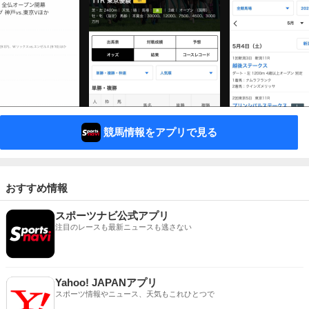
競馬情報をアプリで見る
おすすめ情報
スポーツナビ公式アプリ
注目のレースも最新ニュースも逃さない
Yahoo! JAPANアプリ
スポーツ情報やニュース、天気もこれひとつで