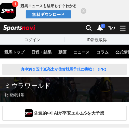
競馬ニュースも結果もすぐわかる
閉じる
スポーツナビ
検索
通知
i
ログイン
ID新規取得
競馬トップ
日程・結果
動画
ニュース
コラム
公式情
真中満＆五十嵐亮太が佐賀競馬予想に挑戦！（PR）
ミウラワールド
牝 登録抹消
先週的中! AIが平安エルムSを大予想