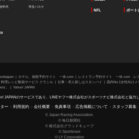
校年代
学生バスケ
NFL
ボート
to
kjapan
ホテル、旅館予約サイト 一休.com
レストラン予約サイト 一休.com レ
料理レシピ動画サービス クラシル
仕事・求人探しはスタンバイ
国内No.1女性向けメデ
st」
Yahoo! JAPAN
oo! JAPANのサービスであり、LINEヤフー株式会社がスポーツナビ株式会社と協
ンター
-
利用規約
-
会社概要
-
免責事項
-
広告掲載について
-
スタッフ募集
© Japan Racing Association.
© 毎日新聞社
© 株式会社グラッドキューブ
© Sportsnavi
© LY Corporation