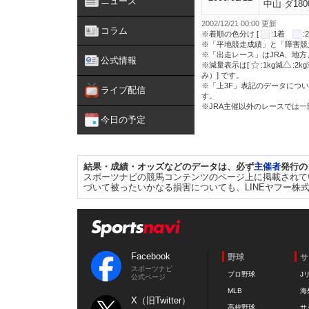
ニュース
中山 ダ180
2002/12/21 00:00 更新
コラム
※着順の色分け [
:1着
※「平地競走成績」と「障害競
※「出走レース」はJRA、地
公式情報
※減量表示は[
:1kg減
:2k
み）] です。
※「上3F」表記のデータについ
ライブ配信
す。
※JRA主催以外のレースでは
今日の予定
結果・成績・オッズなどのデータは、必ず
主催者
発行の
スポーツナビの競馬コンテンツのページ上に掲載されて
づいて被ったいかなる損害についても、LINEヤフー株
Facebook
野球
サ
スポーツナビ
プロ野球
J
公式ページ
MLB
海
X（旧Twitter）
高校野球
サ