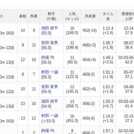
騎手
人気
タイム
通過順
ス
着順
馬番
馬体重
(斤量)
(オッズ)
差
上3F
池田 鉄平
16
1:12.4
12-14
14
9
452(-14)
(248.0)
(+2.4)
37.9
0m 16頭
(55.0)
安田 富男
11
1:00.7
08-07
9
11
466(+2)
(198.4)
(+1.8)
36.4
0m 12頭
(55.0)
的場 均
11
1:49.1
02-03-06
12
10
464(+4)
(90.5)
(+3.5)
42.0
0m 13頭
(55.0)
村田 一誠
11
1:01.1
05-07
8
7
460(-2)
(123.3)
(+1.9)
37.1
0m 12頭
(55.0)
安田 富男
12
1:01.2
04-06
10
11
462(+6)
(145.2)
(+1.8)
37.5
0m 12頭
(55.0)
池田 鉄平
13
1:55.3
03-03-10
13
10
456(-2)
(268.7)
(+5.7)
41.4
0m 13頭
(54.0)
村田 一誠
16
1:14.0
15-15
13
12
458(-6)
(451.0)
(+1.5)
37.1
0m 16頭
(☆53.0)
的場 均
8
1:57.1
02-02-03
7
2
464(-2)