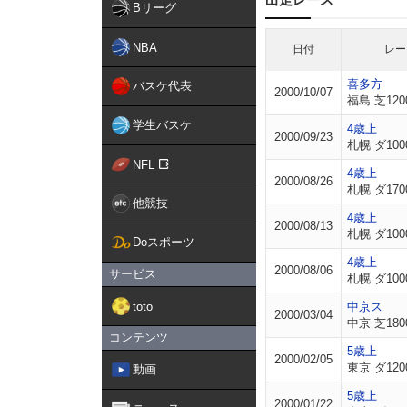
Bリーグ
NBA
日付
レー
喜多方
バスケ代表
2000/10/07
福島 芝120
学生バスケ
4歳上
2000/09/23
札幌 ダ100
NFL
4歳上
2000/08/26
札幌 ダ170
他競技
4歳上
2000/08/13
札幌 ダ100
Doスポーツ
4歳上
2000/08/06
サービス
札幌 ダ100
toto
中京ス
2000/03/04
中京 芝180
コンテンツ
5歳上
2000/02/05
東京 ダ120
動画
5歳上
2000/01/22