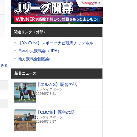
フ
関連リンク（外部）
【YouTube】スポーツナビ競馬チャンネル
日本中央競馬会（JRA）
地方競馬全国協会
てみる
新着ニュース
【エルムS】厩舎の話
サンケイスポーツ
2026/8/7 8:41
【CBC賞】厩舎の話
サンケイスポーツ
2026/8/7 8:37