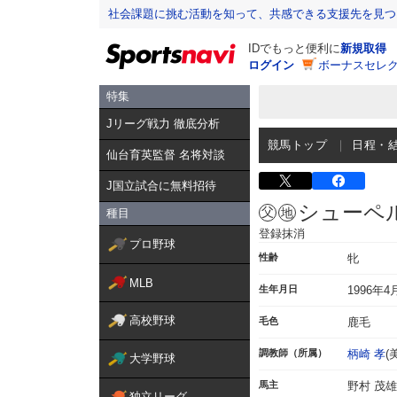
社会課題に挑む活動を知って、共感できる支援先を見つ
IDでもっと便利に
新規取得
ログイン
ボーナスセレク
特集
Jリーグ戦力 徹底分析
競馬トップ
日程・
仙台育英監督 名将対談
J国立試合に無料招待
シューペ
種目
登録抹消
プロ野球
性齢
牝
MLB
生年月日
1996年4
高校野球
毛色
鹿毛
調教師（所属）
柄崎 孝
(
大学野球
馬主
野村 茂雄
独立リーグ