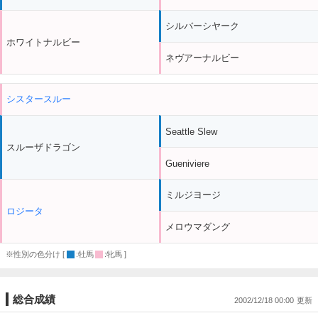
シルバーシヤーク
ホワイトナルビー
ネヴアーナルビー
シスタースルー
Seattle Slew
スルーザドラゴン
Gueniviere
ミルジヨージ
ロジータ
メロウマダング
※性別の色分け [
:牡馬
:牝馬 ]
総合成績
2002/12/18 00:00