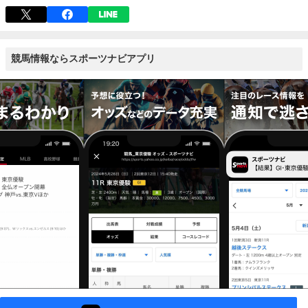
競馬情報ならスポーツナビアプリ