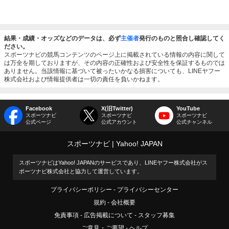
結果・成績・オッズなどのデータは、必ず
主催者
発行のものと照合し確認してく
ださい。
スポーツナビの競馬コンテンツのページ上に掲載されている情報の内容に関して
は万全を期しておりますが、その内容の正確性および安全性を保証するものでは
ありません。当該情報に基づいて被ったいかなる損害についても、LINEヤフー
株式会社および情報提供者は一切の責任を負いかねます。
Facebook
X(旧Twitter)
YouTube
スポーツナビ
スポーツナビ
スポーツナビ
公式ページ
公式アカウント
公式チャンネル
スポーツナビ
Yahoo! JAPAN
スポーツナビはYahoo! JAPANのサービスであり、LINEヤフー株式会社がス
ポーツナビ株式会社と協力して運営しています。
プライバシーポリシー
プライバシーセンター
規約
会社概要
免責事項
広告掲載について
スタッフ募集
ご意見・ご要望
ヘルプ