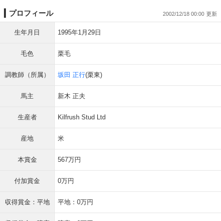
プロフィール
2002/12/18 00:00
生年月日
1995年1月29日
毛色
栗毛
調教師（所属）
坂田 正行
(栗東)
馬主
新木 正夫
生産者
Kilfrush Stud Ltd
産地
米
本賞金
567万円
付加賞金
0万円
収得賞金：平地
平地：0万円