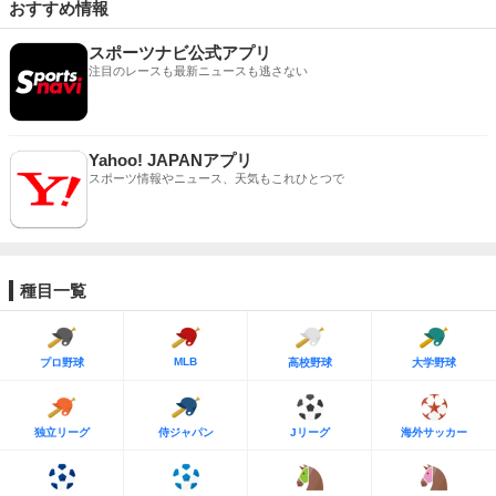
おすすめ情報
スポーツナビ公式アプリ
注目のレースも最新ニュースも逃さない
Yahoo! JAPANアプリ
スポーツ情報やニュース、天気もこれひとつで
種目一覧
MLB
プロ野球
高校野球
大学野球
独立リーグ
侍ジャパン
Jリーグ
海外サッカー