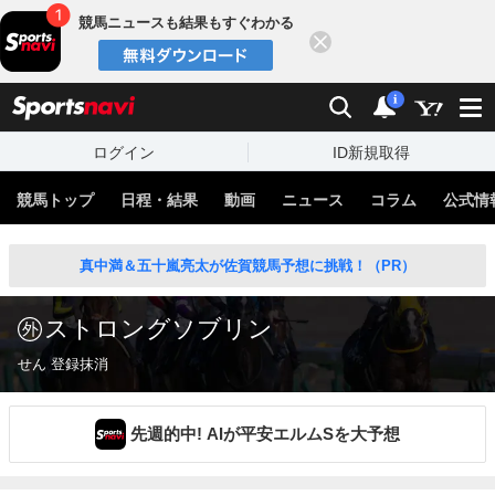
競馬ニュースも結果もすぐわかる
閉じる
スポーツナビ
検索
通知
i
ログイン
ID新規取得
競馬トップ
日程・結果
動画
ニュース
コラム
公式情
真中満＆五十嵐亮太が佐賀競馬予想に挑戦！（PR）
ストロングソブリン
せん 登録抹消
先週的中! AIが平安エルムSを大予想