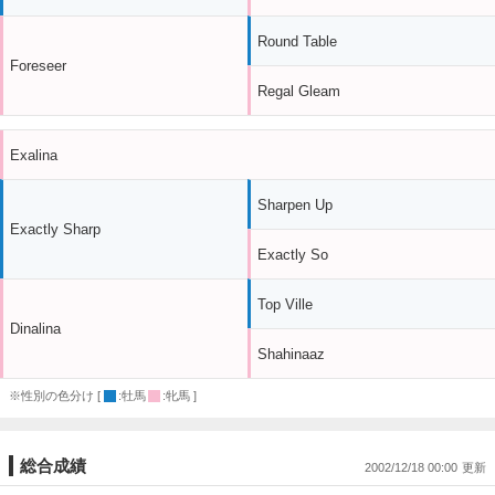
Round Table
Foreseer
Regal Gleam
Exalina
Sharpen Up
Exactly Sharp
Exactly So
Top Ville
Dinalina
Shahinaaz
※性別の色分け [
:牡馬
:牝馬 ]
総合成績
2002/12/18 00:00