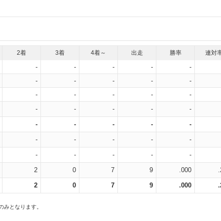
2着
3着
4着～
出走
勝率
連対
-
-
-
-
-
-
-
-
-
-
-
-
-
-
-
-
-
-
-
-
-
-
-
-
-
-
-
-
-
-
-
-
-
-
-
2
0
7
9
.000
2
0
7
9
.000
スのみとなります。