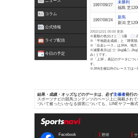
ニュース
未勝利
1997/09/27
福島 芝120
コラム
新馬
1997/08/24
新潟 芝120
公式情報
2002/12/21 00:00 更新
※着順の色分け [
:1着
ライブ配信
※「平地競走成績」と「障害競
※「出走レース」はJRA、地
※減量表示は[
:1kg減
:2k
今日の予定
み）] です。
※「上3F」表記のデータについ
す。
※JRA主催以外のレースでは
結果・成績・オッズなどのデータは、必ず
主催者
発行の
スポーツナビの競馬コンテンツのページ上に掲載されて
づいて被ったいかなる損害についても、LINEヤフー株
Facebook
野球
サ