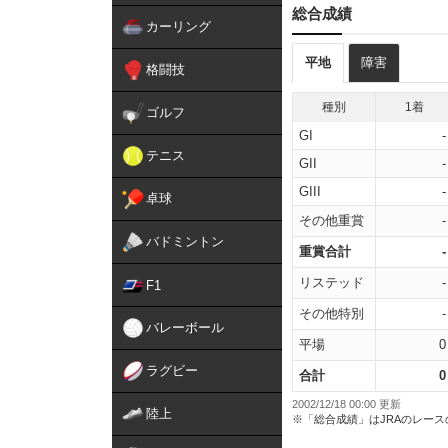
総合成績
カーリング
平地
障害
格闘技
種別
1着
ゴルフ
GI
-
テニス
GII
-
GIII
-
卓球
その他重賞
-
バドミントン
重賞合計
-
リステッド
-
F1
その他特別
-
バレーボール
平場
0
ラグビー
合計
0
2002/12/18 00:00 更新
陸上
※「総合成績」はJRAのレー