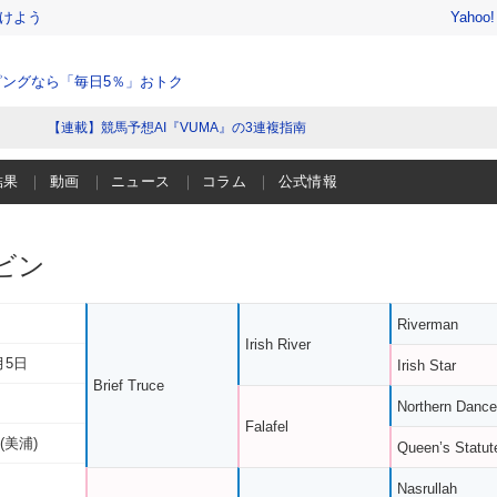
けよう
Yahoo
ングなら「毎日5％」おトク
【連載】競馬予想AI『VUMA』の3連複指南
結果
動画
ニュース
コラム
公式情報
ビン
Riverman
Irish River
月5日
Irish Star
Brief Truce
Northern Dance
Falafel
(美浦)
Queen’s Statut
Nasrullah