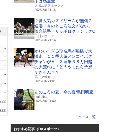
手は感無量
スポニチアネックス
2026/8/6 21:18
２番人気カズドリームが無傷２
連勝「今のところ注文がない」
落合騎手／サッポロクラシックC
率
日刊スポーツ
-
2026/8/6 21:14
-
かわいすぎる珍名馬が船橋で大
激走 １１番人気メンコイボク
-
チャンがＶ ３連単３８万円超
-
の大荒れに「どうやったら予想
できるん？？」
-
馬トク報知
2026/8/6 21:01
-
あのころの夏、今の夏/島田明宏
-
netkeiba
2026/8/6 21:00
.222
.222
ニュース一覧
おすすめ記事（Doスポーツ）