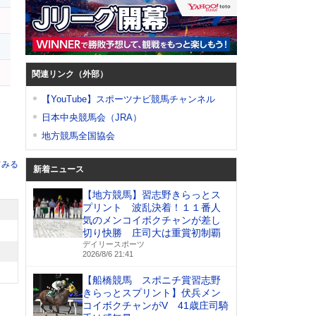
関連リンク（外部）
【YouTube】スポーツナビ競馬チャンネル
日本中央競馬会（JRA）
地方競馬全国協会
てみる
新着ニュース
【地方競馬】習志野きらっとス
プリント 波乱決着！１１番人
気のメンコイボクチャンが差し
切り快勝 庄司大は重賞初制覇
デイリースポーツ
2026/8/6 21:41
【船橋競馬 スポニチ賞習志野
きらっとスプリント】伏兵メン
コイボクチャンがV 41歳庄司騎