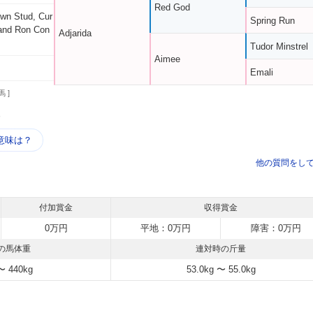
Red God
own Stud, Cur
Spring Run
 and Ron Con
Adjarida
Tudor Minstrel
Aimee
Emali
馬 ]
う
意味は？
他の質問をし
付加賞金
収得賞金
0万円
平地：0万円
障害：0万円
の馬体重
連対時の斤量
〜 440kg
53.0kg 〜 55.0kg