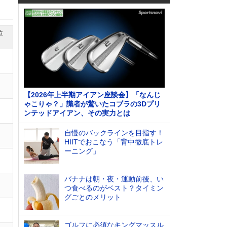
位
【2026年上半期アイアン座談会】「なんじ
ゃこりゃ？」識者が驚いたコブラの3Dプリ
ンテッドアイアン、その実力とは
自慢のバックラインを目指す！
HIITでおこなう「背中徹底トレ
ーニング」
バナナは朝・夜・運動前後、い
つ食べるのがベスト？タイミン
グごとのメリット
ゴルフに必須なキングマッスル