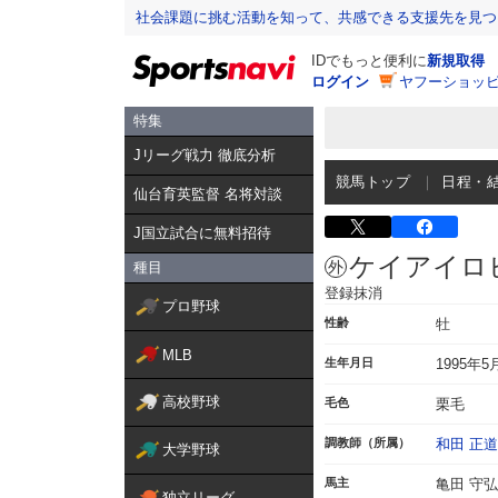
社会課題に挑む活動を知って、共感できる支援先を見つ
IDでもっと便利に
新規取得
ログイン
ヤフーショッピ
特集
Jリーグ戦力 徹底分析
競馬トップ
日程・
仙台育英監督 名将対談
J国立試合に無料招待
ケイアイロ
種目
登録抹消
プロ野球
性齢
牡
MLB
生年月日
1995年5
高校野球
毛色
栗毛
調教師（所属）
和田 正道
大学野球
馬主
亀田 守弘
独立リーグ