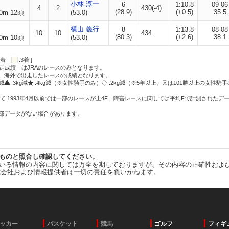
小林 淳一
6
1:10.8
09-06
4
2
430(-4)
(28.9)
(+0.5)
35.5
0m 12頭
(53.0)
横山 義行
8
1:13.8
08-08
10
10
434
(80.3)
(+2.6)
38.1
0m 10頭
(53.0)
:2着
:3着 ]
走成績」はJRAのレースのみとなります。
方、海外で出走したレースの成績となります。
g減
:3kg減
:4kg減（※女性騎手のみ）
:2kg減（※5年以上、又は101勝以上の女性騎手
て 1993年4月以前では一部のレースが上4F、障害レースに関しては平均Fで計測されたデ
一部データがない場合があります。
ものと照合し確認してください。
いる情報の内容に関しては万全を期しておりますが、その内容の正確性およ
式会社および情報提供者は一切の責任を負いかねます。
ッカー
バスケット
競馬
ゴルフ
フィギ