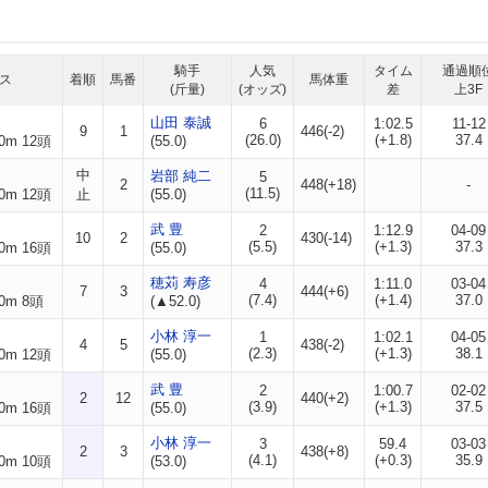
騎手
人気
タイム
通過順
ス
着順
馬番
馬体重
(斤量)
(オッズ)
差
上3F
山田 泰誠
6
1:02.5
11-12
9
1
446(-2)
(26.0)
(+1.8)
37.4
0m 12頭
(55.0)
中
岩部 純二
5
2
448(+18)
-
(11.5)
0m 12頭
止
(55.0)
武 豊
2
1:12.9
04-09
10
2
430(-14)
(5.5)
(+1.3)
37.3
0m 16頭
(55.0)
穂苅 寿彦
4
1:11.0
03-04
7
3
444(+6)
(7.4)
(+1.4)
37.0
0m 8頭
(▲52.0)
小林 淳一
1
1:02.1
04-05
4
5
438(-2)
(2.3)
(+1.3)
38.1
0m 12頭
(55.0)
武 豊
2
1:00.7
02-02
2
12
440(+2)
(3.9)
(+1.3)
37.5
0m 16頭
(55.0)
小林 淳一
3
59.4
03-03
2
3
438(+8)
(4.1)
(+0.3)
35.9
0m 10頭
(53.0)