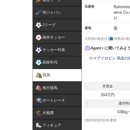
生産者
Barronst
侍ジャパン
ative Co
Lt
Jリーグ
産地
愛
海外サッカー
※性別の色分け [
:牡馬
:牝
Agent i に聞いてみよ
サッカー代表
ケイアイロビン 馬名の
高校年代
競馬
本賞金
地方競馬
554万円
ボートレース
連対時
438kg 
大相撲
2002/12/18 00:00
フィギュア