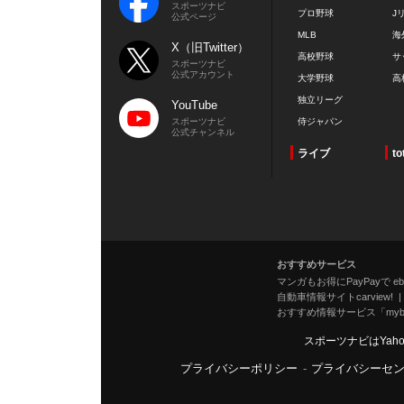
スポーツナビ
プロ野球
J
公式ページ
MLB
海
X（旧Twitter）
高校野球
サ
スポーツナビ
公式アカウント
大学野球
高
独立リーグ
YouTube
スポーツナビ
侍ジャパン
公式チャンネル
ライブ
to
おすすめサービス
マンガもお得にPayPayで eboo
自動車情報サイトcarview!
おすすめ情報サービス「mybe
スポーツナビはYah
プライバシーポリシー
-
プライバシーセ