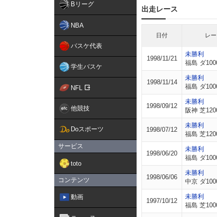
Bリーグ
出走レース
NBA
日付
レー
バスケ代表
未勝利
1998/11/21
福島 ダ100
学生バスケ
未勝利
1998/11/14
福島 ダ100
NFL
未勝利
1998/09/12
他競技
阪神 芝120
未勝利
Doスポーツ
1998/07/12
福島 芝120
サービス
未勝利
1998/06/20
福島 ダ100
toto
未勝利
1998/06/06
コンテンツ
中京 ダ100
未勝利
動画
1997/10/12
福島 芝100