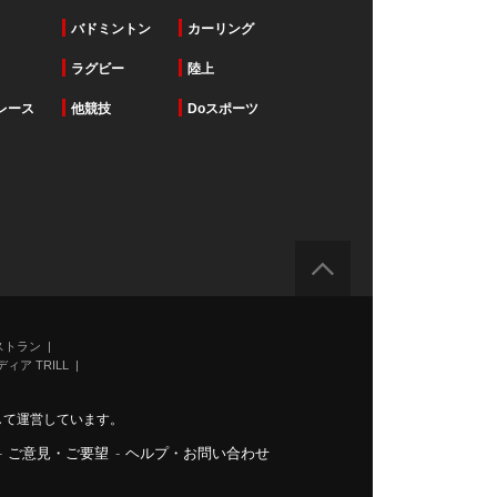
バドミントン
カーリング
ラグビー
陸上
レース
他競技
Doスポーツ
ストラン
ィア TRILL
力して運営しています。
-
ご意見・ご要望
-
ヘルプ・お問い合わせ