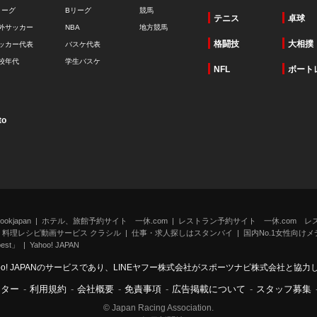
リーグ
Bリーグ
競馬
テニス
卓球
外サッカー
NBA
地方競馬
格闘技
大相撲
ッカー代表
バスケ代表
校年代
学生バスケ
NFL
ボート
to
kjapan
ホテル、旅館予約サイト 一休.com
レストラン予約サイト 一休.com レ
料理レシピ動画サービス クラシル
仕事・求人探しはスタンバイ
国内No.1女性向けメデ
st」
Yahoo! JAPAN
oo! JAPANのサービスであり、LINEヤフー株式会社がスポーツナビ株式会社と協
ンター
-
利用規約
-
会社概要
-
免責事項
-
広告掲載について
-
スタッフ募集
© Japan Racing Association.