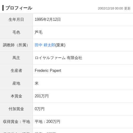
プロフィール
2002/12/18 00:00
生年月日
1995年2月12日
毛色
芦毛
調教師（所属）
田中 耕太郎
(栗東)
馬主
ロイヤルファーム 有限会社
生産者
Frederic Papert
産地
米
本賞金
201万円
付加賞金
0万円
収得賞金：平地
平地：200万円