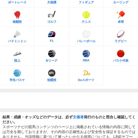
ボートレース
大相撲
フィギュア
カーリング
格闘技
ゴルフ
テニス
卓球
F1
バドミントン
バレーボール
ラグビー
NBA
陸上
Bリーグ
バスケ代表
学生バスケ
他競技
Doスポーツ
結果・成績・オッズなどのデータは、必ず
主催者
発行のものと照合し確認してく
ださい。
スポーツナビの競馬コンテンツのページ上に掲載されている情報の内容に関して
は万全を期しておりますが、その内容の正確性および安全性を保証するものでは
ありません。当該情報に基づいて被ったいかなる損害についても、LINEヤフー