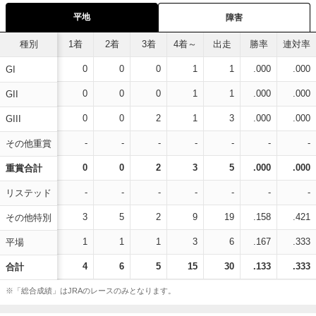
平地
障害
種別
1着
2着
3着
4着～
出走
勝率
連対率
0
0
0
1
1
.000
.000
GI
0
0
0
1
1
.000
.000
GII
0
0
2
1
3
.000
.000
GIII
-
-
-
-
-
-
-
その他重賞
0
0
2
3
5
.000
.000
重賞合計
-
-
-
-
-
-
-
リステッド
3
5
2
9
19
.158
.421
その他特別
1
1
1
3
6
.167
.333
平場
4
6
5
15
30
.133
.333
合計
※「総合成績」はJRAのレースのみとなります。