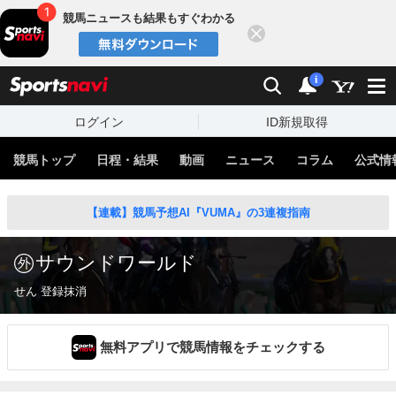
競馬ニュースも結果もすぐわかる
閉じる
スポーツナビ
検索
通知
i
ログイン
ID新規取得
競馬トップ
日程・結果
動画
ニュース
コラム
公式情
【連載】競馬予想AI『VUMA』の3連複指南
サウンドワールド
せん 登録抹消
無料アプリで競馬情報をチェックする