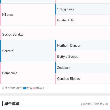
Swing Easy
Hillbrow
Golden City
Secret Sunday
Northern Dancer
Secreto
Betty’s Secret
Zeddaan
Caracciola
Cendres Bleues
※性別の色分け [
:牡馬
:牝馬 ]
総合成績
2002/12/18 00:00