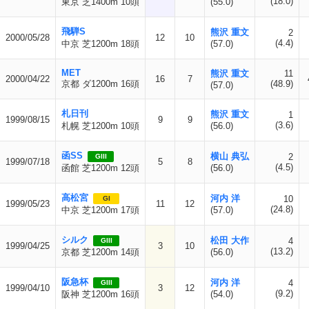
(18.0)
東京 芝1400m 10頭
(55.0)
飛騨S
熊沢 重文
2
2000/05/28
12
10
(4.4)
中京 芝1200m 18頭
(57.0)
MET
熊沢 重文
11
2000/04/22
16
7
京都 ダ1200m 16頭
(48.9)
(57.0)
札日刊
熊沢 重文
1
1999/08/15
9
9
(3.6)
札幌 芝1200m 10頭
(56.0)
函SS
横山 典弘
2
GIII
1999/07/18
5
8
(4.5)
函館 芝1200m 12頭
(56.0)
高松宮
河内 洋
10
GI
1999/05/23
11
12
(24.8)
中京 芝1200m 17頭
(57.0)
シルク
松田 大作
4
GIII
1999/04/25
3
10
(13.2)
京都 芝1200m 14頭
(56.0)
阪急杯
河内 洋
4
GIII
1999/04/10
3
12
(9.2)
阪神 芝1200m 16頭
(54.0)