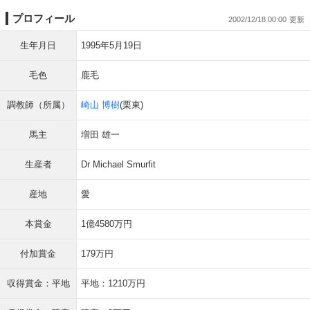
プロフィール
2002/12/18 00:00
生年月日
1995年5月19日
毛色
鹿毛
調教師（所属）
崎山 博樹
(栗東)
馬主
増田 雄一
生産者
Dr Michael Smurfit
産地
愛
本賞金
1億4580万円
付加賞金
179万円
収得賞金：平地
平地：1210万円