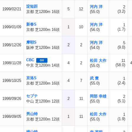
淀短距
河内 洋
2
1999/02/21
5
12
(3.2)
京都 芝1200m 16頭
(55.0)
新春S
河内 洋
1
1999/01/09
1
10
(1.7)
京都 芝1200m 16頭
(56.0)
摩耶S
河内 洋
5
1998/12/26
2
2
(9.0)
阪神 芝1200m 16頭
(54.0)
CBC
松田 大作
11
GII
1998/11/28
4
2
(58.0)
中京 芝1200m 14頭
(55.0)
京洛S
武 豊
1
1998/10/25
4
7
(2.4)
京都 芝1200m 16頭
(55.0)
セプテ
岡部 幸雄
2
1998/09/26
2
11
(5.1)
中山 芝1200m 12頭
(55.0)
男山特
松田 大作
1
1998/09/05
1
11
(1.9)
京都 芝1200m 12頭
(55.0)
桃山特