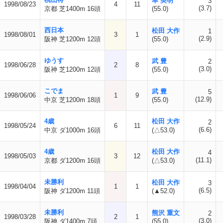
幸 英明
3
1998/08/23
4
11
(3.7)
京都 芝1400m 16頭
(55.0)
西日本
松田 大作
1
1998/08/01
3
1
(2.9)
阪神 芝1200m 12頭
(55.0)
ゆうす
武 豊
2
1998/06/28
2
8
(3.0)
阪神 芝1200m 12頭
(55.0)
こでま
武 豊
5
1998/06/06
1
9
(12.9)
中京 芝1200m 18頭
(55.0)
4歳
松田 大作
2
1998/05/24
6
11
(6.6)
中京 ダ1000m 16頭
(△53.0)
4歳
松田 大作
4
1998/05/03
3
12
(11.1)
京都 ダ1200m 16頭
(△53.0)
未勝利
松田 大作
3
1998/04/04
1
1
(6.5)
阪神 ダ1200m 11頭
(▲52.0)
未勝利
熊沢 重文
2
1998/03/28
2
1
(3.0)
阪神 ダ1400m 7頭
(55.0)