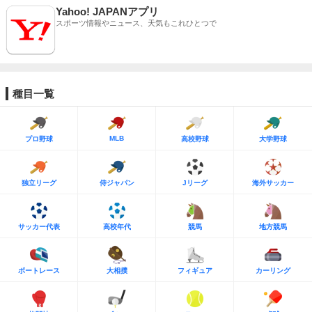
Yahoo! JAPANアプリ
スポーツ情報やニュース、天気もこれひとつで
種目一覧
MLB
プロ野球
高校野球
大学野球
独立リーグ
侍ジャパン
Jリーグ
海外サッカー
サッカー代表
高校年代
競馬
地方競馬
ボートレース
大相撲
フィギュア
カーリング