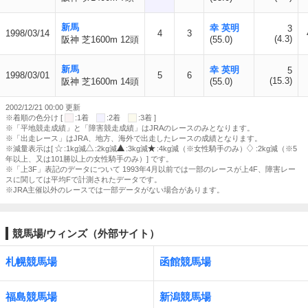
新馬
幸 英明
3
1998/03/14
4
3
(4.3)
阪神 芝1600m 12頭
(55.0)
新馬
幸 英明
5
1998/03/01
5
6
(15.3)
阪神 芝1600m 14頭
(55.0)
2002/12/21 00:00 更新
※着順の色分け [
:1着
:2着
:3着 ]
※「平地競走成績」と「障害競走成績」はJRAのレースのみとなります。
※「出走レース」はJRA、地方、海外で出走したレースの成績となります。
※減量表示は[
:1kg減
:2kg減
:3kg減
:4kg減（※女性騎手のみ）
:2kg減（※5
年以上、又は101勝以上の女性騎手のみ）] です。
※「上3F」表記のデータについて 1993年4月以前では一部のレースが上4F、障害レー
スに関しては平均Fで計測されたデータです。
※JRA主催以外のレースでは一部データがない場合があります。
競馬場/ウィンズ（外部サイト）
札幌競馬場
函館競馬場
福島競馬場
新潟競馬場