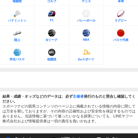
格闘技
ゴルフ
テニス
卓球
F1
バドミントン
バレーボール
ラグビー
NBA
陸上
Bリーグ
バスケ代表
学生バスケ
他競技
Doスポーツ
結果・成績・オッズなどのデータは、必ず
主催者
発行のものと照合し確認してく
ださい。
スポーツナビの競馬コンテンツのページ上に掲載されている情報の内容に関して
は万全を期しておりますが、その内容の正確性および安全性を保証するものでは
ありません。当該情報に基づいて被ったいかなる損害についても、LINEヤフー
株式会社および情報提供者は一切の責任を負いかねます。