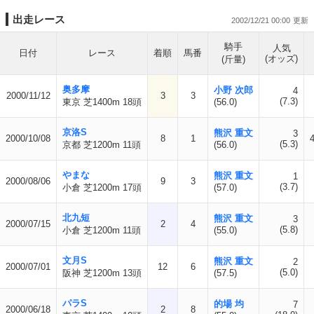
出走レース
2002/12/21 00:00
騎手
人気
日付
レース
着順
馬番
(オッズ)
(斤量)
奥多摩
小野 次郎
4
2000/11/12
3
3
(7.3)
東京 芝1400m 18頭
(56.0)
京洛S
熊沢 重文
3
2000/10/08
8
1
(5.3)
京都 芝1200m 11頭
(56.0)
やまな
熊沢 重文
1
2000/08/06
9
3
(3.7)
小倉 芝1200m 17頭
(57.0)
北九短
熊沢 重文
3
2000/07/15
2
4
(5.8)
小倉 芝1200m 11頭
(55.0)
文月S
熊沢 重文
2
2000/07/01
12
6
(5.0)
阪神 芝1200m 13頭
(57.5)
パラS
的場 均
7
2000/06/18
2
8