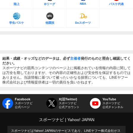
NBA
陸上
Bリーグ
バスケ代表
学生バスケ
他競技
Doスポーツ
結果・成績・オッズなどのデータは、必ず
主催者
発行のものと照合し確認してく
ださい。
スポーツナビの競馬コンテンツのページ上に掲載されている情報の内容に関して
は万全を期しておりますが、その内容の正確性および安全性を保証するものでは
ありません。当該情報に基づいて被ったいかなる損害についても、LINEヤフー
株式会社および情報提供者は一切の責任を負いかねます。
Facebook
X(旧Twitter)
YouTube
スポーツナビ
スポーツナビ
スポーツナビ
公式ページ
公式アカウント
公式チャンネル
スポーツナビ
Yahoo! JAPAN
スポーツナビはYahoo! JAPANのサービスであり、LINEヤフー株式会社がス