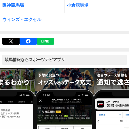
阪神競馬場
小倉競馬場
ウィンズ・エクセル
競馬情報ならスポーツナビアプリ