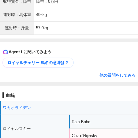
収得賞金：障害
障害：0万円
連対時：馬体重
496kg
連対時：斤量
57.0kg
Agent i に聞いてみよう
ロイヤルチェリー 馬名の意味は？
他の質問をしてみる
血統
ワカオライデン
Raja Baba
ロイヤルスキー
Coz o’Nijinsky