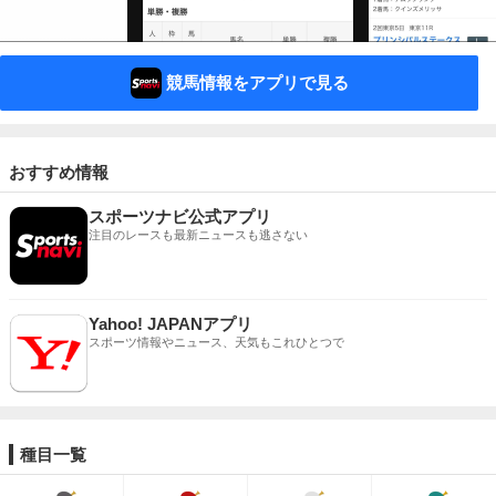
競馬情報をアプリで見る
おすすめ情報
スポーツナビ公式アプリ
注目のレースも最新ニュースも逃さない
Yahoo! JAPANアプリ
スポーツ情報やニュース、天気もこれひとつで
種目一覧