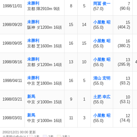
未勝利
岡冨 俊一
7
1998/11/01
8
5
(90.6)
京都 障2910m 9頭
(57.0)
未勝利
小屋敷 昭
15
1998/09/20
15
14
(404.2)
阪神 ダ1200m 16頭
(55.0)
未勝利
小屋敷 昭
16
1998/09/05
16
15
(380.2)
京都 芝1600m 16頭
(55.0)
未勝利
小屋敷 昭
13
1998/08/16
13
10
(295.9)
京都 ダ1200m 14頭
(55.0)
未勝利
清山 宏明
13
1998/04/11
16
5
(93.2)
中京 芝1800m 16頭
(55.0)
新馬
土肥 幸広
10
1998/03/21
9
1
(53.1)
中京 ダ1000m 15頭
(55.0)
新馬
小屋敷 昭
12
1998/03/01
11
3
(74.4)
中京 ダ1000m 16頭
(55.0)
2002/12/21 00:00 更新
※着順の色分け [
:1着
:2着
:3着 ]