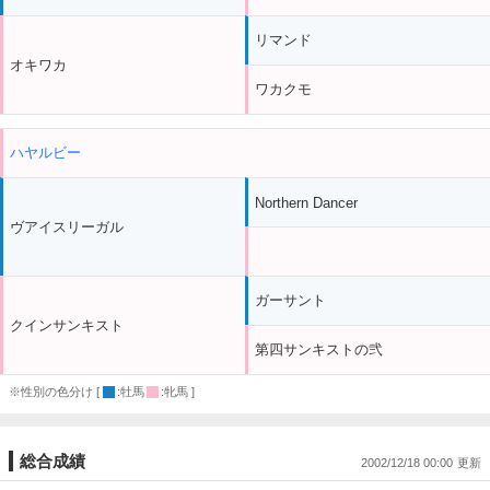
リマンド
オキワカ
ワカクモ
ハヤルビー
Northern Dancer
ヴアイスリーガル
ガーサント
クインサンキスト
第四サンキストの弐
※性別の色分け [
:牡馬
:牝馬 ]
総合成績
2002/12/18 00:00