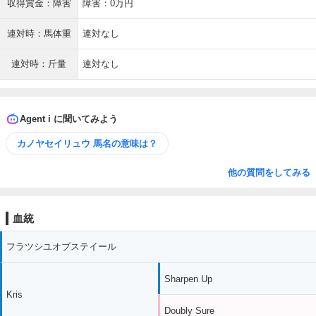
収得賞金：障害
障害：0万円
連対時：馬体重
連対なし
連対時：斤量
連対なし
Agent i に聞いてみよう
カノヤセイリュウ 馬名の意味は？
他の質問をしてみる
血統
フラツシユオブステイール
Sharpen Up
Kris
Doubly Sure