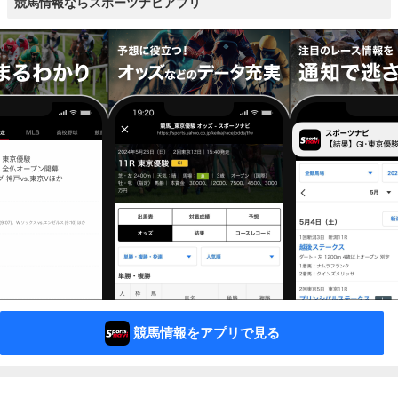
競馬情報ならスポーツナビアプリ
競馬情報をアプリで見る