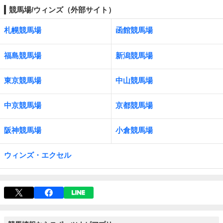
競馬場/ウィンズ（外部サイト）
札幌競馬場
函館競馬場
福島競馬場
新潟競馬場
東京競馬場
中山競馬場
中京競馬場
京都競馬場
阪神競馬場
小倉競馬場
ウィンズ・エクセル