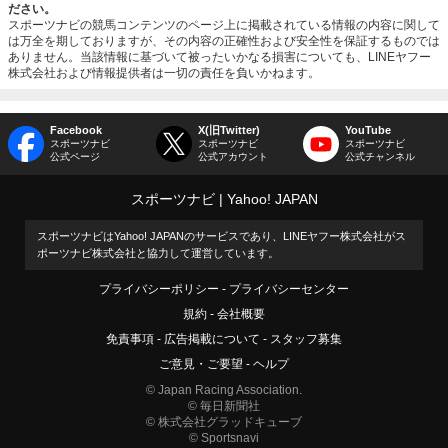
ださい。
スポーツナビの競馬コンテンツのページ上に掲載されている情報の内容に関して
は万全を期しておりますが、その内容の正確性および安全性を保証するものでは
ありません。当該情報に基づいて被ったいかなる損害についても、LINEヤフー
株式会社および情報提供者は一切の責任を負いかねます。
Facebook
X(旧Twitter)
YouTube
スポーツナビ
スポーツナビ
スポーツナビ
公式ページ
公式アカウント
公式チャンネル
スポーツナビ
Yahoo! JAPAN
スポーツナビはYahoo! JAPANのサービスであり、LINEヤフー株式会社がス
ポーツナビ株式会社と協力して運営しています。
プライバシーポリシー
プライバシーセンター
規約
会社概要
免責事項
広告掲載について
スタッフ募集
ご意見・ご要望
ヘルプ
© Japan Racing Association.
© 毎日新聞社
© 株式会社グラッドキューブ
© Sportsnavi