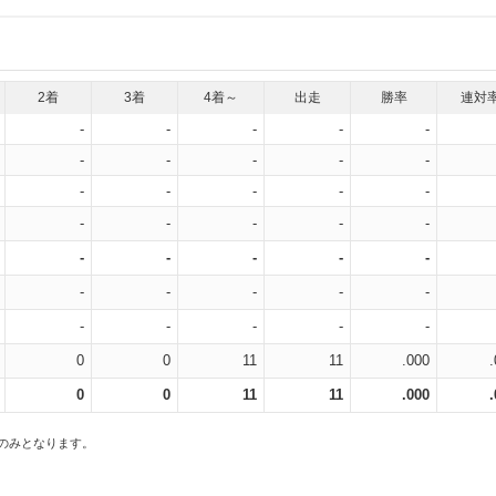
2着
3着
4着～
出走
勝率
連対
-
-
-
-
-
-
-
-
-
-
-
-
-
-
-
-
-
-
-
-
-
-
-
-
-
-
-
-
-
-
-
-
-
-
-
0
0
11
11
.000
0
0
11
11
.000
スのみとなります。