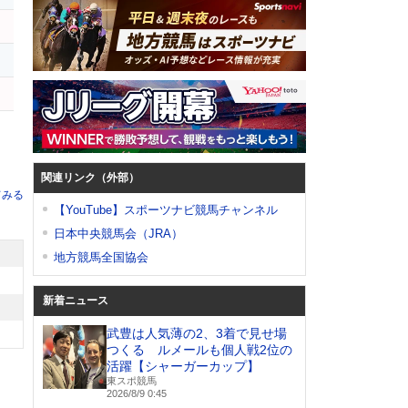
関連リンク（外部）
てみる
【YouTube】スポーツナビ競馬チャンネル
日本中央競馬会（JRA）
地方競馬全国協会
新着ニュース
武豊は人気薄の2、3着で見せ場
つくる ルメールも個人戦2位の
活躍【シャーガーカップ】
東スポ競馬
2026/8/9 0:45