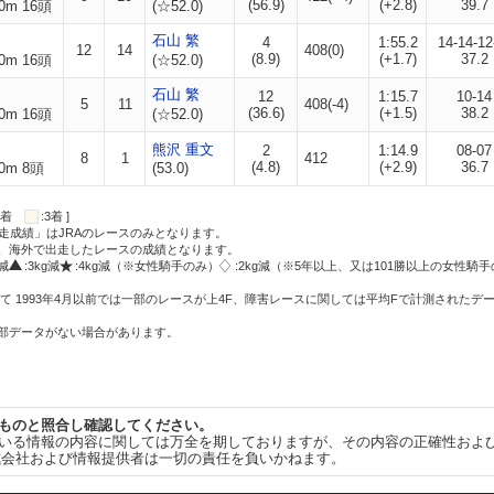
(56.9)
(+2.8)
39.7
0m 16頭
(☆52.0)
石山 繁
4
1:55.2
14-14-12
12
14
408(0)
(8.9)
(+1.7)
37.2
0m 16頭
(☆52.0)
石山 繁
12
1:15.7
10-14
5
11
408(-4)
(36.6)
(+1.5)
38.2
0m 16頭
(☆52.0)
熊沢 重文
2
1:14.9
08-07
8
1
412
(4.8)
(+2.9)
36.7
0m 8頭
(53.0)
:2着
:3着 ]
走成績」はJRAのレースのみとなります。
方、海外で出走したレースの成績となります。
g減
:3kg減
:4kg減（※女性騎手のみ）
:2kg減（※5年以上、又は101勝以上の女性騎手
て 1993年4月以前では一部のレースが上4F、障害レースに関しては平均Fで計測されたデ
一部データがない場合があります。
ものと照合し確認してください。
いる情報の内容に関しては万全を期しておりますが、その内容の正確性およ
式会社および情報提供者は一切の責任を負いかねます。