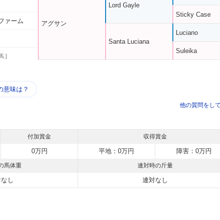
Lord Gayle
Sticky Case
ファーム
アグサン
Luciano
Santa Luciana
Suleika
馬 ]
う
の意味は？
他の質問をし
付加賞金
収得賞金
0万円
平地：0万円
障害：0万円
の馬体重
連対時の斤量
対なし
連対なし