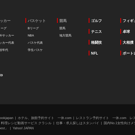
ッカー
バスケット
競馬
ゴルフ
フィギ
リーグ
Bリーグ
競馬
テニス
卓球
外サッカー
NBA
地方競馬
格闘技
大相撲
ッカー代表
バスケ代表
校年代
学生バスケ
NFL
ボート
to
kjapan
ホテル、旅館予約サイト 一休.com
レストラン予約サイト 一休.com レ
料理レシピ動画サービス クラシル
仕事・求人探しはスタンバイ
国内No.1女性向けメデ
st」
Yahoo! JAPAN