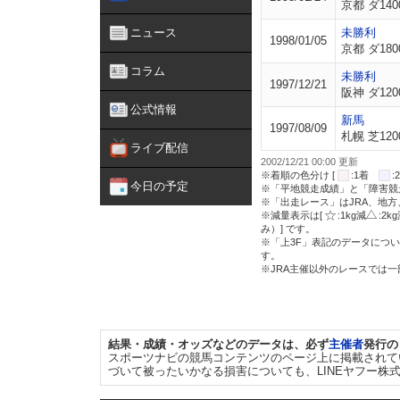
京都 ダ140
ニュース
未勝利
1998/01/05
京都 ダ180
コラム
未勝利
1997/12/21
阪神 ダ120
公式情報
新馬
1997/08/09
札幌 芝120
ライブ配信
2002/12/21 00:00 更新
※着順の色分け [
:1着
今日の予定
※「平地競走成績」と「障害競
※「出走レース」はJRA、地
※減量表示は[
:1kg減
:2k
み）] です。
※「上3F」表記のデータについ
す。
※JRA主催以外のレースでは
結果・成績・オッズなどのデータは、必ず
主催者
発行の
スポーツナビの競馬コンテンツのページ上に掲載されて
づいて被ったいかなる損害についても、LINEヤフー株