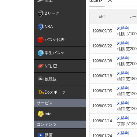
陸上
Bリーグ
日付
レー
NBA
未勝利
1998/09/05
札幌 ダ100
バスケ代表
未勝利
1998/08/22
札幌 芝200
学生バスケ
未勝利
1998/08/08
札幌 芝200
NFL
未勝利
1998/07/18
函館 芝180
他競技
未勝利
1998/07/05
Doスポーツ
函館 芝120
サービス
未勝利
1998/06/20
函館 芝120
toto
未勝利
1998/02/14
京都 ダ120
コンテンツ
未勝利
動画
1998/01/24