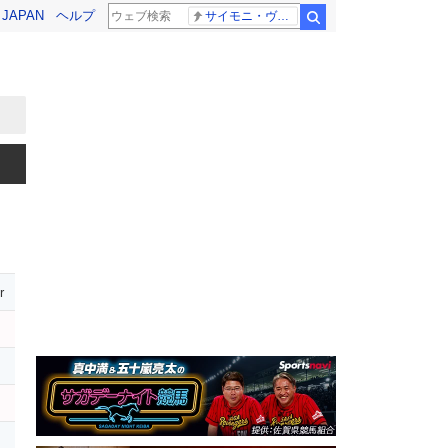
! JAPAN
ヘルプ
サイモニ・ヴニランギ 死去
検索
r