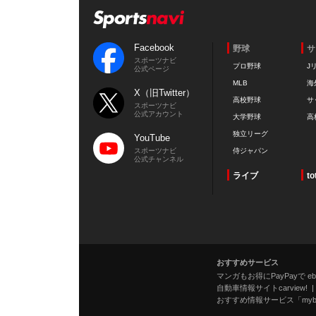
Facebook
野球
サ
スポーツナビ
プロ野球
J
公式ページ
MLB
海
X（旧Twitter）
高校野球
サ
スポーツナビ
公式アカウント
大学野球
高
独立リーグ
YouTube
スポーツナビ
侍ジャパン
公式チャンネル
ライブ
to
おすすめサービス
マンガもお得にPayPayで eboo
自動車情報サイトcarview!
おすすめ情報サービス「mybe