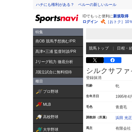
ハチにも権利がある？ ペルーの新しいルール
IDでもっと便利に
新規取得
ログイン
［おトク］10
特集
燕OB 競馬予想挑む/PR
競馬トップ
日程・
髙津×三浦 監督対談/PR
Jリーグ戦力 徹底分析
シルクサファ
J国立試合に無料招待
登録抹消
種目
性齢
牝
プロ野球
生年月日
1995年4
MLB
毛色
青鹿毛
高校野球
調教師（所属）
浜田 光正
馬主
有限会社
大学野球