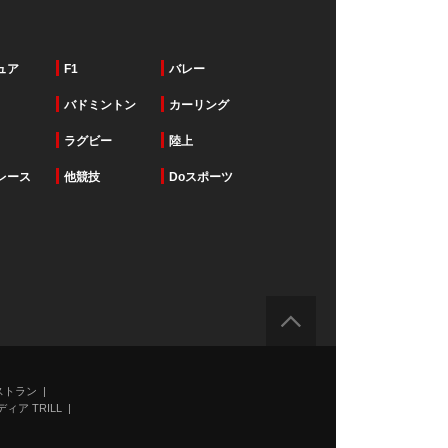
ュア
F1
バレー
バドミントン
カーリング
ラグビー
陸上
レース
他競技
Doスポーツ
ストラン
ィア TRILL