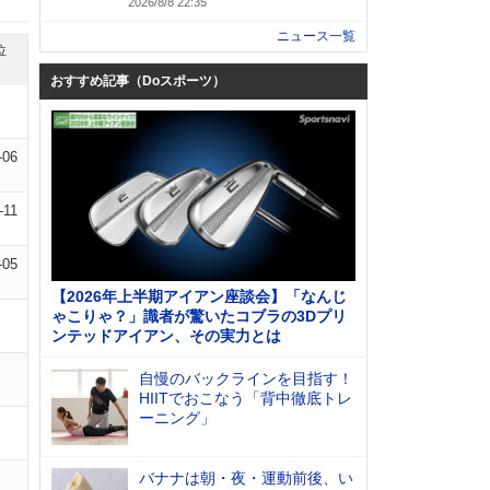
2026/8/8 22:35
ニュース一覧
位
おすすめ記事（Doスポーツ）
-06
-11
-05
【2026年上半期アイアン座談会】「なんじ
ゃこりゃ？」識者が驚いたコブラの3Dプリ
ンテッドアイアン、その実力とは
自慢のバックラインを目指す！
HIITでおこなう「背中徹底トレ
ーニング」
バナナは朝・夜・運動前後、い