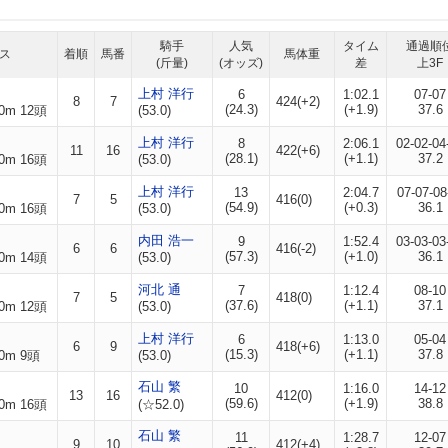
騎手
人気
タイム
通過順
ス
着順
馬番
馬体重
(斤量)
(オッズ)
差
上3F
上村 洋行
6
1:02.1
07-07
8
7
424(+2)
(24.3)
(+1.9)
37.6
0m 12頭
(53.0)
上村 洋行
8
2:06.1
02-02-04
11
16
422(+6)
(28.1)
(+1.1)
37.2
0m 16頭
(53.0)
上村 洋行
13
2:04.7
07-07-08
7
5
416(0)
(54.9)
(+0.3)
36.1
0m 16頭
(53.0)
内田 浩一
9
1:52.4
03-03-03
6
6
416(-2)
(57.3)
(+1.0)
36.1
0m 14頭
(53.0)
河北 通
7
1:12.4
08-10
7
5
418(0)
(37.6)
(+1.1)
37.1
0m 12頭
(53.0)
上村 洋行
6
1:13.0
05-04
6
9
418(+6)
(15.3)
(+1.1)
37.8
0m 9頭
(53.0)
石山 繁
10
1:16.0
14-12
13
16
412(0)
(59.6)
(+1.9)
38.8
0m 16頭
(☆52.0)
石山 繁
11
1:28.7
12-07
9
10
412(+4)