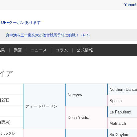
Yahoo
％OFFクーポンあります
真中満＆五十嵐亮太が佐賀競馬予想に挑戦！（PR）
結果
動画
ニュース
コラム
公式情報
イア
Northern Dance
Nureyev
月27日
Special
ステートリードン
Le Fabuleux
Dona Ysidra
(栗東)
Matriarch
 シルクレー
Sir Gaylord