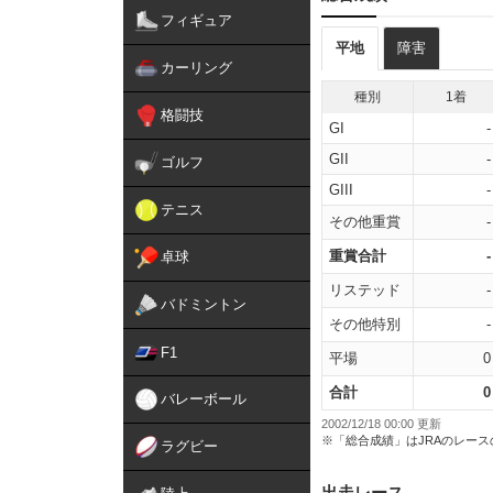
フィギュア
平地
障害
カーリング
種別
1着
格闘技
GI
-
GII
-
ゴルフ
GIII
-
テニス
その他重賞
-
重賞合計
-
卓球
リステッド
-
バドミントン
その他特別
-
F1
平場
0
合計
0
バレーボール
2002/12/18 00:00 更新
※「総合成績」はJRAのレー
ラグビー
出走レース