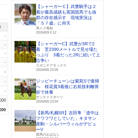
【シャーガーＣ】武豊騎手は２
着が最高成績も英国競馬でも抜
群の存在感示す 現地実況は
「５７歳」に仰天
率
馬トク報知
2026/8/9 0:12
-
【シャーガーC】武豊が3Rで2
-
着 芝2390メートルで見せ場た
-
っぷり 3着だった2Rに続いて上
位争い
-
スポニチアネックス
2026/8/8 23:05
-
ジッピーチューンは紫苑Sで復帰
-
へ 桜花賞3着後に右前肢剥離骨
-
折で休養
サンケイスポーツ
.000
2026/8/8 23:04
.000
【新馬/札幌5R】吉田隼「道中は
フワフワとしていた」キタサン
産駒・シルバーウィルがデビュ
ーV
競馬のおはなし