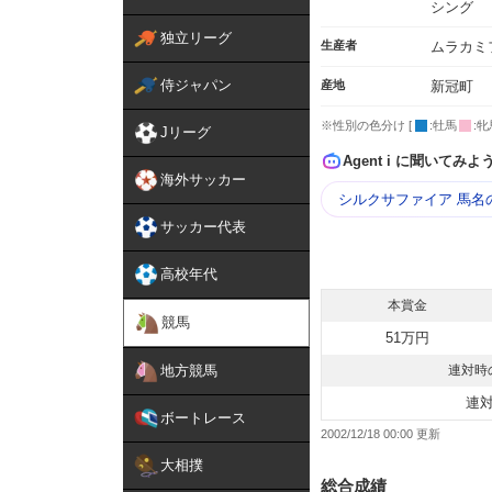
シング
独立リーグ
生産者
ムラカミ
侍ジャパン
産地
新冠町
※性別の色分け [
:牡馬
:牝
Jリーグ
Agent i に聞いてみよ
海外サッカー
シルクサファイア 馬名
サッカー代表
高校年代
本賞金
競馬
51万円
地方競馬
連対時
連
ボートレース
2002/12/18 00:00
大相撲
総合成績