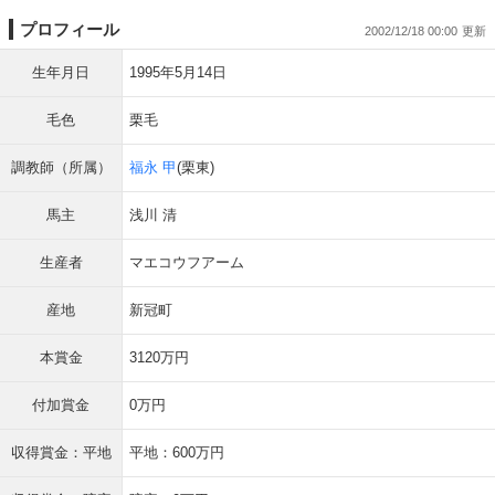
プロフィール
2002/12/18 00:00
生年月日
1995年5月14日
毛色
栗毛
調教師（所属）
福永 甲
(栗東)
馬主
浅川 清
生産者
マエコウフアーム
産地
新冠町
本賞金
3120万円
付加賞金
0万円
収得賞金：平地
平地：600万円