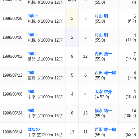
(-)
札幌 ダ1000m 12頭
(55.0)
4歳上
村山 明
5
1998/08/29
3
3
(6.2)
札幌 ダ1000m 12頭
(55.0)
4歳上
村山 明
4
1998/08/16
2
5
(11.9)
札幌 ダ1000m 12頭
(55.0)
4歳上
内田 浩一
7
1998/08/02
9
12
(17.5)
函館 芝1000m 12頭
(55.0)
4歳
西田 雄一郎
4
1998/07/12
5
8
(7.0)
福島 ダ1000m 12頭
(55.0)
4歳
太宰 啓介
6
1998/06/06
4
4
(10.7)
中京 ダ1000m 13頭
(▲52.0)
4歳
福永 祐一
14
1998/05/24
8
13
(105.2)
中京 ダ1000m 16頭
(55.0)
はなの
西田 雄一郎
11
1998/03/14
13
11
(52.9)
中京 芝1200m 16頭
(55.0)