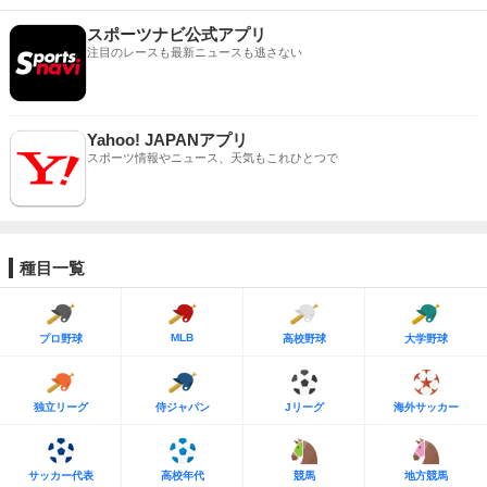
スポーツナビ公式アプリ
注目のレースも最新ニュースも逃さない
Yahoo! JAPANアプリ
スポーツ情報やニュース、天気もこれひとつで
種目一覧
MLB
プロ野球
高校野球
大学野球
独立リーグ
侍ジャパン
Jリーグ
海外サッカー
サッカー代表
高校年代
競馬
地方競馬