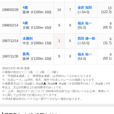
4歳
金折 知則
13
1998/02/28
14
7
(122.3)
阪神 ダ1200m 16頭
(☆54.0)
4歳
福永 祐一
9
1998/02/14
9
9
(68.3)
京都 ダ1200m 16頭
(55.0)
未勝利
西田 雄一郎
6
1997/12/14
1
6
(11.7)
中京 ダ1000m 13頭
(☆53.0)
新馬
福永 祐一
9
1997/11/30
8
9
(58.1)
阪神 ダ1200m 10頭
(54.0)
2002/12/21 00:00 更新
※着順の色分け [
:1着
:2着
:3着 ]
※「平地競走成績」と「障害競走成績」はJRAのレースのみとなります。
※「出走レース」はJRA、地方、海外で出走したレースの成績となります。
※減量表示は[
:1kg減
:2kg減
:3kg減
:4kg減（※女性騎手のみ）
:2kg減（※5
年以上、又は101勝以上の女性騎手のみ）] です。
※「上3F」表記のデータについて 1993年4月以前では一部のレースが上4F、障害レー
スに関しては平均Fで計測されたデータです。
※JRA主催以外のレースでは一部データがない場合があります。