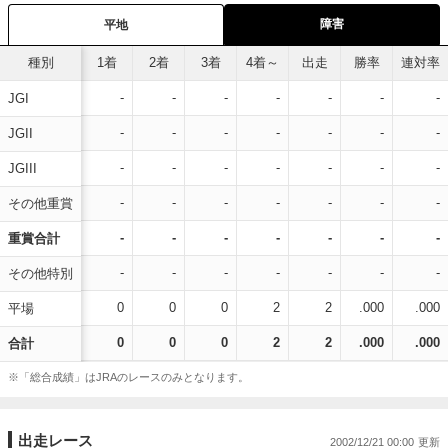
障害
平地
種別
1着
2着
3着
4着～
出走
勝率
連対率
-
-
-
-
-
-
-
JGI
-
-
-
-
-
-
-
JGII
-
-
-
-
-
-
-
JGIII
-
-
-
-
-
-
-
その他重賞
-
-
-
-
-
-
-
重賞合計
-
-
-
-
-
-
-
その他特別
0
0
0
2
2
.000
.000
平場
0
0
0
2
2
.000
.000
合計
※「総合成績」はJRAのレースのみとなります。
出走レース
2002/12/21 00:00