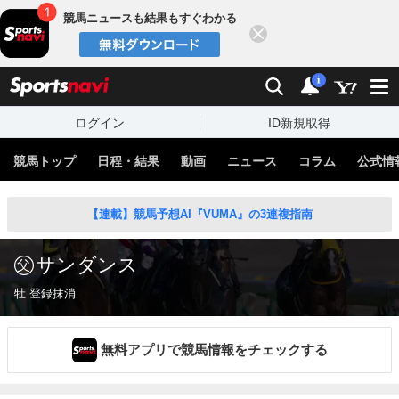
競馬ニュースも結果もすぐわかる
閉じる
スポーツナビ
検索
通知
i
ログイン
ID新規取得
競馬トップ
日程・結果
動画
ニュース
コラム
公式情
【連載】競馬予想AI『VUMA』の3連複指南
サンダンス
牡 登録抹消
無料アプリで競馬情報をチェックする