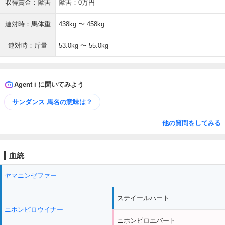
収得賞金：障害
障害：0万円
連対時：馬体重
438kg 〜 458kg
連対時：斤量
53.0kg 〜 55.0kg
Agent i に聞いてみよう
サンダンス 馬名の意味は？
他の質問をしてみる
血統
ヤマニンゼファー
ステイールハート
ニホンピロウイナー
ニホンピロエバート