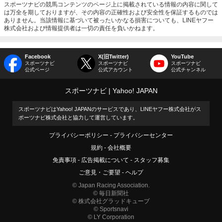
スポーツナビの競馬コンテンツのページ上に掲載されている情報の内容に関して
は万全を期しておりますが、その内容の正確性および安全性を保証するものでは
ありません。当該情報に基づいて被ったいかなる損害についても、LINEヤフー
株式会社および情報提供者は一切の責任を負いかねます。
Facebook
X(旧Twitter)
YouTube
スポーツナビ
スポーツナビ
スポーツナビ
公式ページ
公式アカウント
公式チャンネル
スポーツナビ
Yahoo! JAPAN
スポーツナビはYahoo! JAPANのサービスであり、LINEヤフー株式会社がス
ポーツナビ株式会社と協力して運営しています。
プライバシーポリシー
プライバシーセンター
規約
会社概要
免責事項
広告掲載について
スタッフ募集
ご意見・ご要望
ヘルプ
© Japan Racing Association.
© 毎日新聞社
© 株式会社グラッドキューブ
© Sportsnavi
© LY Corporation