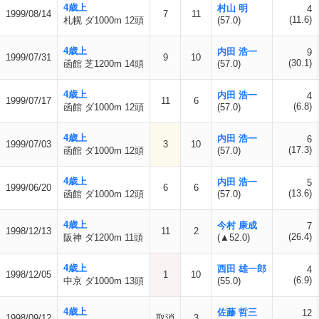
4歳上
村山 明
4
1999/08/14
7
11
(11.6)
札幌 ダ1000m 12頭
(57.0)
4歳上
内田 浩一
9
1999/07/31
9
10
(30.1)
函館 芝1200m 14頭
(57.0)
4歳上
内田 浩一
4
1999/07/17
11
6
(6.8)
函館 ダ1000m 12頭
(57.0)
4歳上
内田 浩一
6
1999/07/03
3
10
(17.3)
函館 ダ1000m 12頭
(57.0)
4歳上
内田 浩一
5
1999/06/20
6
6
(13.6)
函館 ダ1000m 12頭
(57.0)
4歳上
今村 康成
7
1998/12/13
11
2
(26.4)
阪神 ダ1200m 11頭
(▲52.0)
4歳上
西田 雄一郎
4
1998/12/05
1
10
(6.9)
中京 ダ1000m 13頭
(55.0)
4歳上
佐藤 哲三
12
1998/09/12
取消
3