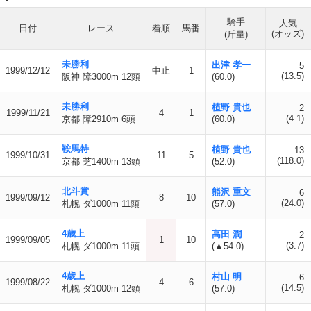
騎手
人気
日付
レース
着順
馬番
(オッズ)
(斤量)
未勝利
出津 孝一
5
1999/12/12
中止
1
(13.5)
阪神 障3000m 12頭
(60.0)
未勝利
植野 貴也
2
1999/11/21
4
1
(4.1)
京都 障2910m 6頭
(60.0)
鞍馬特
植野 貴也
13
1999/10/31
11
5
(118.0)
京都 芝1400m 13頭
(52.0)
北斗賞
熊沢 重文
6
1999/09/12
8
10
(24.0)
札幌 ダ1000m 11頭
(57.0)
4歳上
高田 潤
2
1999/09/05
1
10
(3.7)
札幌 ダ1000m 11頭
(▲54.0)
4歳上
村山 明
6
1999/08/22
4
6
(14.5)
札幌 ダ1000m 12頭
(57.0)