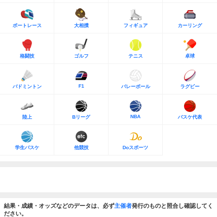
ボートレース
大相撲
フィギュア
カーリング
格闘技
ゴルフ
テニス
卓球
F1
バドミントン
バレーボール
ラグビー
NBA
陸上
Bリーグ
バスケ代表
学生バスケ
他競技
Doスポーツ
結果・成績・オッズなどのデータは、必ず
主催者
発行のものと照合し確認してく
ださい。