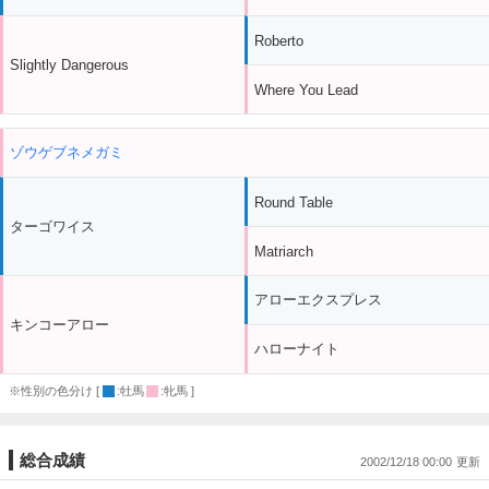
Roberto
Slightly Dangerous
Where You Lead
ゾウゲブネメガミ
Round Table
ターゴワイス
Matriarch
アローエクスプレス
キンコーアロー
ハローナイト
※性別の色分け [
:牡馬
:牝馬 ]
総合成績
2002/12/18 00:00