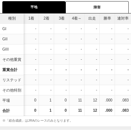
平地
障害
種別
1着
2着
3着
4着～
出走
勝率
連対率
-
-
-
-
-
-
-
GI
-
-
-
-
-
-
-
GII
-
-
-
-
-
-
-
GIII
-
-
-
-
-
-
-
その他重賞
-
-
-
-
-
-
-
重賞合計
-
-
-
-
-
-
-
リステッド
-
-
-
-
-
-
-
その他特別
0
1
0
11
12
.000
.083
平場
0
1
0
11
12
.000
.083
合計
※「総合成績」はJRAのレースのみとなります。