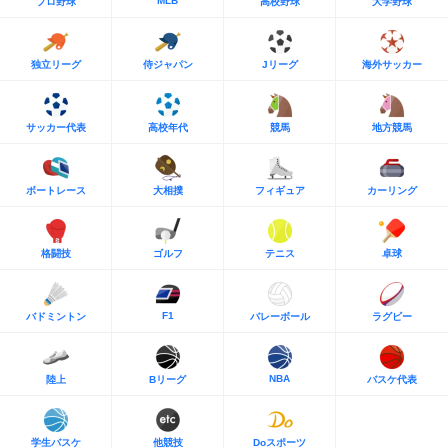
MLB
プロ野球
高校野球
大学野球
独立リーグ
侍ジャパン
Jリーグ
海外サッカー
サッカー代表
高校年代
競馬
地方競馬
ボートレース
大相撲
フィギュア
カーリング
格闘技
ゴルフ
テニス
卓球
F1
バドミントン
バレーボール
ラグビー
NBA
陸上
Bリーグ
バスケ代表
学生バスケ
他競技
Doスポーツ