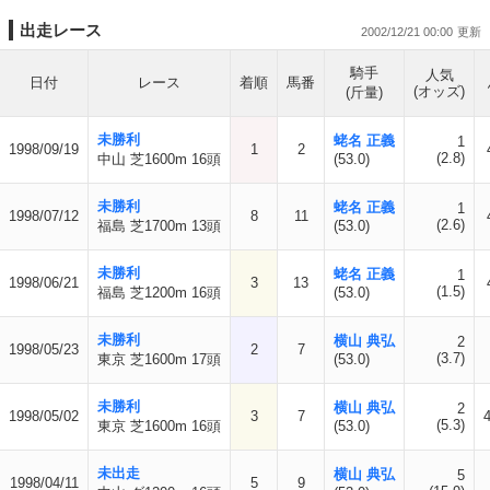
出走レース
2002/12/21 00:00
騎手
人気
日付
レース
着順
馬番
(オッズ)
(斤量)
未勝利
蛯名 正義
1
1998/09/19
1
2
(2.8)
中山 芝1600m 16頭
(53.0)
未勝利
蛯名 正義
1
1998/07/12
8
11
(2.6)
福島 芝1700m 13頭
(53.0)
未勝利
蛯名 正義
1
1998/06/21
3
13
(1.5)
福島 芝1200m 16頭
(53.0)
未勝利
横山 典弘
2
1998/05/23
2
7
(3.7)
東京 芝1600m 17頭
(53.0)
未勝利
横山 典弘
2
1998/05/02
3
7
4
(5.3)
東京 芝1600m 16頭
(53.0)
未出走
横山 典弘
5
1998/04/11
5
9