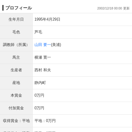
プロフィール
2002/12/18 00:00
生年月日
1995年4月29日
毛色
芦毛
調教師（所属）
山田 要一
(美浦)
馬主
横瀬 寛一
生産者
西村 和夫
産地
静内町
本賞金
0万円
付加賞金
0万円
収得賞金：平地
平地：0万円