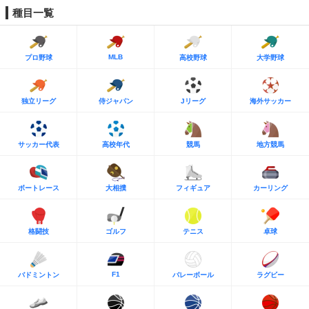
種目一覧
MLB
プロ野球
高校野球
大学野球
独立リーグ
侍ジャパン
Jリーグ
海外サッカー
サッカー代表
高校年代
競馬
地方競馬
ボートレース
大相撲
フィギュア
カーリング
格闘技
ゴルフ
テニス
卓球
F1
バドミントン
バレーボール
ラグビー