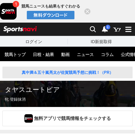
競馬ニュースも結果もすぐわかる
閉じる
スポーツナビ
検索
通知
i
ログイン
ID新規取得
競馬トップ
日程・結果
動画
ニュース
コラム
公式情
真中満＆五十嵐亮太が佐賀競馬予想に挑戦！（PR）
タヤスユートピア
牝 登録抹消
無料アプリで競馬情報をチェックする