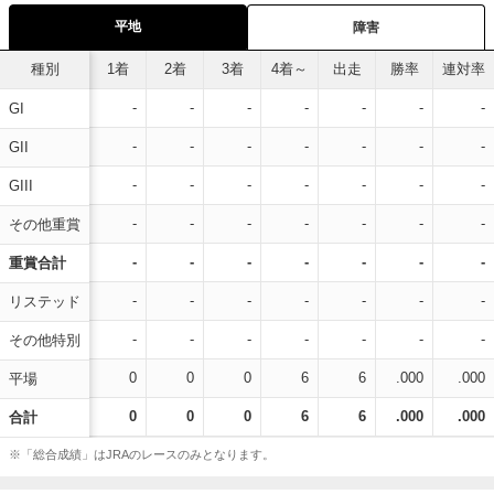
平地
障害
種別
1着
2着
3着
4着～
出走
勝率
連対率
-
-
-
-
-
-
-
GI
-
-
-
-
-
-
-
GII
-
-
-
-
-
-
-
GIII
-
-
-
-
-
-
-
その他重賞
-
-
-
-
-
-
-
重賞合計
-
-
-
-
-
-
-
リステッド
-
-
-
-
-
-
-
その他特別
0
0
0
6
6
.000
.000
平場
0
0
0
6
6
.000
.000
合計
※「総合成績」はJRAのレースのみとなります。