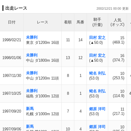
出走レース
2002/12/21 00:00
騎手
人気
日付
レース
着順
馬番
(オッズ)
(斤量)
未勝利
田村 宏之
15
1998/02/21
11
14
(469.1)
東京 ダ1200m 16頭
(▲50.0)
未勝利
田村 宏之
16
1998/01/06
13
12
(374.7)
中山 ダ1800m 16頭
(▲50.0)
未勝利
蛯名 利弘
10
1997/11/30
8
1
(253.5)
中山 ダ1200m 11頭
(53.0)
未勝利
蛯名 利弘
10
1997/10/25
8
1
4
(114.9)
福島 ダ1000m 12頭
(53.0)
新馬
郷原 洋司
11
1997/09/20
7
4
(217.1)
札幌 ダ1000m 12頭
(53.0)
新馬
郷原 洋司
10
1997/09/06
10
4