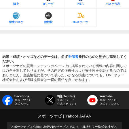
NBA
陸上
Bリーグ
バスケ代表
学生バスケ
他競技
Doスポーツ
結果・成績・オッズなどのデータは、必ず
主催者
発行のものと照合し確認してく
ださい。
スポーツナビの競馬コンテンツのページ上に掲載されている情報の内容に関して
は万全を期しておりますが、その内容の正確性および安全性を保証するものでは
ありません。当該情報に基づいて被ったいかなる損害についても、LINEヤフー
株式会社および情報提供者は一切の責任を負いかねます。
Facebook
X(旧Twitter)
YouTube
スポーツナビ
スポーツナビ
スポーツナビ
公式ページ
公式アカウント
公式チャンネル
スポーツナビ
Yahoo! JAPAN
スポーツナビはYahoo! JAPANのサービスであり、LINEヤフー株式会社がス