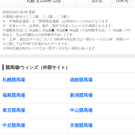
(106.6)
札幌 芝1200m 12頭
(53.0)
2002/12/21 00:00 更新
※着順の色分け [
:1着
:2着
:3着 ]
※「平地競走成績」と「障害競走成績」はJRAのレースのみとなります。
※「出走レース」はJRA、地方、海外で出走したレースの成績となります。
※減量表示は[
:1kg減
:2kg減
:3kg減
:4kg減（※女性騎手のみ）
:2kg減（※5
年以上、又は101勝以上の女性騎手のみ）] です。
※「上3F」表記のデータについて 1993年4月以前では一部のレースが上4F、障害レー
スに関しては平均Fで計測されたデータです。
※JRA主催以外のレースでは一部データがない場合があります。
競馬場/ウィンズ（外部サイト）
札幌競馬場
函館競馬場
福島競馬場
新潟競馬場
東京競馬場
中山競馬場
中京競馬場
京都競馬場