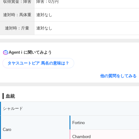
収得賞金：障害
障害：0万円
連対時：馬体重
連対なし
連対時：斤量
連対なし
Agent i に聞いてみよう
タヤスユートピア 馬名の意味は？
他の質問をしてみる
血統
シャルード
Fortino
Caro
Chambord