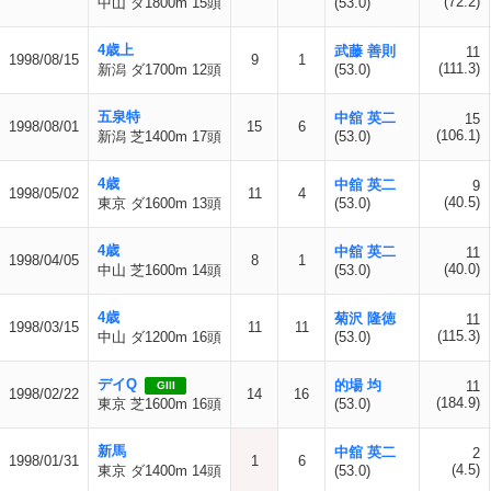
(72.2)
中山 ダ1800m 15頭
(53.0)
4歳上
武藤 善則
11
1998/08/15
9
1
(111.3)
新潟 ダ1700m 12頭
(53.0)
五泉特
中舘 英二
15
1998/08/01
15
6
(106.1)
新潟 芝1400m 17頭
(53.0)
4歳
中舘 英二
9
1998/05/02
11
4
(40.5)
東京 ダ1600m 13頭
(53.0)
4歳
中舘 英二
11
1998/04/05
8
1
(40.0)
中山 芝1600m 14頭
(53.0)
4歳
菊沢 隆徳
11
1998/03/15
11
11
(115.3)
中山 ダ1200m 16頭
(53.0)
デイQ
的場 均
11
GIII
1998/02/22
14
16
(184.9)
東京 芝1600m 16頭
(53.0)
新馬
中舘 英二
2
1998/01/31
1
6
(4.5)
東京 ダ1400m 14頭
(53.0)