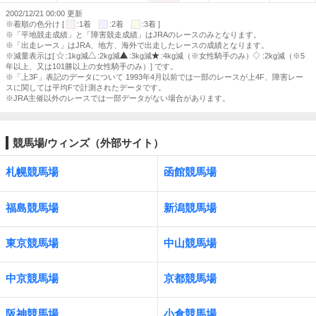
2002/12/21 00:00 更新
※着順の色分け [
:1着
:2着
:3着 ]
※「平地競走成績」と「障害競走成績」はJRAのレースのみとなります。
※「出走レース」はJRA、地方、海外で出走したレースの成績となります。
※減量表示は[
:1kg減
:2kg減
:3kg減
:4kg減（※女性騎手のみ）
:2kg減（※5
年以上、又は101勝以上の女性騎手のみ）] です。
※「上3F」表記のデータについて 1993年4月以前では一部のレースが上4F、障害レー
スに関しては平均Fで計測されたデータです。
※JRA主催以外のレースでは一部データがない場合があります。
競馬場/ウィンズ（外部サイト）
札幌競馬場
函館競馬場
福島競馬場
新潟競馬場
東京競馬場
中山競馬場
中京競馬場
京都競馬場
阪神競馬場
小倉競馬場