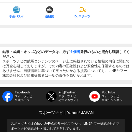
学生バスケ
他競技
Doスポーツ
結果・成績・オッズなどのデータは、必ず
主催者
発行のものと照合し確認してく
ださい。
スポーツナビの競馬コンテンツのページ上に掲載されている情報の内容に関して
は万全を期しておりますが、その内容の正確性および安全性を保証するものでは
ありません。当該情報に基づいて被ったいかなる損害についても、LINEヤフー
株式会社および情報提供者は一切の責任を負いかねます。
Facebook
X(旧Twitter)
YouTube
スポーツナビ
スポーツナビ
スポーツナビ
公式ページ
公式アカウント
公式チャンネル
スポーツナビ
Yahoo! JAPAN
スポーツナビはYahoo! JAPANのサービスであり、LINEヤフー株式会社がス
ポーツナビ株式会社と協力して運営しています。