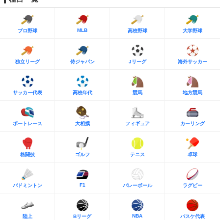
MLB
プロ野球
高校野球
大学野球
独立リーグ
侍ジャパン
Jリーグ
海外サッカー
サッカー代表
高校年代
競馬
地方競馬
ボートレース
大相撲
フィギュア
カーリング
格闘技
ゴルフ
テニス
卓球
F1
バドミントン
バレーボール
ラグビー
NBA
陸上
Bリーグ
バスケ代表