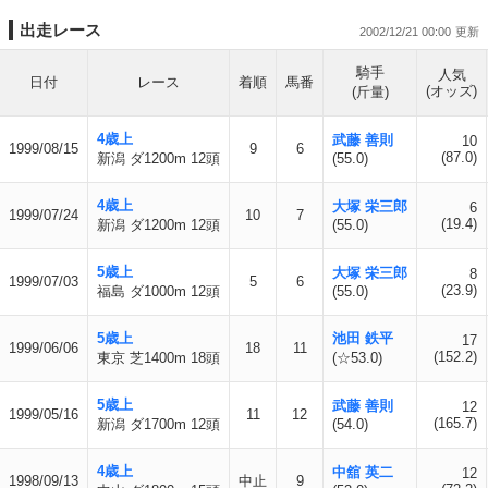
出走レース
2002/12/21 00:00
騎手
人気
日付
レース
着順
馬番
(オッズ)
(斤量)
4歳上
武藤 善則
10
1999/08/15
9
6
(87.0)
新潟 ダ1200m 12頭
(55.0)
4歳上
大塚 栄三郎
6
1999/07/24
10
7
(19.4)
新潟 ダ1200m 12頭
(55.0)
5歳上
大塚 栄三郎
8
1999/07/03
5
6
(23.9)
福島 ダ1000m 12頭
(55.0)
5歳上
池田 鉄平
17
1999/06/06
18
11
(152.2)
東京 芝1400m 18頭
(☆53.0)
5歳上
武藤 善則
12
1999/05/16
11
12
(165.7)
新潟 ダ1700m 12頭
(54.0)
4歳上
中舘 英二
12
1998/09/13
中止
9