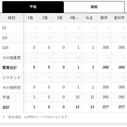
平地
障害
種別
1着
2着
3着
4着～
出走
勝率
連対率
-
-
-
-
-
-
-
GI
-
-
-
-
-
-
-
GII
0
0
0
1
1
.000
.000
GIII
-
-
-
-
-
-
-
その他重賞
0
0
0
1
1
.000
.000
重賞合計
-
-
-
-
-
-
-
リステッド
0
0
0
1
1
.000
.000
その他特別
1
0
0
10
11
.091
.091
平場
1
0
0
12
13
.077
.077
合計
※「総合成績」はJRAのレースのみとなります。