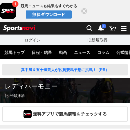
競馬ニュースも結果もすぐわかる
閉じる
スポーツナビ
検索
通知
i
ログイン
ID新規取得
競馬トップ
日程・結果
動画
ニュース
コラム
公式情
真中満＆五十嵐亮太が佐賀競馬予想に挑戦！（PR）
レディハーモニー
牝 登録抹消
無料アプリで競馬情報をチェックする