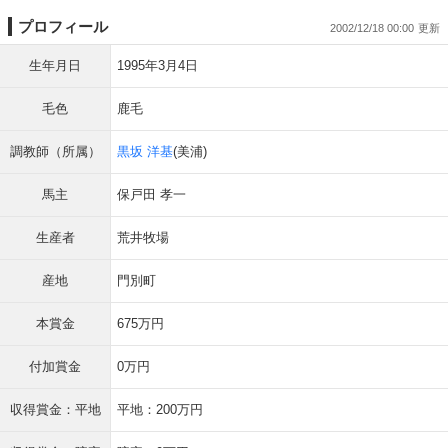
プロフィール
2002/12/18 00:00
生年月日
1995年3月4日
毛色
鹿毛
調教師（所属）
黒坂 洋基
(美浦)
馬主
保戸田 孝一
生産者
荒井牧場
産地
門別町
本賞金
675万円
付加賞金
0万円
収得賞金：平地
平地：200万円