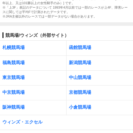
年以上、又は101勝以上の女性騎手のみ）] です。
※「上3F」表記のデータについて 1993年4月以前では一部のレースが上4F、障害レー
スに関しては平均Fで計測されたデータです。
※JRA主催以外のレースでは一部データがない場合があります。
競馬場/ウィンズ（外部サイト）
札幌競馬場
函館競馬場
福島競馬場
新潟競馬場
東京競馬場
中山競馬場
中京競馬場
京都競馬場
阪神競馬場
小倉競馬場
ウィンズ・エクセル