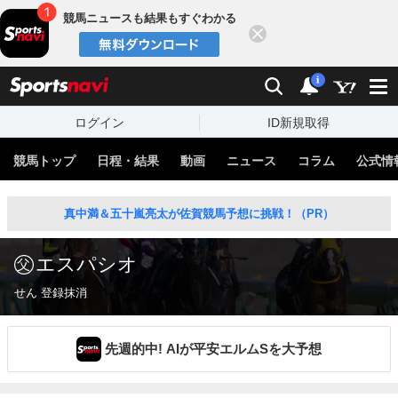
競馬ニュースも結果もすぐわかる
閉じる
スポーツナビ
検索
通知
i
ログイン
ID新規取得
競馬トップ
日程・結果
動画
ニュース
コラム
公式情
真中満＆五十嵐亮太が佐賀競馬予想に挑戦！（PR）
エスパシオ
せん 登録抹消
先週的中! AIが平安エルムSを大予想