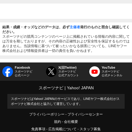
結果・成績・オッズなどのデータは、必ず
主催者
発行のものと照合し確認してく
ださい。
スポーツナビの競馬コンテンツのページ上に掲載されている情報の内容に関して
は万全を期しておりますが、その内容の正確性および安全性を保証するものでは
ありません。当該情報に基づいて被ったいかなる損害についても、LINEヤフー
株式会社および情報提供者は一切の責任を負いかねます。
Facebook
X(旧Twitter)
YouTube
スポーツナビ
スポーツナビ
スポーツナビ
公式ページ
公式アカウント
公式チャンネル
スポーツナビ
Yahoo! JAPAN
スポーツナビはYahoo! JAPANのサービスであり、LINEヤフー株式会社がス
ポーツナビ株式会社と協力して運営しています。
プライバシーポリシー
プライバシーセンター
規約
会社概要
免責事項
広告掲載について
スタッフ募集