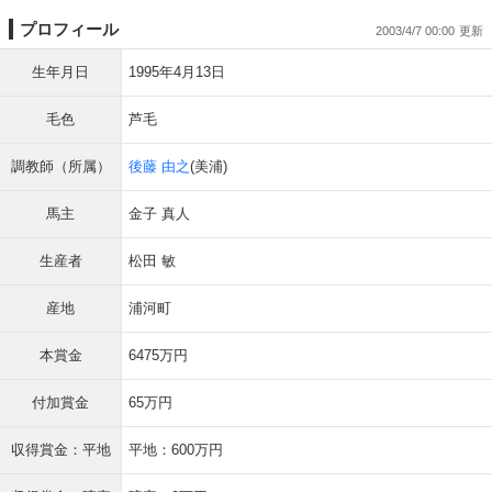
プロフィール
2003/4/7 00:00
生年月日
1995年4月13日
毛色
芦毛
調教師（所属）
後藤 由之
(美浦)
馬主
金子 真人
生産者
松田 敏
産地
浦河町
本賞金
6475万円
付加賞金
65万円
収得賞金：平地
平地：600万円