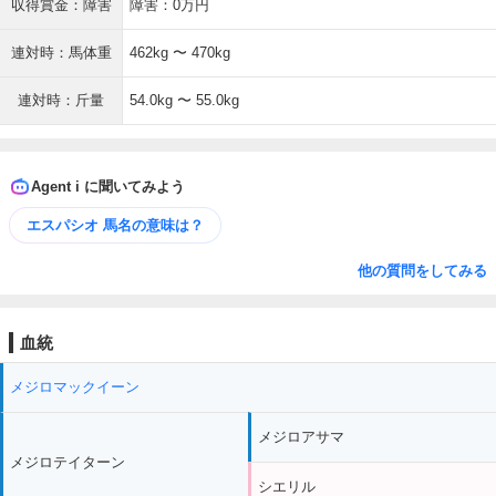
収得賞金：障害
障害：0万円
連対時：馬体重
462kg 〜 470kg
連対時：斤量
54.0kg 〜 55.0kg
Agent i に聞いてみよう
エスパシオ 馬名の意味は？
他の質問をしてみる
血統
メジロマックイーン
メジロアサマ
メジロテイターン
シエリル