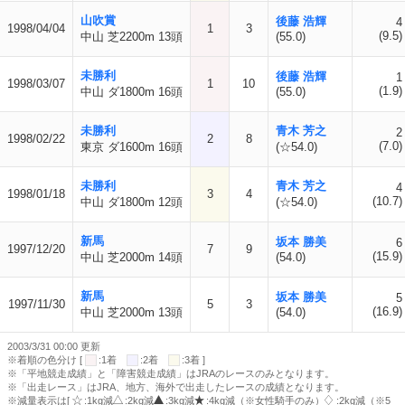
山吹賞
後藤 浩輝
4
1998/04/04
1
3
(9.5)
中山 芝2200m 13頭
(55.0)
未勝利
後藤 浩輝
1
1998/03/07
1
10
(1.9)
中山 ダ1800m 16頭
(55.0)
未勝利
青木 芳之
2
1998/02/22
2
8
(7.0)
東京 ダ1600m 16頭
(☆54.0)
未勝利
青木 芳之
4
1998/01/18
3
4
(10.7)
中山 ダ1800m 12頭
(☆54.0)
新馬
坂本 勝美
6
1997/12/20
7
9
(15.9)
中山 芝2000m 14頭
(54.0)
新馬
坂本 勝美
5
1997/11/30
5
3
(16.9)
中山 芝2000m 13頭
(54.0)
2003/3/31 00:00 更新
※着順の色分け [
:1着
:2着
:3着 ]
※「平地競走成績」と「障害競走成績」はJRAのレースのみとなります。
※「出走レース」はJRA、地方、海外で出走したレースの成績となります。
※減量表示は[
:1kg減
:2kg減
:3kg減
:4kg減（※女性騎手のみ）
:2kg減（※5