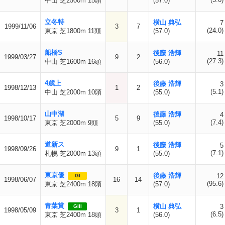
中山 芝2500m 15頭
(57.0)
立冬特
横山 典弘
7
1999/11/06
3
7
(24.0)
東京 芝1800m 11頭
(57.0)
船橋S
後藤 浩輝
11
1999/03/27
9
2
(27.3)
中山 芝1600m 16頭
(56.0)
4歳上
後藤 浩輝
3
1998/12/13
1
2
(5.1)
中山 芝2000m 10頭
(55.0)
山中湖
後藤 浩輝
4
1998/10/17
5
9
(7.4)
東京 芝2000m 9頭
(55.0)
道新ス
後藤 浩輝
5
1998/09/26
9
1
(7.1)
札幌 芝2000m 13頭
(55.0)
東京優
後藤 浩輝
12
GI
1998/06/07
16
14
(95.6)
東京 芝2400m 18頭
(57.0)
青葉賞
横山 典弘
3
GIII
1998/05/09
3
1
(6.5)
東京 芝2400m 18頭
(56.0)