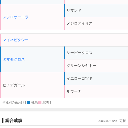
リマンド
メジロオーロラ
メジロアイリス
マイネピクシー
シービークロス
タマモクロス
グリーンシヤトー
イエローゴツド
ヒノデガール
ルウーナ
※性別の色分け [
:牡馬
:牝馬 ]
総合成績
2003/4/7 00:00