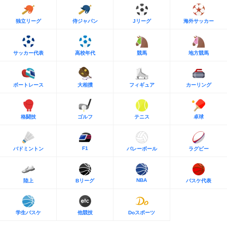
独立リーグ
侍ジャパン
Jリーグ
海外サッカー
サッカー代表
高校年代
競馬
地方競馬
ボートレース
大相撲
フィギュア
カーリング
格闘技
ゴルフ
テニス
卓球
F1
バドミントン
バレーボール
ラグビー
NBA
陸上
Bリーグ
バスケ代表
学生バスケ
他競技
Doスポーツ