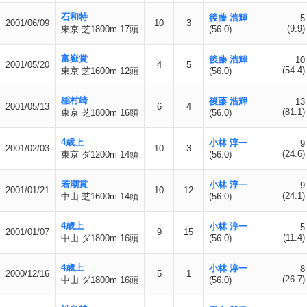
石和特
後藤 浩輝
5
2001/06/09
10
3
(9.9)
東京 芝1800m 17頭
(56.0)
富嶽賞
後藤 浩輝
10
2001/05/20
4
5
(54.4)
東京 芝1600m 12頭
(56.0)
稲村崎
後藤 浩輝
13
2001/05/13
6
4
(81.1)
東京 芝1800m 16頭
(56.0)
4歳上
小林 淳一
9
2001/02/03
10
3
(24.6)
東京 ダ1200m 14頭
(56.0)
若潮賞
小林 淳一
9
2001/01/21
10
12
(24.1)
中山 芝1600m 14頭
(56.0)
4歳上
小林 淳一
5
2001/01/07
9
15
(11.4)
中山 ダ1800m 16頭
(56.0)
4歳上
小林 淳一
8
2000/12/16
5
1
(26.7)
中山 ダ1800m 16頭
(56.0)