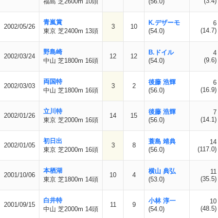
(3.4)
福島 芝2600m 10頭
(56.0)
青嵐賞
K.デザーモ
6
2002/05/26
3
10
(14.7)
東京 芝2400m 13頭
(54.0)
野島崎
B.ドイル
4
2002/03/24
12
12
(9.6)
中山 芝1800m 16頭
(54.0)
両国特
後藤 浩輝
6
2002/03/03
3
2
(16.9)
中山 芝1800m 16頭
(56.0)
立川特
後藤 浩輝
7
2002/01/26
14
15
(14.1)
東京 芝2000m 16頭
(56.0)
初日出
蓑島 靖典
14
2002/01/05
3
8
(117.0)
東京 芝2000m 16頭
(56.0)
本栖湖
横山 典弘
11
2001/10/06
10
4
(35.5)
東京 芝1800m 14頭
(53.0)
白井特
小林 淳一
10
2001/09/15
11
9
(48.5)
中山 芝2000m 14頭
(54.0)