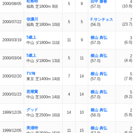
松島特
田中 勝春
4
2000/08/05
5
8
(10.8)
福島 芝1800m 9頭
(57.0)
信濃川
F.サンチェス
7
2000/07/22
5
5
(23.7)
福島 芝1800m 10頭
(56.0)
5歳上
横山 典弘
3
2000/03/19
11
9
(6.0)
中山 ダ1800m 11頭
(57.0)
5歳上
横山 典弘
2
2000/03/04
5
11
(4.4)
中山 ダ1800m 13頭
(57.0)
TV埼
横山 典弘
5
2000/02/20
7
14
(7.9)
東京 芝1400m 14頭
(57.0)
若潮賞
横山 典弘
5
2000/01/23
4
14
(9.2)
中山 芝1600m 14頭
(57.0)
グッド
横山 典弘
2
1999/12/26
14
10
(5.8)
中山 芝2500m 16頭
(56.0)
美浦特
横山 典弘
2
1999/12/05
11
15
(5.0)