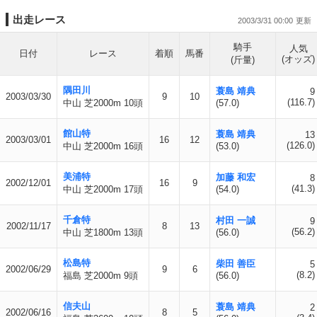
出走レース
2003/3/31 00:00
騎手
人気
日付
レース
着順
馬番
(オッズ)
(斤量)
隅田川
蓑島 靖典
9
2003/03/30
9
10
(116.7)
中山 芝2000m 10頭
(57.0)
館山特
蓑島 靖典
13
2003/03/01
16
12
(126.0)
中山 芝2000m 16頭
(53.0)
美浦特
加藤 和宏
8
2002/12/01
16
9
(41.3)
中山 芝2000m 17頭
(54.0)
千倉特
村田 一誠
9
2002/11/17
8
13
(56.2)
中山 芝1800m 13頭
(56.0)
松島特
柴田 善臣
5
2002/06/29
9
6
(8.2)
福島 芝2000m 9頭
(56.0)
信夫山
蓑島 靖典
2
2002/06/16
8
5