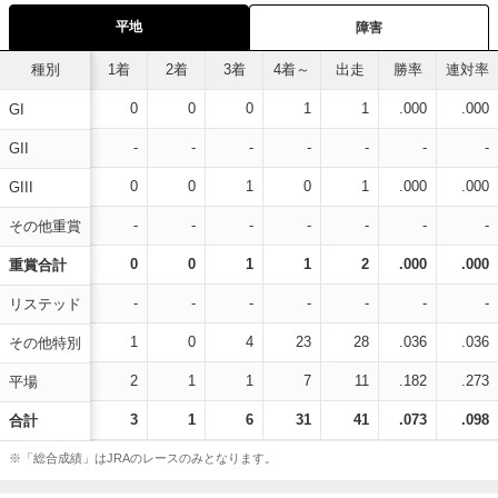
平地
障害
種別
1着
2着
3着
4着～
出走
勝率
連対率
0
0
0
1
1
.000
.000
GI
-
-
-
-
-
-
-
GII
0
0
1
0
1
.000
.000
GIII
-
-
-
-
-
-
-
その他重賞
0
0
1
1
2
.000
.000
重賞合計
-
-
-
-
-
-
-
リステッド
1
0
4
23
28
.036
.036
その他特別
2
1
1
7
11
.182
.273
平場
3
1
6
31
41
.073
.098
合計
※「総合成績」はJRAのレースのみとなります。