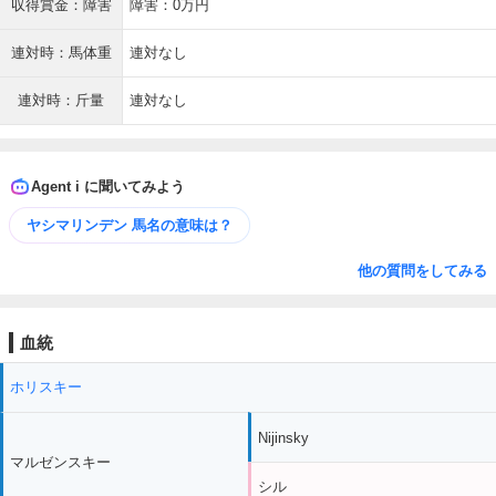
収得賞金：障害
障害：0万円
連対時：馬体重
連対なし
連対時：斤量
連対なし
Agent i に聞いてみよう
ヤシマリンデン 馬名の意味は？
他の質問をしてみる
血統
ホリスキー
Nijinsky
マルゼンスキー
シル