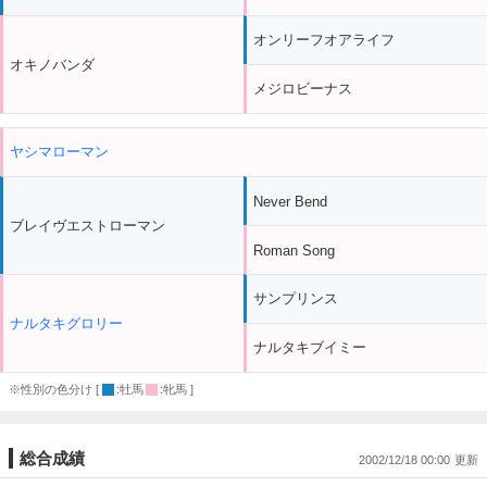
オンリーフオアライフ
オキノバンダ
メジロビーナス
ヤシマローマン
Never Bend
ブレイヴエストローマン
Roman Song
サンプリンス
ナルタキグロリー
ナルタキブイミー
※性別の色分け [
:牡馬
:牝馬 ]
総合成績
2002/12/18 00:00