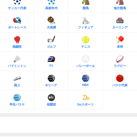
サッカー代表
高校年代
競馬
地方競馬
ボートレース
大相撲
フィギュア
カーリング
格闘技
ゴルフ
テニス
卓球
F1
バドミントン
バレーボール
ラグビー
NBA
陸上
Bリーグ
バスケ代表
学生バスケ
他競技
Doスポーツ