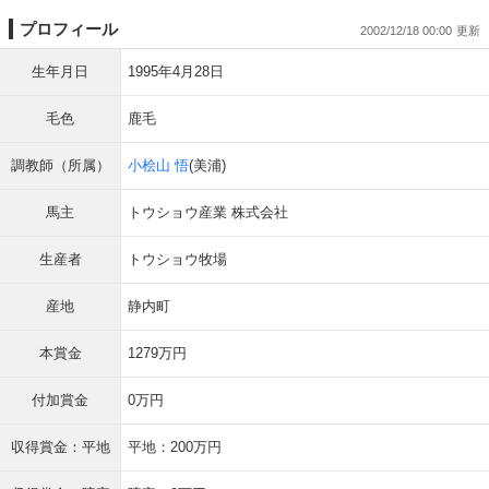
プロフィール
2002/12/18 00:00
生年月日
1995年4月28日
毛色
鹿毛
調教師（所属）
小桧山 悟
(美浦)
馬主
トウショウ産業 株式会社
生産者
トウショウ牧場
産地
静内町
本賞金
1279万円
付加賞金
0万円
収得賞金：平地
平地：200万円