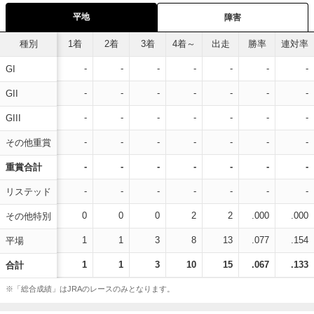
平地
障害
種別
1着
2着
3着
4着～
出走
勝率
連対率
-
-
-
-
-
-
-
GI
-
-
-
-
-
-
-
GII
-
-
-
-
-
-
-
GIII
-
-
-
-
-
-
-
その他重賞
-
-
-
-
-
-
-
重賞合計
-
-
-
-
-
-
-
リステッド
0
0
0
2
2
.000
.000
その他特別
1
1
3
8
13
.077
.154
平場
1
1
3
10
15
.067
.133
合計
※「総合成績」はJRAのレースのみとなります。