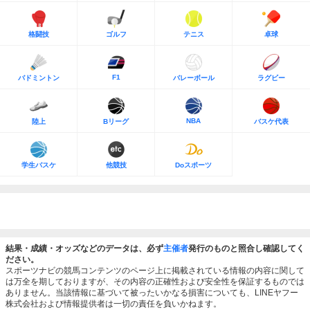
格闘技
ゴルフ
テニス
卓球
F1
バドミントン
バレーボール
ラグビー
NBA
陸上
Bリーグ
バスケ代表
学生バスケ
他競技
Doスポーツ
結果・成績・オッズなどのデータは、必ず
主催者
発行のものと照合し確認してく
ださい。
スポーツナビの競馬コンテンツのページ上に掲載されている情報の内容に関して
は万全を期しておりますが、その内容の正確性および安全性を保証するものでは
ありません。当該情報に基づいて被ったいかなる損害についても、LINEヤフー
株式会社および情報提供者は一切の責任を負いかねます。