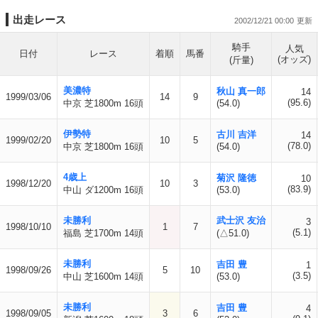
出走レース
2002/12/21 00:00
騎手
人気
日付
レース
着順
馬番
(オッズ)
(斤量)
美濃特
秋山 真一郎
14
1999/03/06
14
9
(95.6)
中京 芝1800m 16頭
(54.0)
伊勢特
古川 吉洋
14
1999/02/20
10
5
(78.0)
中京 芝1800m 16頭
(54.0)
4歳上
菊沢 隆徳
10
1998/12/20
10
3
(83.9)
中山 ダ1200m 16頭
(53.0)
未勝利
武士沢 友治
3
1998/10/10
1
7
(5.1)
福島 芝1700m 14頭
(△51.0)
未勝利
吉田 豊
1
1998/09/26
5
10
(3.5)
中山 芝1600m 14頭
(53.0)
未勝利
吉田 豊
4
1998/09/05
3
6