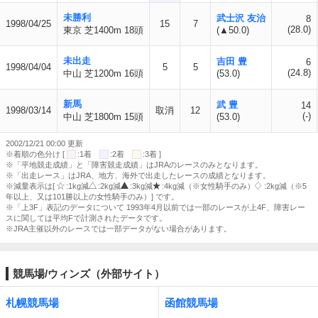
未勝利
武士沢 友治
8
1998/04/25
15
7
(28.0)
東京 芝1400m 18頭
(▲50.0)
未出走
吉田 豊
6
1998/04/04
5
5
(24.8)
中山 芝1200m 16頭
(53.0)
新馬
武 豊
14
1998/03/14
取消
12
(-)
中山 芝1800m 15頭
(53.0)
2002/12/21 00:00 更新
※着順の色分け [
:1着
:2着
:3着 ]
※「平地競走成績」と「障害競走成績」はJRAのレースのみとなります。
※「出走レース」はJRA、地方、海外で出走したレースの成績となります。
※減量表示は[
:1kg減
:2kg減
:3kg減
:4kg減（※女性騎手のみ）
:2kg減（※5
年以上、又は101勝以上の女性騎手のみ）] です。
※「上3F」表記のデータについて 1993年4月以前では一部のレースが上4F、障害レー
スに関しては平均Fで計測されたデータです。
※JRA主催以外のレースでは一部データがない場合があります。
競馬場/ウィンズ（外部サイト）
札幌競馬場
函館競馬場