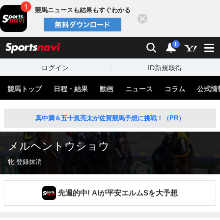
競馬ニュースも結果もすぐわかる
閉じる
スポーツナビ
検索
通知
i
ログイン
ID新規取得
競馬トップ
日程・結果
動画
ニュース
コラム
公式情
真中満＆五十嵐亮太が佐賀競馬予想に挑戦！（PR）
メルヘントウショウ
牝 登録抹消
先週的中! AIが平安エルムSを大予想