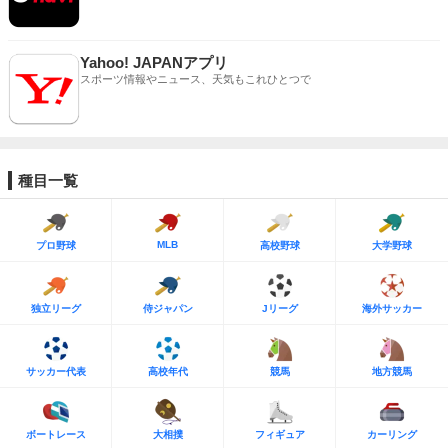
Yahoo! JAPANアプリ
スポーツ情報やニュース、天気もこれひとつで
種目一覧
MLB
プロ野球
高校野球
大学野球
独立リーグ
侍ジャパン
Jリーグ
海外サッカー
サッカー代表
高校年代
競馬
地方競馬
ボートレース
大相撲
フィギュア
カーリング