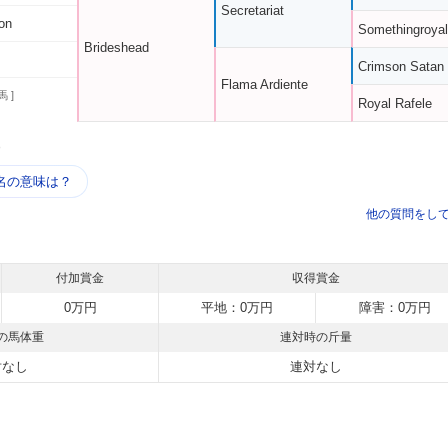
Secretariat
ton
Somethingroyal
Brideshead
Crimson Satan
Flama Ardiente
馬 ]
Royal Rafele
う
名の意味は？
他の質問をし
付加賞金
収得賞金
0万円
平地：0万円
障害：0万円
の馬体重
連対時の斤量
対なし
連対なし