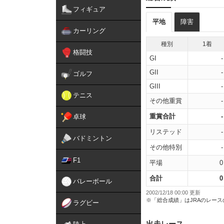
フィギュア
平地
障害
カーリング
種別
1着
格闘技
GI
-
GII
-
ゴルフ
GIII
-
テニス
その他重賞
-
重賞合計
-
卓球
リステッド
-
バドミントン
その他特別
-
F1
平場
0
合計
0
バレーボール
2002/12/18 00:00 更新
※「総合成績」はJRAのレー
ラグビー
出走レース