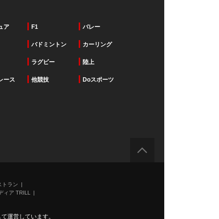
ュア
F1
バレー
バドミントン
カーリング
ラグビー
陸上
レース
他競技
Doスポーツ
ストラン
ィア TRILL
力して運営しています。