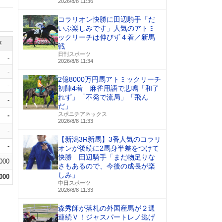
2026/8/8 11:36
コラリオン快勝に田辺騎手「だ
いぶ楽しみです」人気のアトミ
ックリーチは伸びず４着／新馬
率
戦
日刊スポーツ
-
2026/8/8 11:34
-
2億8000万円馬アトミックリーチ
-
初陣4着 麻雀用語で悲鳴「和了
れず」「不発で流局」「飛ん
-
だ」
スポニチアネックス
-
2026/8/8 11:33
-
【新潟3R新馬】3番人気のコラリ
-
オンが後続に2馬身半差をつけて
快勝 田辺騎手「まだ物足りな
.000
さもあるので、今後の成長が楽
しみ」
.000
中日スポーツ
2026/8/8 11:33
森秀師が落札の外国産馬が２週
連続Ｖ！ジャスパートレノ逃げ