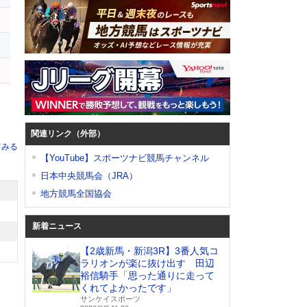
関連リンク（外部）
てみる
【YouTube】スポーツナビ競馬チャンネル
日本中央競馬会（JRA）
地方競馬全国協会
新着ニュース
【2歳新馬・新潟3R】3番人気コ
ラリオンが楽に抜け出す 田辺
裕信騎手「思った通りに走って
くれてよかったです」
サンケイスポーツ