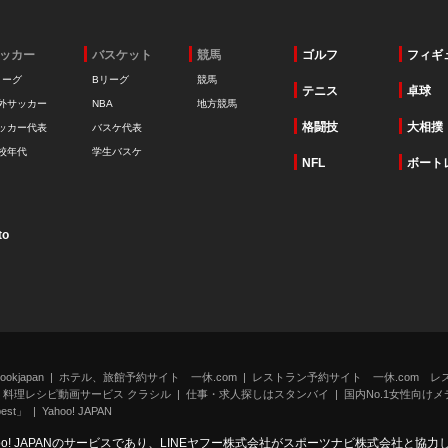
ッカー
バスケット
競馬
ゴルフ
フィギ
リーグ
Bリーグ
競馬
テニス
卓球
外サッカー
NBA
地方競馬
格闘技
大相撲
ッカー代表
バスケ代表
校年代
学生バスケ
NFL
ボート
to
kjapan
ホテル、旅館予約サイト 一休.com
レストラン予約サイト 一休.com レ
料理レシピ動画サービス クラシル
仕事・求人探しはスタンバイ
国内No.1女性向けメデ
st」
Yahoo! JAPAN
oo! JAPANのサービスであり、LINEヤフー株式会社がスポーツナビ株式会社と協