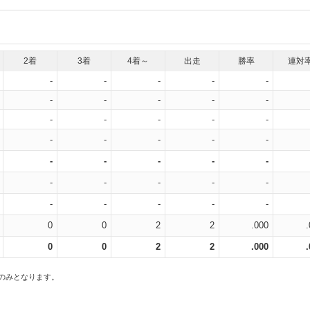
2着
3着
4着～
出走
勝率
連対
-
-
-
-
-
-
-
-
-
-
-
-
-
-
-
-
-
-
-
-
-
-
-
-
-
-
-
-
-
-
-
-
-
-
-
0
0
2
2
.000
0
0
2
2
.000
スのみとなります。