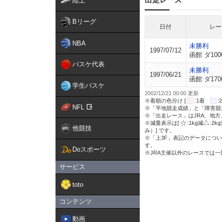
陸上
Bリーグ
日付
レー
NBA
未勝利
1997/07/12
函館 ダ100
バスケ代表
未勝利
1997/06/21
函館 ダ170
学生バスケ
2002/12/21 00:00 更新
※着順の色分け [
:1着
NFL
※「平地競走成績」と「障害競
※「出走レース」はJRA、地
※減量表示は[
:1kg減
:2k
他競技
み）] です。
※「上3F」表記のデータについ
す。
Doスポーツ
※JRA主催以外のレースでは
サービス
toto
コンテンツ
動画