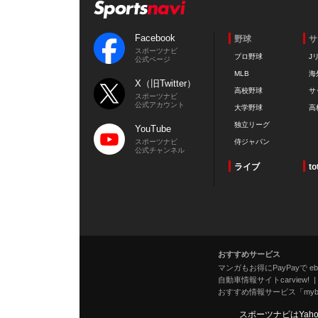
Facebook
野球
サ
スポーツナビ
プロ野球
J
公式ページ
MLB
海
X（旧Twitter）
高校野球
サ
スポーツナビ
公式アカウント
大学野球
高
独立リーグ
YouTube
スポーツナビ
侍ジャパン
公式チャンネル
ライブ
to
おすすめサービス
マンガもお得にPayPayで eboo
自動車情報サイトcarview!
おすすめ情報サービス「mybe
スポーツナビはYah