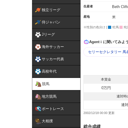
生産者
Beth Clif
独立リーグ
産地
米
侍ジャパン
※性別の色分け [
:牡馬
:牝
Jリーグ
Agent i に聞いてみよ
海外サッカー
セリーセクレタリー 馬
サッカー代表
高校年代
本賞金
競馬
0万円
地方競馬
連対時
連
ボートレース
2002/12/18 00:00
大相撲
総合成績