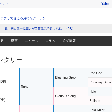
ヒント
Yahoo
、アプリで使えるお得なクーポン
真中満＆五十嵐亮太が佐賀競馬予想に挑戦！（PR）
結果
動画
ニュース
コラム
公式情報
レタリー
Red God
Blushing Groom
月2日
Runaway Bride
Rahy
Halo
Glorious Song
栗東)
Ballade
Bold Ruler