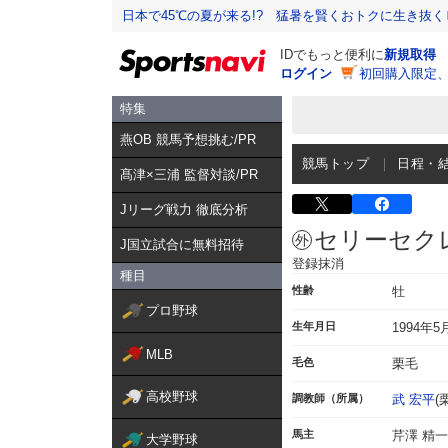
日本で45℃の夏が来る!? 猛暑を賢くおトクに生き抜く
IDでもっと便利に
新規取得
ログイン
初回購入限定
特集
燕OB 競馬予想挑む/PR
競馬トップ
日程・
髙津×三浦 監督対談/PR
Jリーグ戦力 徹底分析
セリーセク
J国立試合に無料招待
登録抹消
種目
性齢
牡
プロ野球
生年月日
1994年5
MLB
毛色
栗毛
高校野球
調教師（所属）
武 宏平
(
馬主
芹澤 精一
大学野球