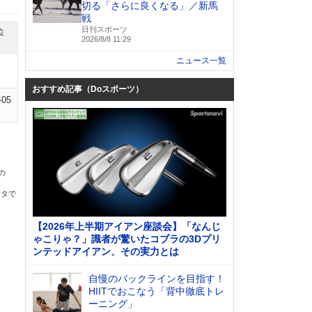
切る「さらに良くなる」／新馬
戦
日刊スポーツ
位
2026/8/8 11:29
ニュース一覧
おすすめ記事（Doスポーツ）
-05
の
ータで
【2026年上半期アイアン座談会】「なんじ
ゃこりゃ？」識者が驚いたコブラの3Dプリ
ンテッドアイアン、その実力とは
自慢のバックラインを目指す！
HIITでおこなう「背中徹底トレ
ーニング」