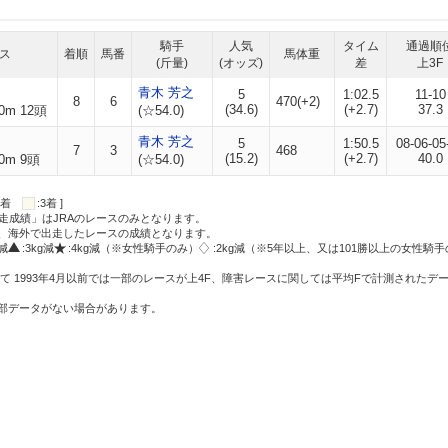
騎手
人気
タイム
通過順
ス
着順
馬番
馬体重
(斤量)
(オッズ)
差
上3F
青木 芳之
5
1:02.5
11-10
8
6
470(+2)
(34.6)
(+2.7)
37.3
0m 12頭
(☆54.0)
青木 芳之
5
1:50.5
08-06-05
7
3
468
(15.2)
(+2.7)
40.0
0m 9頭
(☆54.0)
:2着
:3着 ]
走成績」はJRAのレースのみとなります。
方、海外で出走したレースの成績となります。
g減
:3kg減
:4kg減（※女性騎手のみ）
:2kg減（※5年以上、又は101勝以上の女性騎手
て 1993年4月以前では一部のレースが上4F、障害レースに関しては平均Fで計測されたデ
一部データがない場合があります。