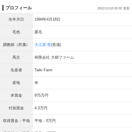
プロフィール
2002/12/18 00:00
生年月日
1994年4月18日
毛色
栗毛
調教師（所属）
大江原 哲
(美浦)
馬主
有限会社 大樹ファーム
生産者
Taiki Farm
産地
米
本賞金
975万円
付加賞金
4.3万円
収得賞金：平地
平地：0万円