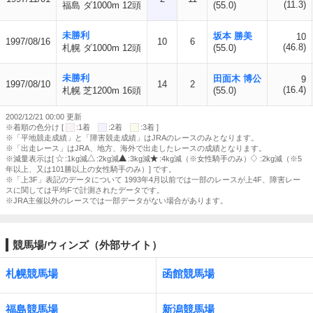
(11.3)
福島 ダ1000m 12頭
(55.0)
未勝利
坂本 勝美
10
1997/08/16
10
6
(46.8)
札幌 ダ1000m 12頭
(55.0)
未勝利
田面木 博公
9
1997/08/10
14
2
(16.4)
札幌 芝1200m 16頭
(55.0)
2002/12/21 00:00 更新
※着順の色分け [
:1着
:2着
:3着 ]
※「平地競走成績」と「障害競走成績」はJRAのレースのみとなります。
※「出走レース」はJRA、地方、海外で出走したレースの成績となります。
※減量表示は[
:1kg減
:2kg減
:3kg減
:4kg減（※女性騎手のみ）
:2kg減（※5
年以上、又は101勝以上の女性騎手のみ）] です。
※「上3F」表記のデータについて 1993年4月以前では一部のレースが上4F、障害レー
スに関しては平均Fで計測されたデータです。
※JRA主催以外のレースでは一部データがない場合があります。
競馬場/ウィンズ（外部サイト）
札幌競馬場
函館競馬場
福島競馬場
新潟競馬場