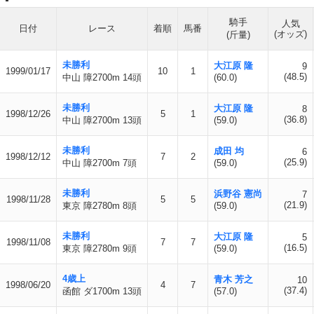
騎手
人気
日付
レース
着順
馬番
(オッズ)
(斤量)
未勝利
大江原 隆
9
1999/01/17
10
1
(48.5)
中山 障2700m 14頭
(60.0)
未勝利
大江原 隆
8
1998/12/26
5
1
(36.8)
中山 障2700m 13頭
(59.0)
未勝利
成田 均
6
1998/12/12
7
2
(25.9)
中山 障2700m 7頭
(59.0)
未勝利
浜野谷 憲尚
7
1998/11/28
5
5
(21.9)
東京 障2780m 8頭
(59.0)
未勝利
大江原 隆
5
1998/11/08
7
7
(16.5)
東京 障2780m 9頭
(59.0)
4歳上
青木 芳之
10
1998/06/20
4
7
(37.4)
函館 ダ1700m 13頭
(57.0)