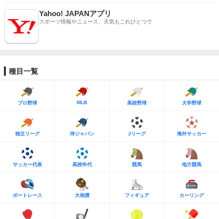
Yahoo! JAPANアプリ
スポーツ情報やニュース、天気もこれひとつで
種目一覧
MLB
プロ野球
高校野球
大学野球
独立リーグ
侍ジャパン
Jリーグ
海外サッカー
サッカー代表
高校年代
競馬
地方競馬
ボートレース
大相撲
フィギュア
カーリング