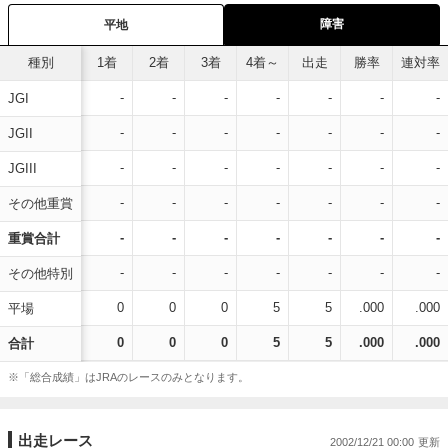
障害
平地
種別
1着
2着
3着
4着～
出走
勝率
連対率
-
-
-
-
-
-
-
JGI
-
-
-
-
-
-
-
JGII
-
-
-
-
-
-
-
JGIII
-
-
-
-
-
-
-
その他重賞
-
-
-
-
-
-
-
重賞合計
-
-
-
-
-
-
-
その他特別
0
0
0
5
5
.000
.000
平場
0
0
0
5
5
.000
.000
合計
※「総合成績」はJRAのレースのみとなります。
出走レース
2002/12/21 00:00