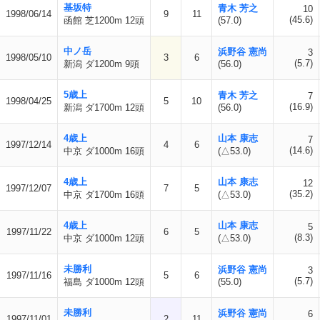
基坂特
青木 芳之
10
1998/06/14
9
11
(45.6)
函館 芝1200m 12頭
(57.0)
中ノ岳
浜野谷 憲尚
3
1998/05/10
3
6
(5.7)
新潟 ダ1200m 9頭
(56.0)
5歳上
青木 芳之
7
1998/04/25
5
10
(16.9)
新潟 ダ1700m 12頭
(56.0)
4歳上
山本 康志
7
1997/12/14
4
6
(14.6)
中京 ダ1000m 16頭
(△53.0)
4歳上
山本 康志
12
1997/12/07
7
5
(35.2)
中京 ダ1700m 16頭
(△53.0)
4歳上
山本 康志
5
1997/11/22
6
5
(8.3)
中京 ダ1000m 12頭
(△53.0)
未勝利
浜野谷 憲尚
3
1997/11/16
5
6
(5.7)
福島 ダ1000m 12頭
(55.0)
未勝利
浜野谷 憲尚
6
1997/11/01
2
11