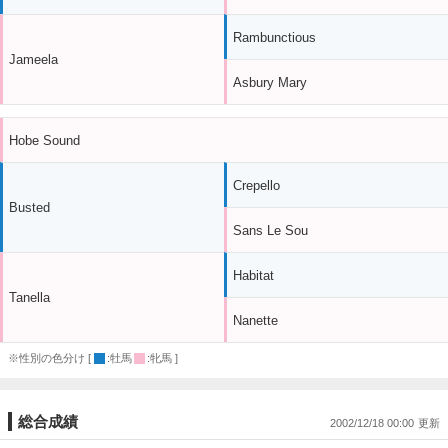
Rambunctious
Jameela
Asbury Mary
Hobe Sound
Crepello
Busted
Sans Le Sou
Habitat
Tanella
Nanette
※性別の色分け [
:牡馬
:牝馬 ]
総合成績
2002/12/18 00:00