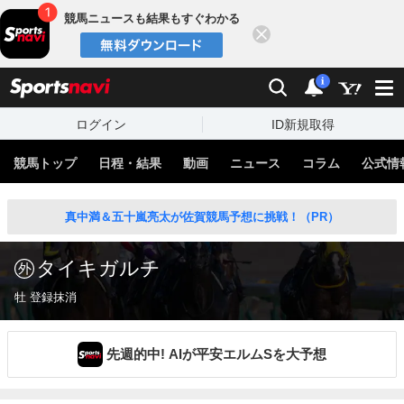
競馬ニュースも結果もすぐわかる
閉じる
スポーツナビ
検索
通知
i
ログイン
ID新規取得
競馬トップ
日程・結果
動画
ニュース
コラム
公式情
真中満＆五十嵐亮太が佐賀競馬予想に挑戦！（PR）
タイキガルチ
牡 登録抹消
先週的中! AIが平安エルムSを大予想