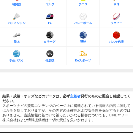
格闘技
ゴルフ
テニス
卓球
F1
バドミントン
バレーボール
ラグビー
NBA
陸上
Bリーグ
バスケ代表
学生バスケ
他競技
Doスポーツ
結果・成績・オッズなどのデータは、必ず
主催者
発行のものと照合し確認してく
ださい。
スポーツナビの競馬コンテンツのページ上に掲載されている情報の内容に関して
は万全を期しておりますが、その内容の正確性および安全性を保証するものでは
ありません。当該情報に基づいて被ったいかなる損害についても、LINEヤフー
株式会社および情報提供者は一切の責任を負いかねます。