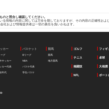
ものと照合し確認してください。
いる情報の内容に関しては万全を期しておりますが、その内容の正確性およ
式会社および情報提供者は一切の責任を負いかねます。
ッカー
バスケット
競馬
ゴルフ
フィギ
リーグ
Bリーグ
競馬
テニス
卓球
外サッカー
NBA
地方競馬
格闘技
大相撲
ッカー代表
バスケ代表
校年代
学生バスケ
NFL
ボート
to