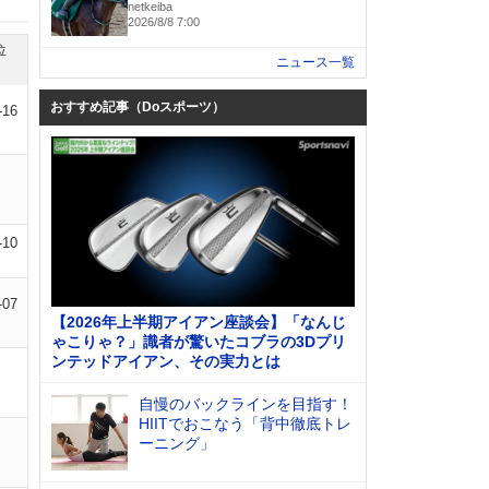
netkeiba
2026/8/8 7:00
位
ニュース一覧
おすすめ記事（Doスポーツ）
-16
-10
-07
【2026年上半期アイアン座談会】「なんじ
ゃこりゃ？」識者が驚いたコブラの3Dプリ
ンテッドアイアン、その実力とは
自慢のバックラインを目指す！
HIITでおこなう「背中徹底トレ
ーニング」