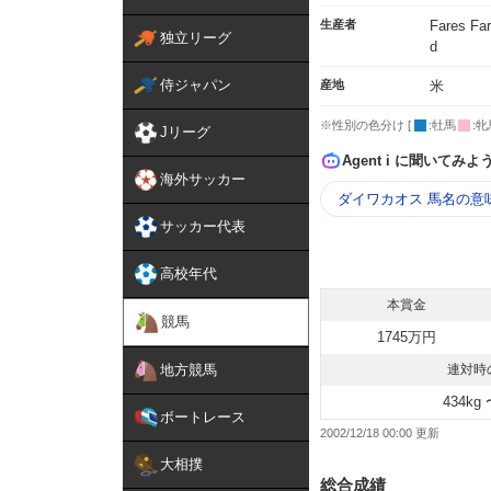
生産者
Fares Far
独立リーグ
d
侍ジャパン
産地
米
※性別の色分け [
:牡馬
:牝
Jリーグ
Agent i に聞いてみよ
海外サッカー
ダイワカオス 馬名の意
サッカー代表
高校年代
本賞金
競馬
1745万円
地方競馬
連対時
434kg 
ボートレース
2002/12/18 00:00
大相撲
総合成績