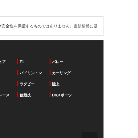
び安全性を保証するものではありません。当該情報に基
ュア
F1
バレー
バドミントン
カーリング
ラグビー
陸上
レース
他競技
Doスポーツ