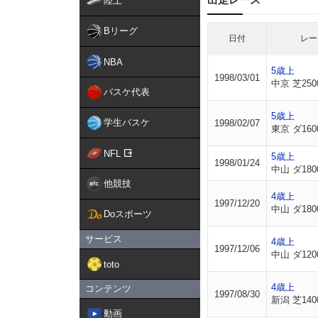
陸上
Bリーグ
日付
レー
NBA
5歳上
1998/03/01
中京 芝250
バスケ代表
5歳上
学生バスケ
1998/02/07
東京 ダ160
NFL
5歳上
1998/01/24
中山 ダ180
他競技
4歳上
1997/12/20
中山 ダ180
Doスポーツ
サービス
4歳上
1997/12/06
中山 ダ120
toto
4歳上
コンテンツ
1997/08/30
新潟 芝140
動画