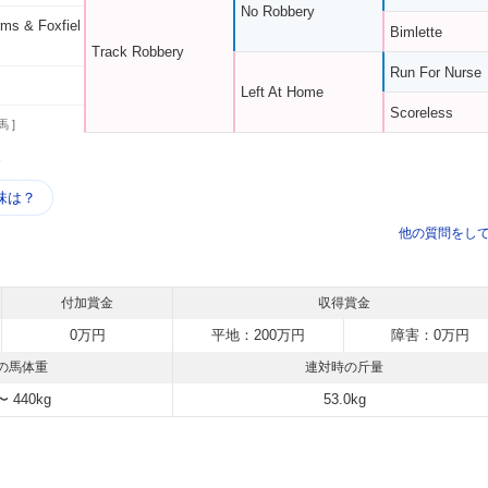
No Robbery
ms & Foxfiel
Bimlette
Track Robbery
Run For Nurse
Left At Home
Scoreless
馬 ]
う
味は？
他の質問をし
付加賞金
収得賞金
0万円
平地：200万円
障害：0万円
の馬体重
連対時の斤量
〜 440kg
53.0kg