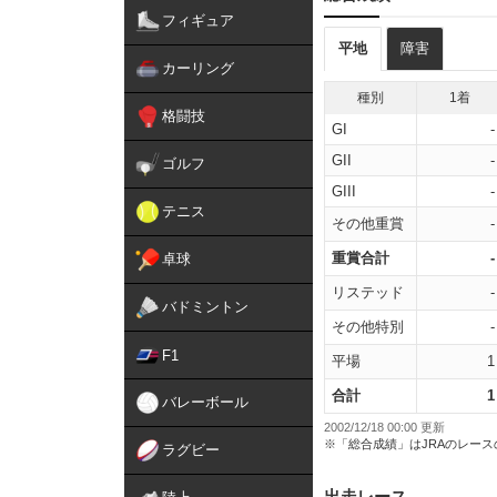
フィギュア
平地
障害
カーリング
種別
1着
格闘技
GI
-
GII
-
ゴルフ
GIII
-
テニス
その他重賞
-
重賞合計
-
卓球
リステッド
-
バドミントン
その他特別
-
F1
平場
1
合計
1
バレーボール
2002/12/18 00:00 更新
※「総合成績」はJRAのレー
ラグビー
出走レース