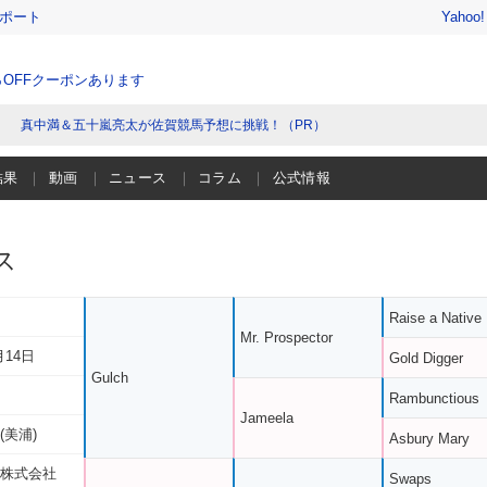
レポート
Yahoo
％OFFクーポンあります
真中満＆五十嵐亮太が佐賀競馬予想に挑戦！（PR）
結果
動画
ニュース
コラム
公式情報
ス
Raise a Native
Mr. Prospector
月14日
Gold Digger
Gulch
Rambunctious
Jameela
(美浦)
Asbury Mary
 株式会社
Swaps