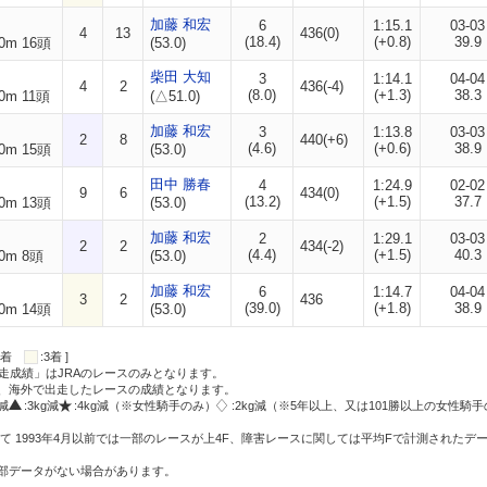
加藤 和宏
6
1:15.1
03-03
4
13
436(0)
(18.4)
(+0.8)
39.9
0m 16頭
(53.0)
柴田 大知
3
1:14.1
04-04
4
2
436(-4)
(8.0)
(+1.3)
38.3
0m 11頭
(△51.0)
加藤 和宏
3
1:13.8
03-03
2
8
440(+6)
(4.6)
(+0.6)
38.9
0m 15頭
(53.0)
田中 勝春
4
1:24.9
02-02
9
6
434(0)
(13.2)
(+1.5)
37.7
0m 13頭
(53.0)
加藤 和宏
2
1:29.1
03-03
2
2
434(-2)
(4.4)
(+1.5)
40.3
0m 8頭
(53.0)
加藤 和宏
6
1:14.7
04-04
3
2
436
(39.0)
(+1.8)
38.9
0m 14頭
(53.0)
:2着
:3着 ]
走成績」はJRAのレースのみとなります。
方、海外で出走したレースの成績となります。
g減
:3kg減
:4kg減（※女性騎手のみ）
:2kg減（※5年以上、又は101勝以上の女性騎手
て 1993年4月以前では一部のレースが上4F、障害レースに関しては平均Fで計測されたデ
一部データがない場合があります。