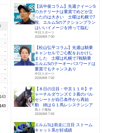
【浜中俊コラム】先週クイーンS
のカテリーナは重賞でめどが立
ったのは大きい 土曜は札幌で7
鞍、エルムSのアクションプラン
率
はいいイメージを持って臨む
中日スポーツ
-
2026/8/8 7:00
-
【松山弘平コラム】先週は騎乗
-
キャンセルでご心配をおかけし
ました 土曜は札幌で7鞍騎乗
-
エルムSのテーオーパスワードは
重賞でもチャンスあり
-
中日スポーツ
-
2026/8/8 7:00
-
【８日の注目・中京１１Ｒ】チ
ャーチルダウンズＣ３着のバル
.143
セシートが自己条件から再始
動 姉はＧ１馬レシステンシア
.143
馬トク報知
2026/8/8 7:00
エルムSは前走に注目 ストーム
キャット系が好成績