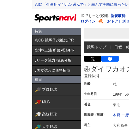
AIに「仕事用イヤホン選んで」と頼んで実際に買った
IDでもっと便利に
新規取得
ログイン
［おトク］10
特集
燕OB 競馬予想挑む/PR
競馬トップ
日程・
髙津×三浦 監督対談/PR
Jリーグ戦力 徹底分析
ダイワカオ
J国立試合に無料招待
登録抹消
種目
性齢
牝
プロ野球
生年月日
1994年5
MLB
毛色
栗毛
高校野球
調教師（所属）
本郷 一彦
馬主
大和商事
大学野球