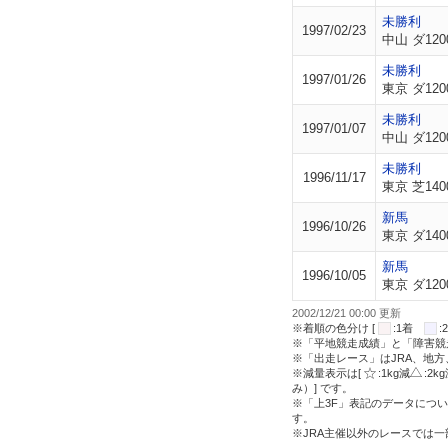
未勝利
1997/02/23
中山 ダ120
未勝利
1997/01/26
東京 ダ120
未勝利
1997/01/07
中山 ダ120
未勝利
1996/11/17
東京 芝140
新馬
1996/10/26
東京 ダ140
新馬
1996/10/05
東京 ダ120
2002/12/21 00:00 更新
※着順の色分け [
:1着
※「平地競走成績」と「障害競
※「出走レース」はJRA、地
※減量表示は[
:1kg減
:2k
み）] です。
※「上3F」表記のデータについ
す。
※JRA主催以外のレースでは