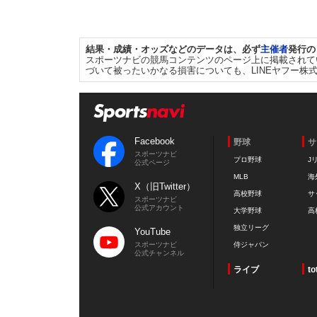
結果・成績・オッズなどのデータは、必ず
主催者
発行の
スポーツナビの競馬コンテンツのページ上に掲載されて
づいて被ったいかなる損害についても、LINEヤフー株
Facebook
野球
サ
スポーツナビ
プロ野球
J
公式ページ
MLB
海
X（旧Twitter）
高校野球
サ
スポーツナビ
公式アカウント
大学野球
高
独立リーグ
YouTube
スポーツナビ
侍ジャパン
公式チャンネル
ライブ
to