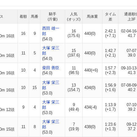
騎手
人気
タイム
通過順
ス
着順
馬番
馬体重
(斤量)
(オッズ)
差
上3F
西田 雄一
16
2:42.1
02-04-16
16
9
440(0)
郎
(175.6)
(+7.1)
41.7
0m 16頭
(54.0)
大塚 栄三
15
1:42.7
07-07
11
5
440(0)
郎
(197.6)
(+2.1)
39.0
0m 16頭
(54.0)
柴田 善臣
11
1:57.7
09-10-13
10
4
440(+6)
(98.5)
(+2.3)
41.3
0m 16頭
(54.0)
大塚 栄三
13
1:56.9
07-08-09
10
15
434(0)
郎
(154.7)
(+1.6)
40.2
0m 16頭
(53.0)
大塚 栄三
9
1:13.9
07-10
9
4
434(-4)
郎
(49.4)
(+1.7)
39.2
0m 12頭
(53.0)
大塚 栄三
7
1:23.6
09-12
11
8
438(0)
郎
(19.9)
(+1.3)
37.2
0m 15頭
(53.0)