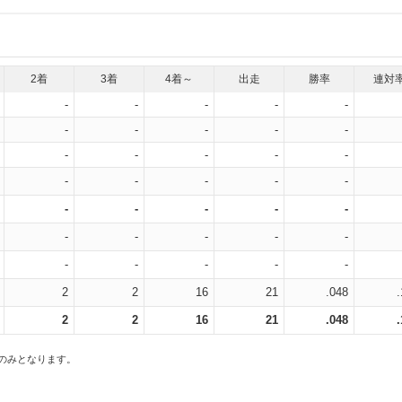
2着
3着
4着～
出走
勝率
連対
-
-
-
-
-
-
-
-
-
-
-
-
-
-
-
-
-
-
-
-
-
-
-
-
-
-
-
-
-
-
-
-
-
-
-
2
2
16
21
.048
2
2
16
21
.048
スのみとなります。