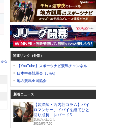
関連リンク（外部）
てみる
【YouTube】スポーツナビ競馬チャンネル
日本中央競馬会（JRA）
地方競馬全国協会
新着ニュース
【装蹄師・西内荘コラム】パイ
ロマンサー、ドバイを経てひと
回り成長…レパードS
競馬のおはなし
2026/8/8 7:30