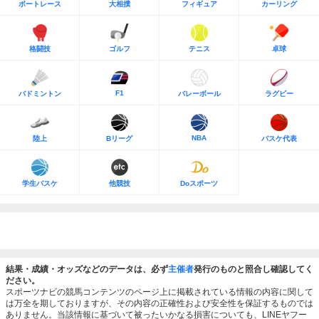
ボートレース
大相撲
フィギュア
カーリング
格闘技
ゴルフ
テニス
卓球
F1
バドミントン
バレーボール
ラグビー
NBA
陸上
Bリーグ
バスケ代表
学生バスケ
他競技
Doスポーツ
結果・成績・オッズなどのデータは、必ず
主催者
発行のものと照合し確認してく
ださい。
スポーツナビの競馬コンテンツのページ上に掲載されている情報の内容に関して
は万全を期しておりますが、その内容の正確性および安全性を保証するものでは
ありません。当該情報に基づいて被ったいかなる損害についても、LINEヤフー