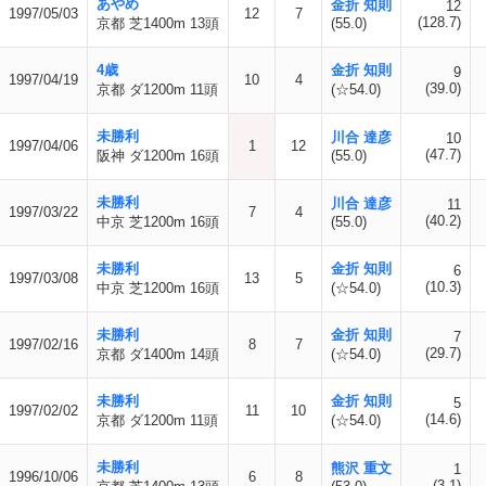
あやめ
金折 知則
12
1997/05/03
12
7
(128.7)
京都 芝1400m 13頭
(55.0)
4歳
金折 知則
9
1997/04/19
10
4
(39.0)
京都 ダ1200m 11頭
(☆54.0)
未勝利
川合 達彦
10
1997/04/06
1
12
(47.7)
阪神 ダ1200m 16頭
(55.0)
未勝利
川合 達彦
11
1997/03/22
7
4
(40.2)
中京 芝1200m 16頭
(55.0)
未勝利
金折 知則
6
1997/03/08
13
5
(10.3)
中京 芝1200m 16頭
(☆54.0)
未勝利
金折 知則
7
1997/02/16
8
7
(29.7)
京都 ダ1400m 14頭
(☆54.0)
未勝利
金折 知則
5
1997/02/02
11
10
(14.6)
京都 ダ1200m 11頭
(☆54.0)
未勝利
熊沢 重文
1
1996/10/06
6
8
(3.1)