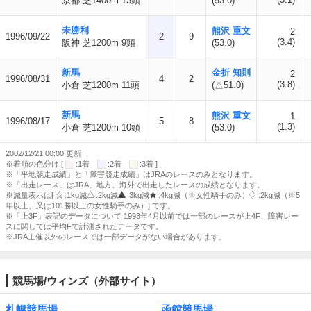
京都 芝1400m 13頭
(53.0)
未勝利
熊沢 重文
2
1996/09/22
2
9
(3.4)
阪神 芝1200m 9頭
(53.0)
新馬
金折 知則
2
1996/08/31
4
2
(3.8)
小倉 芝1200m 11頭
(△51.0)
新馬
熊沢 重文
1
1996/08/17
5
8
(1.3)
小倉 芝1200m 10頭
(53.0)
2002/12/21 00:00 更新
※着順の色分け [
:1着
:2着
:3着 ]
※「平地競走成績」と「障害競走成績」はJRAのレースのみとなります。
※「出走レース」はJRA、地方、海外で出走したレースの成績となります。
※減量表示は[
:1kg減
:2kg減
:3kg減
:4kg減（※女性騎手のみ）
:2kg減（※5
年以上、又は101勝以上の女性騎手のみ）] です。
※「上3F」表記のデータについて 1993年4月以前では一部のレースが上4F、障害レー
スに関しては平均Fで計測されたデータです。
※JRA主催以外のレースでは一部データがない場合があります。
競馬場/ウィンズ（外部サイト）
札幌競馬場
函館競馬場