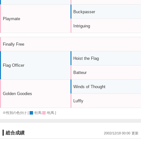
Buckpasser
Playmate
Intriguing
Finally Free
Hoist the Flag
Flag Officer
Batteur
Winds of Thought
Golden Goodies
Luffly
※性別の色分け [
:牡馬
:牝馬 ]
総合成績
2002/12/18 00:00