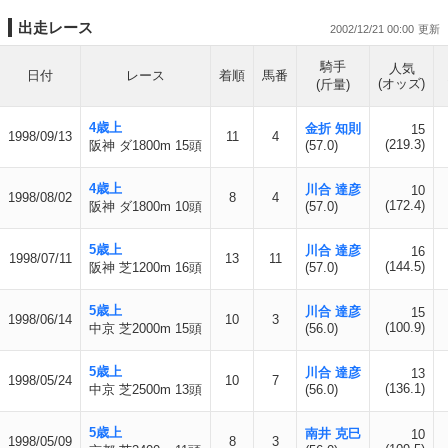
出走レース
2002/12/21 00:00
騎手
人気
日付
レース
着順
馬番
(オッズ)
(斤量)
4歳上
金折 知則
15
1998/09/13
11
4
(219.3)
阪神 ダ1800m 15頭
(57.0)
4歳上
川合 達彦
10
1998/08/02
8
4
(172.4)
阪神 ダ1800m 10頭
(57.0)
5歳上
川合 達彦
16
1998/07/11
13
11
(144.5)
阪神 芝1200m 16頭
(57.0)
5歳上
川合 達彦
15
1998/06/14
10
3
(100.9)
中京 芝2000m 15頭
(56.0)
5歳上
川合 達彦
13
1998/05/24
10
7
(136.1)
中京 芝2500m 13頭
(56.0)
5歳上
南井 克巳
10
1998/05/09
8
3