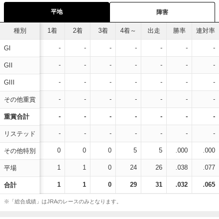
平地
障害
種別
1着
2着
3着
4着～
出走
勝率
連対率
-
-
-
-
-
-
-
GI
-
-
-
-
-
-
-
GII
-
-
-
-
-
-
-
GIII
-
-
-
-
-
-
-
その他重賞
-
-
-
-
-
-
-
重賞合計
-
-
-
-
-
-
-
リステッド
0
0
0
5
5
.000
.000
その他特別
1
1
0
24
26
.038
.077
平場
1
1
0
29
31
.032
.065
合計
※「総合成績」はJRAのレースのみとなります。