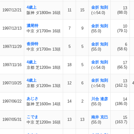
4歳上
金折 知則
13
1997/12/21
11
15
(88.0)
阪神 ダ1800m 16頭
(☆54.0)
濃尾特
金折 知則
10
1997/12/13
7
9
(79.1)
中京 ダ1700m 16頭
(55.0)
沓掛特
金折 知則
6
1997/11/29
5
5
(58.6)
中京 ダ1700m 13頭
(55.0)
4歳上
金折 知則
17
1997/11/16
18
5
(66.5)
京都 芝1200m 18頭
(☆54.0)
4歳上
金折 知則
13
1997/10/25
12
6
(162.1)
京都 ダ1200m 13頭
(☆54.0)
あじさ
川合 達彦
14
1997/06/22
14
2
(186.0)
阪神 芝1600m 14頭
(55.0)
こでま
南井 克巳
15
1997/05/31
13
13
(163.7)
中京 芝1200m 16頭
(55.0)