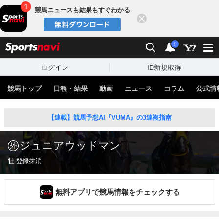
競馬ニュースも結果もすぐわかる
閉じる
スポーツナビ
検索
通知
i
ログイン
ID新規取得
競馬トップ
日程・結果
動画
ニュース
コラム
公式情
【連載】競馬予想AI『VUMA』の3連複指南
ジュニアウッドマン
牡 登録抹消
無料アプリで競馬情報をチェックする