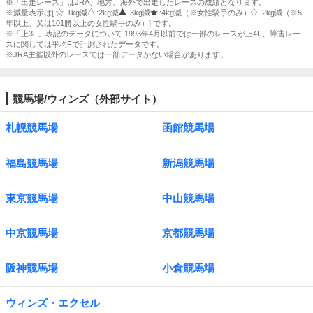
※「出走レース」はJRA、地方、海外で出走したレースの成績となります。
※減量表示は[
:1kg減
:2kg減
:3kg減
:4kg減（※女性騎手のみ）
:2kg減（※5
年以上、又は101勝以上の女性騎手のみ）] です。
※「上3F」表記のデータについて 1993年4月以前では一部のレースが上4F、障害レー
スに関しては平均Fで計測されたデータです。
※JRA主催以外のレースでは一部データがない場合があります。
競馬場/ウィンズ（外部サイト）
札幌競馬場
函館競馬場
福島競馬場
新潟競馬場
東京競馬場
中山競馬場
中京競馬場
京都競馬場
阪神競馬場
小倉競馬場
ウィンズ・エクセル