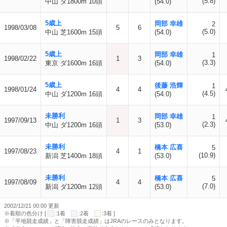
(5.8)
中山 ダ1800m 10頭
(54.0)
5歳上
岡部 幸雄
2
1998/03/08
5
6
(5.0)
中山 芝1600m 15頭
(54.0)
5歳上
岡部 幸雄
1
1998/02/22
1
3
(3.3)
東京 ダ1600m 16頭
(54.0)
5歳上
後藤 浩輝
1
1998/01/24
4
4
(4.5)
中山 ダ1200m 16頭
(54.0)
未勝利
岡部 幸雄
1
1997/09/13
1
3
(2.3)
中山 ダ1200m 16頭
(53.0)
未勝利
橋本 広喜
5
1997/08/23
4
1
(10.9)
新潟 芝1400m 18頭
(53.0)
未勝利
橋本 広喜
5
1997/08/09
4
4
(7.0)
新潟 ダ1200m 12頭
(53.0)
2002/12/21 00:00 更新
※着順の色分け [
:1着
:2着
:3着 ]
※「平地競走成績」と「障害競走成績」はJRAのレースのみとなります。