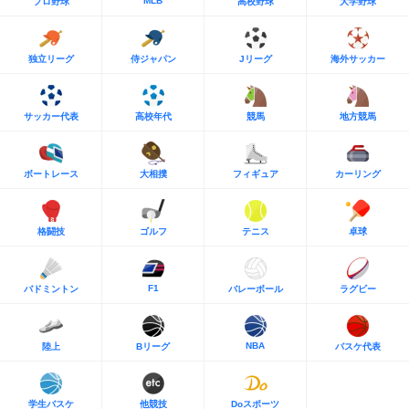
MLB
プロ野球
高校野球
大学野球
独立リーグ
侍ジャパン
Jリーグ
海外サッカー
サッカー代表
高校年代
競馬
地方競馬
ボートレース
大相撲
フィギュア
カーリング
格闘技
ゴルフ
テニス
卓球
F1
バドミントン
バレーボール
ラグビー
NBA
陸上
Bリーグ
バスケ代表
学生バスケ
他競技
Doスポーツ