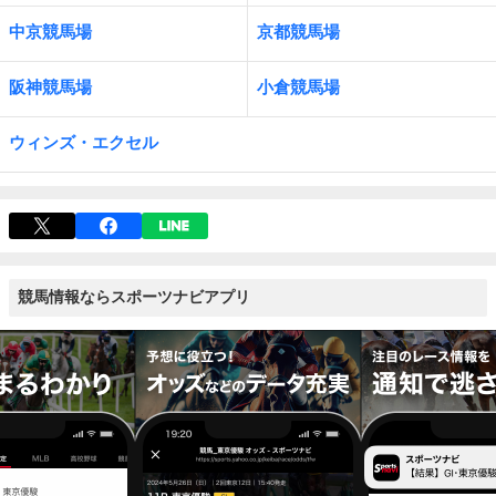
中京競馬場
京都競馬場
阪神競馬場
小倉競馬場
ウィンズ・エクセル
競馬情報ならスポーツナビアプリ