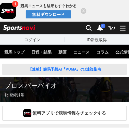
競馬ニュースも結果もすぐわかる
閉じる
スポーツナビ
検索
通知
i
ログイン
ID新規取得
競馬トップ
日程・結果
動画
ニュース
コラム
公式情
【連載】競馬予想AI『VUMA』の3連複指南
プロスパーバイオ
牝 登録抹消
無料アプリで競馬情報をチェックする