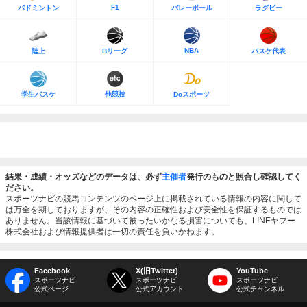
F1
バドミントン
バレーボール
ラグビー
NBA
陸上
Bリーグ
バスケ代表
学生バスケ
他競技
Doスポーツ
結果・成績・オッズなどのデータは、必ず
主催者
発行のものと照合し確認してく
ださい。
スポーツナビの競馬コンテンツのページ上に掲載されている情報の内容に関して
は万全を期しておりますが、その内容の正確性および安全性を保証するものでは
ありません。当該情報に基づいて被ったいかなる損害についても、LINEヤフー
株式会社および情報提供者は一切の責任を負いかねます。
Facebook
X(旧Twitter)
YouTube
スポーツナビ
スポーツナビ
スポーツナビ
公式ページ
公式アカウント
公式チャンネル