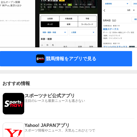
競馬情報をアプリで見る
おすすめ情報
スポーツナビ公式アプリ
注目のレースも最新ニュースも逃さない
Yahoo! JAPANアプリ
スポーツ情報やニュース、天気もこれひとつで