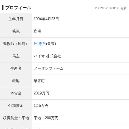
プロフィール
2002/12/18 00:00
生年月日
1994年4月23日
毛色
鹿毛
調教師（所属）
坪 憲章
(栗東)
馬主
バイオ 株式会社
生産者
ノーザンファーム
産地
早来町
本賞金
2019万円
付加賞金
12.5万円
収得賞金：平地
平地：200万円