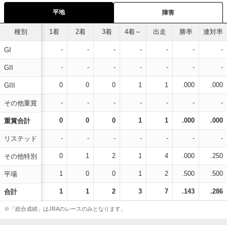
平地
障害
種別
1着
2着
3着
4着～
出走
勝率
連対率
-
-
-
-
-
-
-
GI
-
-
-
-
-
-
-
GII
0
0
0
1
1
.000
.000
GIII
-
-
-
-
-
-
-
その他重賞
0
0
0
1
1
.000
.000
重賞合計
-
-
-
-
-
-
-
リステッド
0
1
2
1
4
.000
.250
その他特別
1
0
0
1
2
.500
.500
平場
1
1
2
3
7
.143
.286
合計
※「総合成績」はJRAのレースのみとなります。