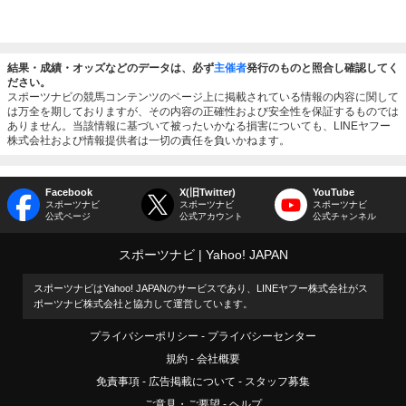
結果・成績・オッズなどのデータは、必ず
主催者
発行のものと照合し確認してく
ださい。
スポーツナビの競馬コンテンツのページ上に掲載されている情報の内容に関して
は万全を期しておりますが、その内容の正確性および安全性を保証するものでは
ありません。当該情報に基づいて被ったいかなる損害についても、LINEヤフー
株式会社および情報提供者は一切の責任を負いかねます。
Facebook
X(旧Twitter)
YouTube
スポーツナビ
スポーツナビ
スポーツナビ
公式ページ
公式アカウント
公式チャンネル
スポーツナビ
Yahoo! JAPAN
スポーツナビはYahoo! JAPANのサービスであり、LINEヤフー株式会社がス
ポーツナビ株式会社と協力して運営しています。
プライバシーポリシー
プライバシーセンター
規約
会社概要
免責事項
広告掲載について
スタッフ募集
ご意見・ご要望
ヘルプ