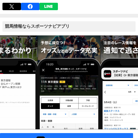
競馬情報ならスポーツナビアプリ