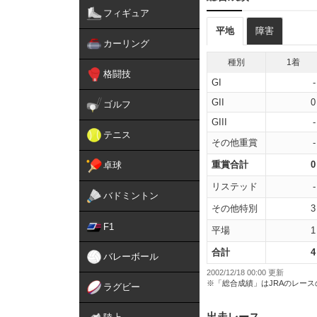
フィギュア
平地
障害
カーリング
種別
1着
格闘技
GI
-
GII
0
ゴルフ
GIII
-
テニス
その他重賞
-
重賞合計
0
卓球
リステッド
-
バドミントン
その他特別
3
F1
平場
1
合計
4
バレーボール
2002/12/18 00:00 更新
※「総合成績」はJRAのレー
ラグビー
出走レース