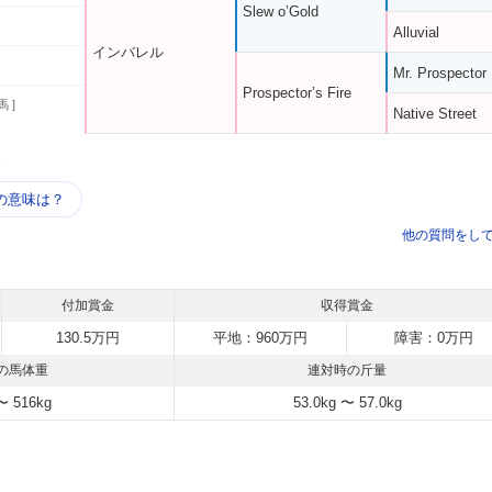
Slew o’Gold
Alluvial
インバレル
Mr. Prospector
Prospector’s Fire
馬 ]
Native Street
う
の意味は？
他の質問をし
付加賞金
収得賞金
130.5万円
平地：960万円
障害：0万円
の馬体重
連対時の斤量
〜 516kg
53.0kg 〜 57.0kg