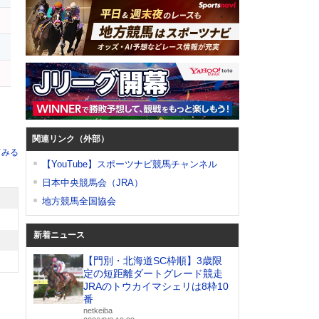
関連リンク（外部）
てみる
【YouTube】スポーツナビ競馬チャンネル
日本中央競馬会（JRA）
地方競馬全国協会
新着ニュース
【門別・北海道SC枠順】3歳限
定の短距離ダートグレード競走
JRAのトウカイマシェリは8枠10
番
netkeiba