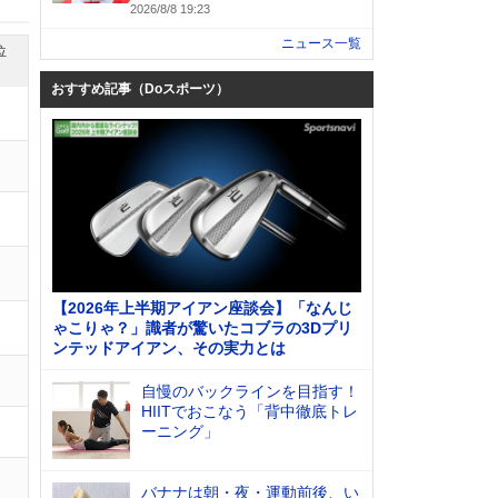
2026/8/8 19:23
ニュース一覧
位
おすすめ記事（Doスポーツ）
【2026年上半期アイアン座談会】「なんじ
ゃこりゃ？」識者が驚いたコブラの3Dプリ
ンテッドアイアン、その実力とは
自慢のバックラインを目指す！
HIITでおこなう「背中徹底トレ
ーニング」
バナナは朝・夜・運動前後、い