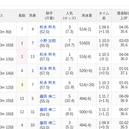
騎手
人気
タイム
通過順
ス
着順
馬番
馬体重
(斤量)
(オッズ)
差
上3F
松永 幹夫
3
1:09.6
04-05
7
4
514(-2)
(7.3)
(+1.0)
35.6
0m 8頭
(52.0)
小野 次郎
7
1:10.0
03-03
1
7
516(0)
0m 16頭
(14.7)
(-0.0)
35.6
(55.0)
松永 幹夫
1
1:10.5
04-04
1
13
516(-4)
(2.7)
(-0.1)
36.0
0m 13頭
(57.0)
松永 幹夫
2
1:11.0
01-01
4
1
520(+6)
(2.6)
(+0.5)
37.1
0m 14頭
(57.0)
松永 幹夫
6
1:10.3
01-01
3
7
514(+20)
(11.8)
(+0.2)
36.6
0m 12頭
(57.0)
藤田 伸二
5
1:11.7
08-09
13
5
494(-6)
0m 15頭
(10.4)
(+1.5)
36.9
(55.0)
藤田 伸二
3
1:11.2
06-07
12
11
500(+6)
0m 16頭
(8.6)
(+1.2)
36.6
(54.0)
藤田 伸二
3
1:09.8
02-02
4
10
494(-4)
0m 12頭
(5.1)
(+0.3)
35.5
(53.0)