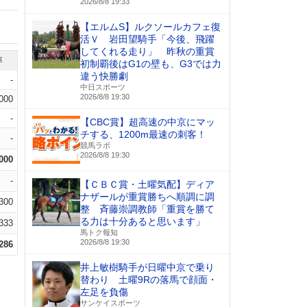
2026/8/8 19:33
【エルムS】ルクソールカフェ復
活Ｖ 岩田望騎手「今後、飛躍
してくれる走り」 昨秋の重賞
率
初制覇後はG1の壁も、G3では力
違う快勝劇
-
中日スポーツ
2026/8/8 19:30
.000
-
【CBC賞】超高速の中京にマッ
チする、1200m最速の刺客！
-
競馬ラボ
2026/8/8 19:30
.000
-
【ＣＢＣ賞・土曜気配】ディア
ナザールが重賞勝ちへ順調に調
.300
整 斉藤崇調教師「重賞を勝て
る力は十分あると思います」
.333
馬トク報知
2026/8/8 19:30
.286
井上敏樹騎手が日曜中京で乗り
替わり 土曜9Rの落馬で顔面・
左足を負傷
サンケイスポーツ