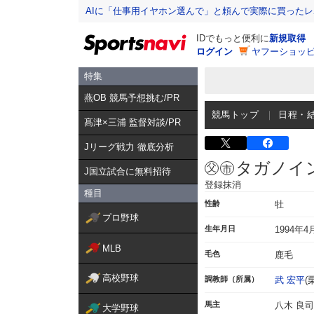
AIに「仕事用イヤホン選んで」と頼んで実際に買った
IDでもっと便利に
新規取得
ログイン
ヤフーショッピ
特集
燕OB 競馬予想挑む/PR
競馬トップ
日程・
髙津×三浦 監督対談/PR
Jリーグ戦力 徹底分析
タガノイ
J国立試合に無料招待
登録抹消
種目
性齢
牡
プロ野球
生年月日
1994年4
MLB
毛色
鹿毛
高校野球
調教師（所属）
武 宏平
(
馬主
八木 良司
大学野球