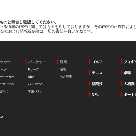
ものと照合し確認してください。
いる情報の内容に関しては万全を期しておりますが、その内容の正確性およ
式会社および情報提供者は一切の責任を負いかねます。
ッカー
バスケット
競馬
ゴルフ
フィギ
リーグ
Bリーグ
競馬
テニス
卓球
外サッカー
NBA
地方競馬
格闘技
大相撲
ッカー代表
バスケ代表
校年代
学生バスケ
NFL
ボート
to