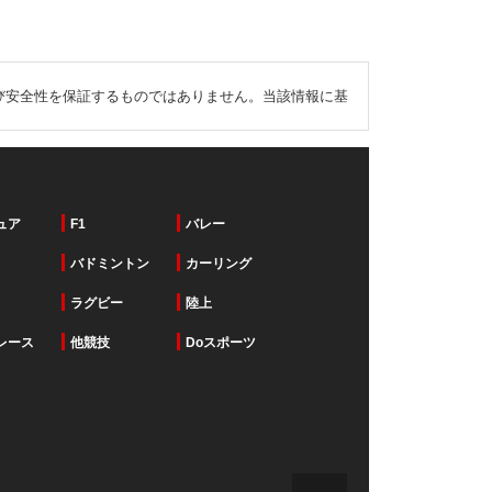
び安全性を保証するものではありません。当該情報に基
ュア
F1
バレー
バドミントン
カーリング
ラグビー
陸上
レース
他競技
Doスポーツ