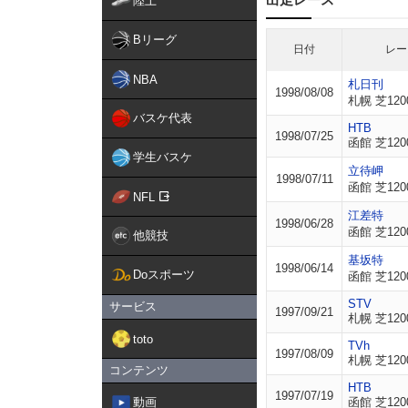
陸上
Bリーグ
日付
レー
NBA
札日刊
1998/08/08
札幌 芝120
バスケ代表
HTB
1998/07/25
函館 芝120
学生バスケ
立待岬
1998/07/11
函館 芝120
NFL
江差特
1998/06/28
函館 芝120
他競技
基坂特
1998/06/14
Doスポーツ
函館 芝120
STV
サービス
1997/09/21
札幌 芝120
toto
TVh
1997/08/09
札幌 芝120
コンテンツ
HTB
1997/07/19
動画
函館 芝120