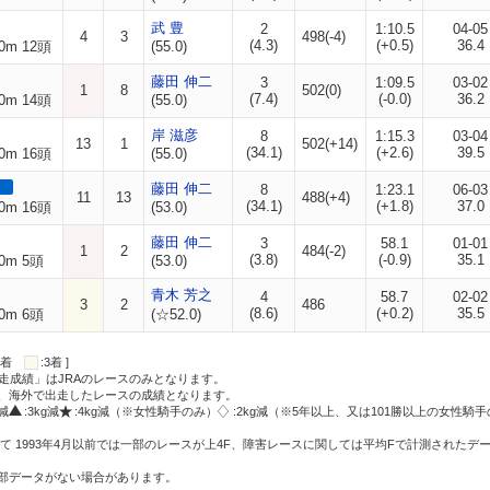
武 豊
2
1:10.5
04-05
4
3
498(-4)
(4.3)
(+0.5)
36.4
0m 12頭
(55.0)
藤田 伸二
3
1:09.5
03-02
1
8
502(0)
(7.4)
(-0.0)
36.2
0m 14頭
(55.0)
岸 滋彦
8
1:15.3
03-04
13
1
502(+14)
(34.1)
(+2.6)
39.5
0m 16頭
(55.0)
藤田 伸二
8
1:23.1
06-03
11
13
488(+4)
(34.1)
(+1.8)
37.0
0m 16頭
(53.0)
藤田 伸二
3
58.1
01-01
1
2
484(-2)
(3.8)
(-0.9)
35.1
0m 5頭
(53.0)
青木 芳之
4
58.7
02-02
3
2
486
(8.6)
(+0.2)
35.5
0m 6頭
(☆52.0)
:2着
:3着 ]
走成績」はJRAのレースのみとなります。
方、海外で出走したレースの成績となります。
g減
:3kg減
:4kg減（※女性騎手のみ）
:2kg減（※5年以上、又は101勝以上の女性騎手
て 1993年4月以前では一部のレースが上4F、障害レースに関しては平均Fで計測されたデ
一部データがない場合があります。