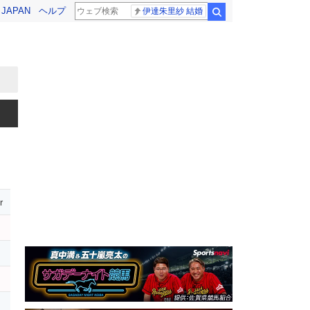
! JAPAN
ヘルプ
伊達朱里紗 結婚
検索
r