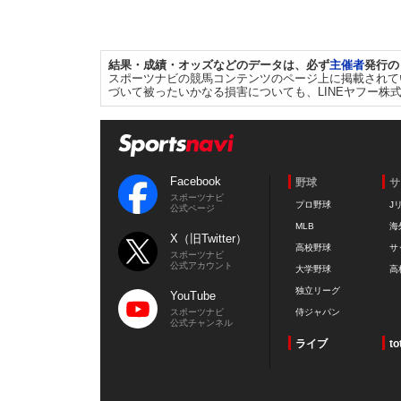
結果・成績・オッズなどのデータは、必ず
主催者
発行の
スポーツナビの競馬コンテンツのページ上に掲載されて
づいて被ったいかなる損害についても、LINEヤフー株
Facebook
野球
サ
スポーツナビ
プロ野球
J
公式ページ
MLB
海
X（旧Twitter）
高校野球
サ
スポーツナビ
公式アカウント
大学野球
高
独立リーグ
YouTube
スポーツナビ
侍ジャパン
公式チャンネル
ライブ
to