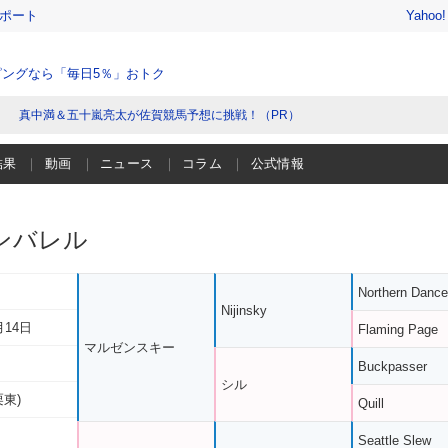
レポート
Yahoo
ングなら「毎日5％」おトク
真中満＆五十嵐亮太が佐賀競馬予想に挑戦！（PR）
結果
動画
ニュース
コラム
公式情報
ンバレル
Northern Dance
Nijinsky
月14日
Flaming Page
マルゼンスキー
Buckpasser
シル
栗東)
Quill
Seattle Slew