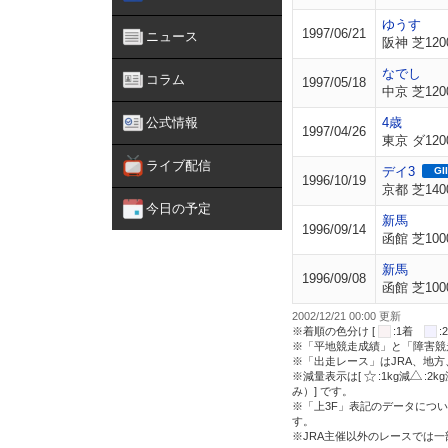
ゆうす
1997/06/21
ニュース
阪神 芝120
なでし
コラム
1997/05/18
中京 芝120
公式情報
4歳
1997/04/26
東京 ダ120
ライブ配信
デイ3
GII
1996/10/19
京都 芝140
今日の予定
新馬
1996/09/14
函館 芝100
新馬
1996/09/08
函館 芝100
2002/12/21 00:00 更新
※着順の色分け [
:1着
※「平地競走成績」と「障害競
※「出走レース」はJRA、地
※減量表示は[
:1kg減
:2k
み）] です。
※「上3F」表記のデータについ
す。
※JRA主催以外のレースでは