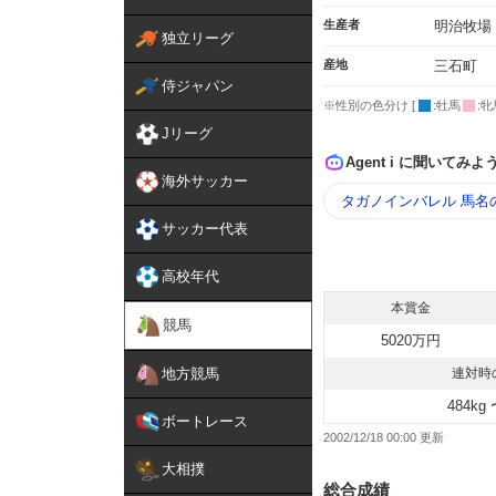
生産者
明治牧場
独立リーグ
産地
三石町
侍ジャパン
※性別の色分け [
:牡馬
:牝
Jリーグ
Agent i に聞いてみよ
海外サッカー
タガノインバレル 馬名
サッカー代表
高校年代
本賞金
競馬
5020万円
地方競馬
連対時
484kg 
ボートレース
2002/12/18 00:00
大相撲
総合成績