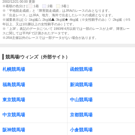
2002/12/21 00:00 更新
※着順の色分け [
:1着
:2着
:3着 ]
※「平地競走成績」と「障害競走成績」はJRAのレースのみとなります。
※「出走レース」はJRA、地方、海外で出走したレースの成績となります。
※減量表示は[
:1kg減
:2kg減
:3kg減
:4kg減（※女性騎手のみ）
:2kg減（※5
年以上、又は101勝以上の女性騎手のみ）] です。
※「上3F」表記のデータについて 1993年4月以前では一部のレースが上4F、障害レー
スに関しては平均Fで計測されたデータです。
※JRA主催以外のレースでは一部データがない場合があります。
競馬場/ウィンズ（外部サイト）
札幌競馬場
函館競馬場
福島競馬場
新潟競馬場
東京競馬場
中山競馬場
中京競馬場
京都競馬場
阪神競馬場
小倉競馬場