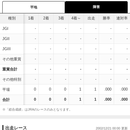
障害
平地
種別
1着
2着
3着
4着～
出走
勝率
連対率
-
-
-
-
-
-
-
JGI
-
-
-
-
-
-
-
JGII
-
-
-
-
-
-
-
JGIII
-
-
-
-
-
-
-
その他重賞
-
-
-
-
-
-
-
重賞合計
-
-
-
-
-
-
-
その他特別
0
0
0
1
1
.000
.000
平場
0
0
0
1
1
.000
.000
合計
※「総合成績」はJRAのレースのみとなります。
出走レース
2002/12/21 00:00