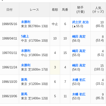
騎手
人気
日付
レース
着順
馬番
(オッズ)
(斤量)
未勝利
武士沢 友治
10
1998/05/16
中止
6
(65.0)
東京 障2780m 13頭
(▲55.0)
5歳上
嶋田 高宏
8
1998/04/11
10
10
(53.4)
中京 ダ1700m 10頭
(56.0)
未勝利
嶋田 高宏
4
1997/01/11
4
15
(6.1)
中山 ダ1800m 15頭
(55.0)
未勝利
嶋田 高宏
15
1996/11/24
3
4
(193.1)
東京 芝1600m 17頭
(54.0)
新馬
木幡 初広
4
1996/10/20
6
7
(15.1)
東京 ダ1200m 10頭
(53.0)
新馬
木幡 初広
9
1996/10/06
5
11
(85.3)
東京 芝1400m 12頭
(53.0)