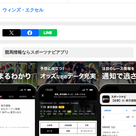
ウィンズ・エクセル
競馬情報ならスポーツナビアプリ