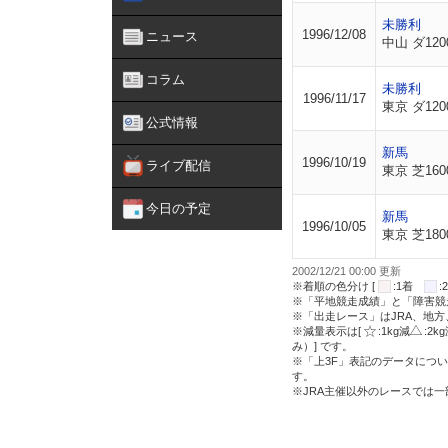
未勝利
1996/12/08
ニュース
中山 ダ120
コラム
未勝利
1996/11/17
東京 ダ120
公式情報
新馬
1996/10/19
ライブ配信
東京 芝160
今日の予定
新馬
1996/10/05
東京 芝180
2002/12/21 00:00 更新
※着順の色分け [
:1着
※「平地競走成績」と「障害競
※「出走レース」はJRA、地
※減量表示は[
:1kg減
:2k
み）] です。
※「上3F」表記のデータについ
す。
※JRA主催以外のレースでは