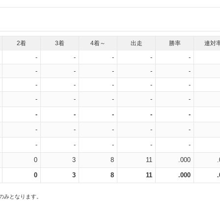
2着
3着
4着～
出走
勝率
連対
-
-
-
-
-
-
-
-
-
-
-
-
-
-
-
-
-
-
-
-
-
-
-
-
-
-
-
-
-
-
-
-
-
-
-
0
3
8
11
.000
0
3
8
11
.000
スのみとなります。