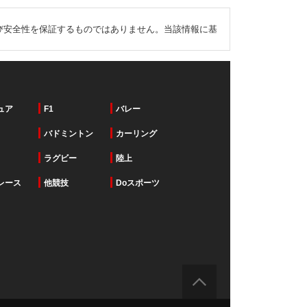
び安全性を保証するものではありません。当該情報に基
ュア
F1
バレー
バドミントン
カーリング
ラグビー
陸上
レース
他競技
Doスポーツ