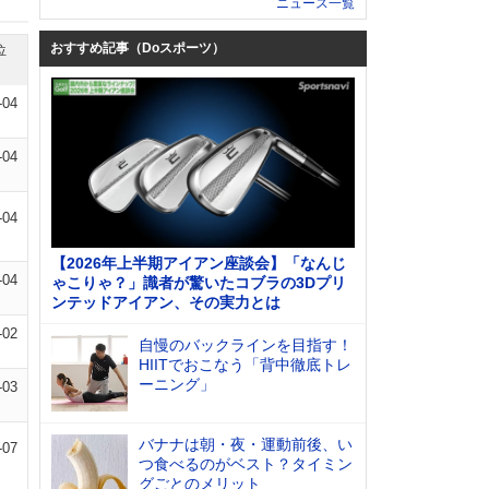
ニュース一覧
おすすめ記事（Doスポーツ）
位
-04
-04
-04
【2026年上半期アイアン座談会】「なんじ
-04
ゃこりゃ？」識者が驚いたコブラの3Dプリ
ンテッドアイアン、その実力とは
-02
自慢のバックラインを目指す！
HIITでおこなう「背中徹底トレ
ーニング」
-03
バナナは朝・夜・運動前後、い
-07
つ食べるのがベスト？タイミン
グごとのメリット