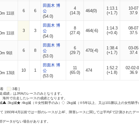
田面木 博
4
1:13.1
10-07
6
6
464(0)
公
(14.3)
(+1.7)
37.9
0m 11頭
(54.0)
田面木 博
8
1:14.3
08-07
3
3
464(-6)
公
(27.4)
(+0.4)
37.5
0m 11頭
(54.0)
田面木 博
6
1:38.4
03-05
6
8
470(-4)
公
(29.7)
(+1.7)
37.4
0m 9頭
(53.0)
田面木 博
11
1:52.2
02-02-
10
1
474
公
(65.0)
(+1.8)
36.9
0m 13頭
(53.0)
:2着
:3着 ]
走成績」はJRAのレースのみとなります。
方、海外で出走したレースの成績となります。
g減
:3kg減
:4kg減（※女性騎手のみ）
:2kg減（※5年以上、又は101勝以上の女性騎手
て 1993年4月以前では一部のレースが上4F、障害レースに関しては平均Fで計測されたデ
一部データがない場合があります。