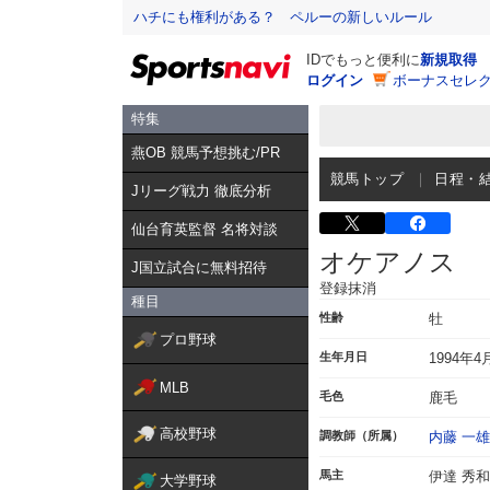
ハチにも権利がある？ ペルーの新しいルール
IDでもっと便利に
新規取得
ログイン
ボーナスセレク
特集
燕OB 競馬予想挑む/PR
競馬トップ
日程・
Jリーグ戦力 徹底分析
仙台育英監督 名将対談
オケアノス
J国立試合に無料招待
登録抹消
種目
性齢
牡
プロ野球
生年月日
1994年4
MLB
毛色
鹿毛
高校野球
調教師（所属）
内藤 一雄
馬主
伊達 秀和
大学野球