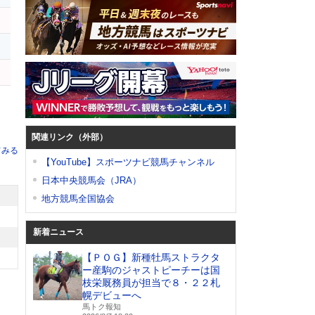
ア
関連リンク（外部）
てみる
【YouTube】スポーツナビ競馬チャンネル
日本中央競馬会（JRA）
地方競馬全国協会
新着ニュース
【ＰＯＧ】新種牡馬ストラクタ
ー産駒のジャストピーチーは国
枝栄厩務員が担当で８・２２札
幌デビューへ
馬トク報知