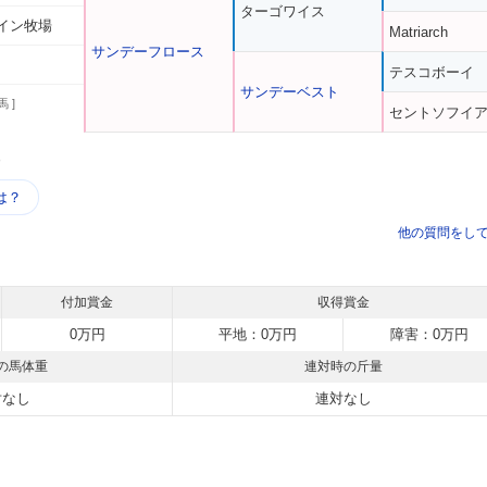
ターゴワイス
イン牧場
Matriarch
サンデーフロース
テスコボーイ
サンデーベスト
馬 ]
セントソフイ
う
は？
他の質問をし
付加賞金
収得賞金
0万円
平地：0万円
障害：0万円
の馬体重
連対時の斤量
対なし
連対なし