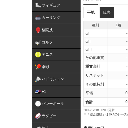
フィギュア
平地
障害
カーリング
種別
1着
格闘技
GI
-
GII
-
ゴルフ
GIII
-
テニス
その他重賞
-
重賞合計
-
卓球
リステッド
-
バドミントン
その他特別
-
F1
平場
0
合計
0
バレーボール
2002/12/18 00:00 更新
※「総合成績」はJRAのレー
ラグビー
出走レース