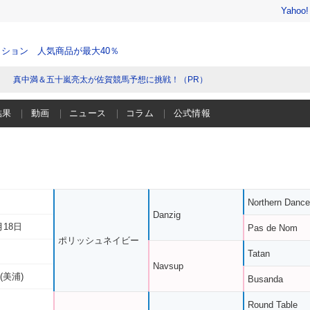
Yahoo
ション 人気商品が最大40％
真中満＆五十嵐亮太が佐賀競馬予想に挑戦！（PR）
結果
動画
ニュース
コラム
公式情報
Northern Dance
Danzig
月18日
Pas de Nom
ポリッシュネイビー
Tatan
Navsup
(美浦)
Busanda
Round Table