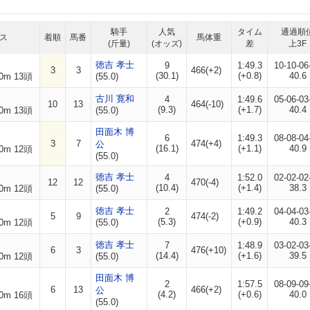
騎手
人気
タイム
通過順
ス
着順
馬番
馬体重
(斤量)
(オッズ)
差
上3F
徳吉 孝士
9
1:49.3
10-10-06
3
3
466(+2)
(30.1)
(+0.8)
40.6
0m 13頭
(55.0)
古川 寛和
4
1:49.6
05-06-03
10
13
464(-10)
(9.3)
(+1.7)
40.4
0m 13頭
(55.0)
田面木 博
6
1:49.3
08-08-04
3
7
474(+4)
公
(16.1)
(+1.1)
40.9
0m 12頭
(55.0)
徳吉 孝士
4
1:52.0
02-02-02
12
12
470(-4)
(10.4)
(+1.4)
38.3
0m 12頭
(55.0)
徳吉 孝士
2
1:49.2
04-04-03
5
9
474(-2)
(5.3)
(+0.9)
40.3
0m 12頭
(55.0)
徳吉 孝士
7
1:48.9
03-02-03
6
3
476(+10)
(14.4)
(+1.6)
39.5
0m 12頭
(55.0)
田面木 博
2
1:57.5
08-09-09
6
13
466(+2)
公
(4.2)
(+0.6)
40.0
0m 16頭
(55.0)