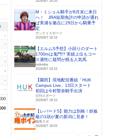
2026/8/7 18:20
M・ミシェル騎手が8月末に来日
へ！ JRA短期免許の申請が通れ
ば美浦を拠点に29日から騎乗予
率
定
サンケイスポーツ
-
2026/8/7 18:16
-
【エルムS予想】小回りのダート
-
1700mは鬼門!? 実績上位もコー
ス適性に疑問が残る人気馬
-
netkeiba
2026/8/7 18:15
-
【園田】現地配信番組「HUK
-
Campus Live」13日スタート
-
初回は今村聖奈騎手出演
日刊スポーツ
.000
2026/8/7 18:10
.000
【レパードS】能力は別格！鉄板
級の1頭が夏の新潟に見参！
競馬ラボ
2026/8/7 18:03