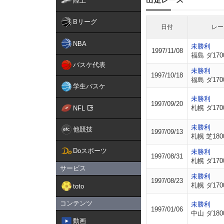
陸上
Bリーグ
日付
レー
NBA
未勝利
1997/11/08
福島 ダ170
バスケ代表
未勝利
1997/10/18
福島 ダ170
学生バスケ
未勝利
1997/09/20
札幌 ダ170
NFL
未勝利
他競技
1997/09/13
札幌 芝180
Doスポーツ
未勝利
1997/08/31
札幌 ダ170
サービス
未勝利
1997/08/23
札幌 ダ170
toto
コンテンツ
未勝利
1997/01/06
中山 ダ180
動画