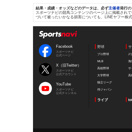
結果・成績・オッズなどのデータは、必ず
主催者
発行の
スポーツナビの競馬コンテンツのページ上に掲載されて
づいて被ったいかなる損害についても、LINEヤフー株
Facebook
野球
サ
スポーツナビ
プロ野球
J
公式ページ
MLB
海
X（旧Twitter）
高校野球
サ
スポーツナビ
公式アカウント
大学野球
高
独立リーグ
YouTube
スポーツナビ
侍ジャパン
公式チャンネル
ライブ
to