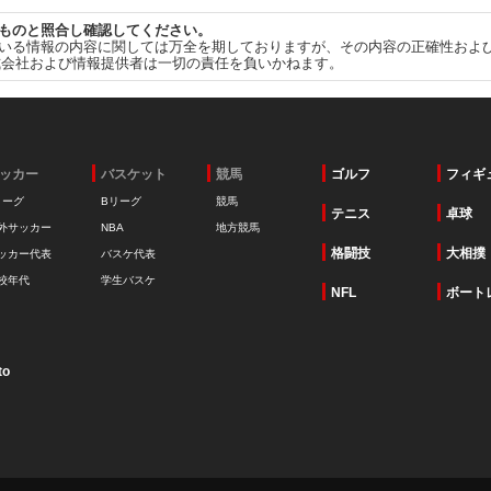
ものと照合し確認してください。
いる情報の内容に関しては万全を期しておりますが、その内容の正確性およ
式会社および情報提供者は一切の責任を負いかねます。
ッカー
バスケット
競馬
ゴルフ
フィギ
リーグ
Bリーグ
競馬
テニス
卓球
外サッカー
NBA
地方競馬
格闘技
大相撲
ッカー代表
バスケ代表
校年代
学生バスケ
NFL
ボート
to