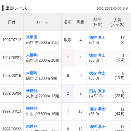
出走レース
2002/12/21 00:00
騎手
人気
日付
レース
着順
馬番
(オッズ)
(斤量)
八甲田
徳吉 孝士
11
1997/07/12
取消
4
(-)
函館 芝2600m 11頭
(54.0)
未勝利
徳吉 孝士
4
1997/06/21
1
2
(6.4)
函館 芝2000m 10頭
(55.0)
未勝利
徳吉 孝士
5
1997/06/15
6
9
(13.5)
函館 芝1800m 9頭
(55.0)
未勝利
田村 真来
6
1997/05/04
2
7
(22.6)
東京 芝2200m 13頭
(▲52.0)
未勝利
徳吉 孝士
11
1997/04/13
7
15
(80.8)
中山 ダ1800m 16頭
(55.0)
未勝利
徳吉 孝士
11
1997/03/22
9
13