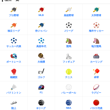
MLB
プロ野球
高校野球
大学野球
独立リーグ
侍ジャパン
Jリーグ
海外サッカー
サッカー代表
高校年代
競馬
地方競馬
ボートレース
大相撲
フィギュア
カーリング
格闘技
ゴルフ
テニス
卓球
F1
バドミントン
バレーボール
ラグビー
NBA
陸上
Bリーグ
バスケ代表