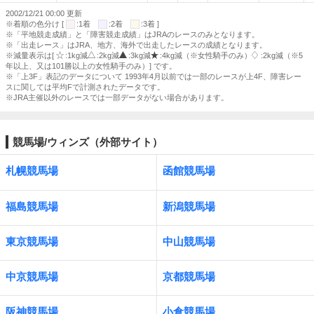
2002/12/21 00:00 更新
※着順の色分け [
:1着
:2着
:3着 ]
※「平地競走成績」と「障害競走成績」はJRAのレースのみとなります。
※「出走レース」はJRA、地方、海外で出走したレースの成績となります。
※減量表示は[
:1kg減
:2kg減
:3kg減
:4kg減（※女性騎手のみ）
:2kg減（※5
年以上、又は101勝以上の女性騎手のみ）] です。
※「上3F」表記のデータについて 1993年4月以前では一部のレースが上4F、障害レー
スに関しては平均Fで計測されたデータです。
※JRA主催以外のレースでは一部データがない場合があります。
競馬場/ウィンズ（外部サイト）
札幌競馬場
函館競馬場
福島競馬場
新潟競馬場
東京競馬場
中山競馬場
中京競馬場
京都競馬場
阪神競馬場
小倉競馬場