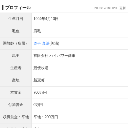
プロフィール
2002/12/18 00:00
生年月日
1994年4月10日
毛色
鹿毛
調教師（所属）
奥平 真治
(美浦)
馬主
有限会社 ハイパワー商事
生産者
競優牧場
産地
新冠町
本賞金
700万円
付加賞金
0万円
収得賞金：平地
平地：200万円