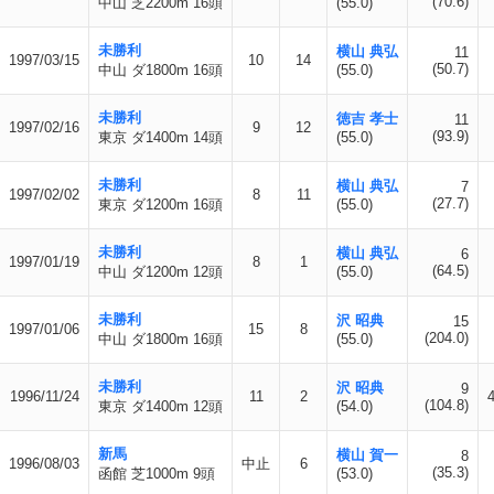
(70.6)
中山 芝2200m 16頭
(55.0)
未勝利
横山 典弘
11
1997/03/15
10
14
(50.7)
中山 ダ1800m 16頭
(55.0)
未勝利
徳吉 孝士
11
1997/02/16
9
12
(93.9)
東京 ダ1400m 14頭
(55.0)
未勝利
横山 典弘
7
1997/02/02
8
11
(27.7)
東京 ダ1200m 16頭
(55.0)
未勝利
横山 典弘
6
1997/01/19
8
1
(64.5)
中山 ダ1200m 12頭
(55.0)
未勝利
沢 昭典
15
1997/01/06
15
8
(204.0)
中山 ダ1800m 16頭
(55.0)
未勝利
沢 昭典
9
1996/11/24
11
2
(104.8)
東京 ダ1400m 12頭
(54.0)
新馬
横山 賀一
8
1996/08/03
中止
6
(35.3)
函館 芝1000m 9頭
(53.0)