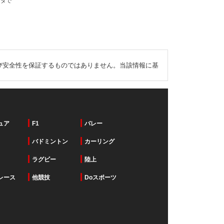
ータで
び安全性を保証するものではありません。当該情報に基
ュア
F1
バレー
バドミントン
カーリング
ラグビー
陸上
レース
他競技
Doスポーツ