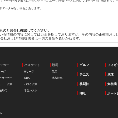
て 1993年4月以前では一部のレースが上4F、障害レースに関しては平均Fで計測されたデ
一部データがない場合があります。
ものと照合し確認してください。
いる情報の内容に関しては万全を期しておりますが、その内容の正確性およ
式会社および情報提供者は一切の責任を負いかねます。
ッカー
バスケット
競馬
ゴルフ
フィギ
リーグ
Bリーグ
競馬
テニス
卓球
外サッカー
NBA
地方競馬
格闘技
大相撲
ッカー代表
バスケ代表
校年代
学生バスケ
NFL
ボート
to