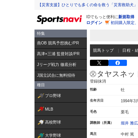
【災害支援】ひとりでも多くの命を救う「災害救助犬」
IDでもっと便利に
新規取得
ログイン
初回購入限定
特集
燕OB 競馬予想挑む/PR
競馬トップ
日程・
髙津×三浦 監督対談/PR
Jリーグ戦力 徹底分析
タヤスネッ
J国立試合に無料招待
登録抹消
種目
性齢
牡
プロ野球
生年月日
1994年3
MLB
毛色
栗毛
高校野球
調教師（所属）
堀井 雅広
馬主
中村 篤
大学野球