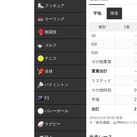
フィギュア
平地
障害
カーリング
種別
1着
格闘技
GI
-
GII
-
ゴルフ
GIII
-
テニス
その他重賞
-
重賞合計
-
卓球
リステッド
-
バドミントン
その他特別
0
F1
平場
2
合計
2
バレーボール
2002/12/18 00:00 更新
※「総合成績」はJRAのレー
ラグビー
出走レース