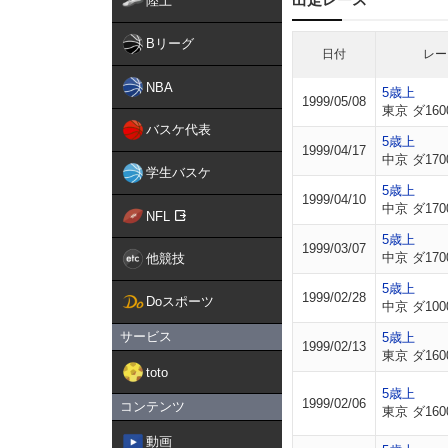
陸上
Bリーグ
日付
レー
NBA
5歳上
1999/05/08
東京 ダ160
バスケ代表
5歳上
1999/04/17
中京 ダ170
学生バスケ
5歳上
1999/04/10
中京 ダ170
NFL
5歳上
1999/03/07
中京 ダ170
他競技
5歳上
1999/02/28
Doスポーツ
中京 ダ100
サービス
5歳上
1999/02/13
東京 ダ160
toto
5歳上
1999/02/06
コンテンツ
東京 ダ160
動画