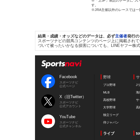
※「上3F」表記のデータについ
す。
※JRA主催以外のレースでは
結果・成績・オッズなどのデータは、必ず
主催者
発行の
スポーツナビの競馬コンテンツのページ上に掲載されて
づいて被ったいかなる損害についても、LINEヤフー株
Facebook
野球
サ
スポーツナビ
プロ野球
J
公式ページ
MLB
海
X（旧Twitter）
高校野球
サ
スポーツナビ
公式アカウント
大学野球
高
独立リーグ
YouTube
スポーツナビ
侍ジャパン
公式チャンネル
ライブ
to