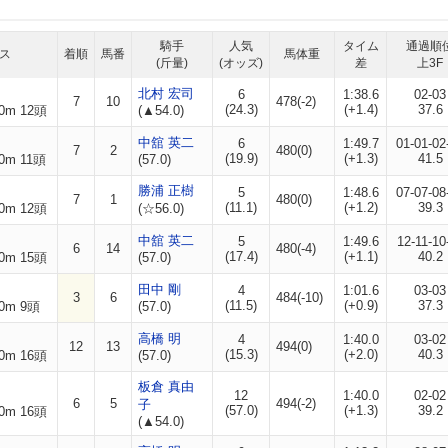
騎手
人気
タイム
通過順
ス
着順
馬番
馬体重
(斤量)
(オッズ)
差
上3F
北村 宏司
6
1:38.6
02-03
7
10
478(-2)
(24.3)
(+1.4)
37.6
0m 12頭
(▲54.0)
中舘 英二
6
1:49.7
01-01-02
7
2
480(0)
(19.9)
(+1.3)
41.5
0m 11頭
(57.0)
勝浦 正樹
5
1:48.6
07-07-08
7
1
480(0)
(11.1)
(+1.2)
39.3
0m 12頭
(☆56.0)
中舘 英二
5
1:49.6
12-11-10
6
14
480(-4)
(17.4)
(+1.1)
40.2
0m 15頭
(57.0)
田中 剛
4
1:01.6
03-03
3
6
484(-10)
(11.5)
(+0.9)
37.3
0m 9頭
(57.0)
高橋 明
4
1:40.0
03-02
12
13
494(0)
(15.3)
(+2.0)
40.3
0m 16頭
(57.0)
板倉 真由
12
1:40.0
02-02
6
5
494(-2)
子
(57.0)
(+1.3)
39.2
0m 16頭
(▲54.0)