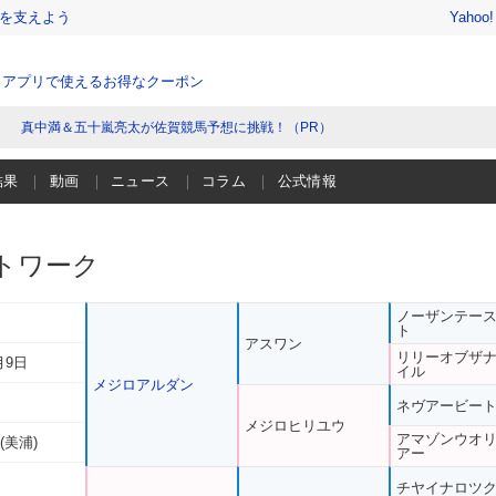
を支えよう
Yahoo
、アプリで使えるお得なクーポン
真中満＆五十嵐亮太が佐賀競馬予想に挑戦！（PR）
結果
動画
ニュース
コラム
公式情報
トワーク
ノーザンテー
ト
アスワン
リリーオブザ
月9日
イル
メジロアルダン
ネヴアービー
メジロヒリユウ
アマゾンウオ
(美浦)
アー
チヤイナロツ