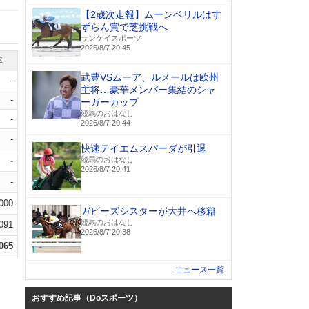
【2歳次走報】ムーンベリルはす
ずらん賞で芝挑戦へ
サンケイスポーツ
2026/8/7 20:45
率
武豊VSムーア、ルメールは欧州
-
主将…豪華メンバー集結のシャ
-
ーガーカップ
競馬のおはなし
-
2026/8/7 20:44
-
快速テイエムスパーダが引退
-
競馬のおはなし
2026/8/7 20:41
-
.000
ガビーズシスターが大井へ移籍
競馬のおはなし
.091
2026/8/7 20:38
.065
ニュース一覧
おすすめ記事（Doスポーツ）