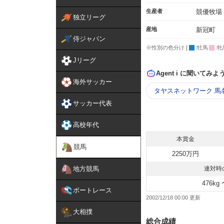
生産者
競優牧場
独立リーグ
産地
新冠町
侍ジャパン
※性別の色分け [
:牡馬
:牝
Jリーグ
Agent i に聞いてみよ
海外サッカー
タヤスネットワーク 馬
サッカー代表
高校年代
本賞金
競馬
2250万円
地方競馬
連対時
476kg 
ボートレース
2002/12/18 00:00
大相撲
総合成績