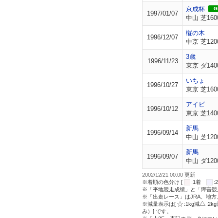
京成杯
GI
1997/01/07
中山 芝160
樅の木
1996/12/07
中京 芝120
3歳
1996/11/23
東京 ダ140
いちょ
1996/10/27
東京 芝160
アイビ
1996/10/12
東京 芝140
新馬
1996/09/14
中山 芝120
新馬
1996/09/07
中山 ダ120
2002/12/21 00:00 更新
※着順の色分け [
:1着
※「平地競走成績」と「障害競
※「出走レース」はJRA、地
※減量表示は[
:1kg減
:2k
み）] です。