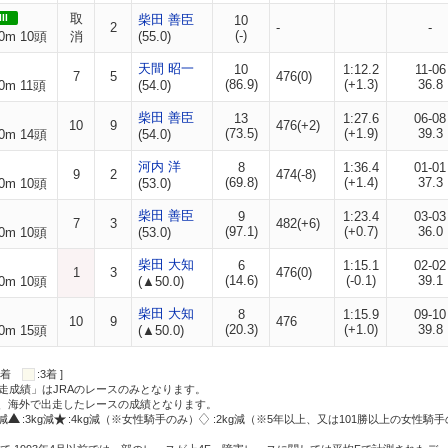
取
II
柴田 善臣
10
2
-
-
(-)
0m 10頭
消
(55.0)
天間 昭一
10
1:12.2
11-06
7
5
476(0)
(86.9)
(+1.3)
36.8
0m 11頭
(54.0)
柴田 善臣
13
1:27.6
06-08
10
9
476(+2)
(73.5)
(+1.9)
39.3
0m 14頭
(54.0)
河内 洋
8
1:36.4
01-01
9
2
474(-8)
(69.8)
(+1.4)
37.3
0m 10頭
(53.0)
柴田 善臣
9
1:23.4
03-03
7
3
482(+6)
(97.1)
(+0.7)
36.0
0m 10頭
(53.0)
柴田 大知
6
1:15.1
02-02
1
3
476(0)
(14.6)
(-0.1)
39.1
0m 10頭
(▲50.0)
柴田 大知
8
1:15.9
09-10
10
9
476
(20.3)
(+1.0)
39.8
0m 15頭
(▲50.0)
:2着
:3着 ]
走成績」はJRAのレースのみとなります。
方、海外で出走したレースの成績となります。
g減
:3kg減
:4kg減（※女性騎手のみ）
:2kg減（※5年以上、又は101勝以上の女性騎手