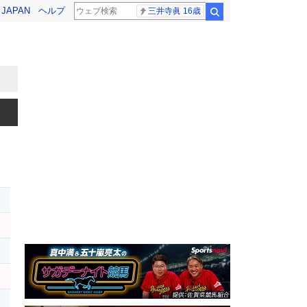
! JAPAN
ヘルプ
三井寺眞 16歳
検索
ス
ナ
ト
リ
ク