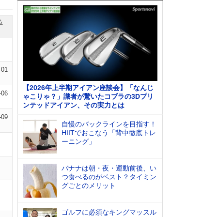
位
-01
【2026年上半期アイアン座談会】「なんじ
-06
ゃこりゃ？」識者が驚いたコブラの3Dプリ
ンテッドアイアン、その実力とは
-09
自慢のバックラインを目指す！
HIITでおこなう「背中徹底トレ
ーニング」
バナナは朝・夜・運動前後、い
つ食べるのがベスト？タイミン
グごとのメリット
ゴルフに必須なキングマッスル