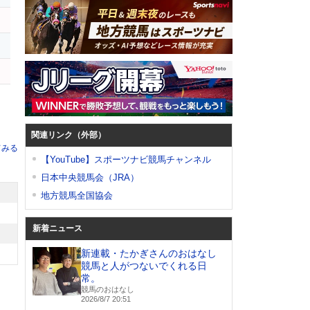
関連リンク（外部）
てみる
【YouTube】スポーツナビ競馬チャンネル
日本中央競馬会（JRA）
地方競馬全国協会
新着ニュース
新連載・たかぎさんのおはなし
競馬と人がつないでくれる日
常。
競馬のおはなし
2026/8/7 20:51