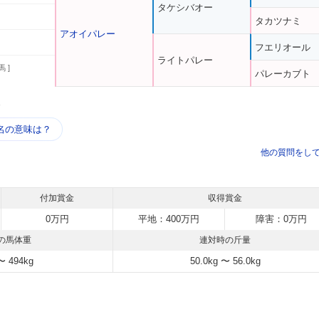
タケシバオー
タカツナミ
アオイパレー
フエリオール
ライトパレー
馬 ]
パレーカブト
う
名の意味は？
他の質問をし
付加賞金
収得賞金
0万円
平地：400万円
障害：0万円
の馬体重
連対時の斤量
〜 494kg
50.0kg 〜 56.0kg