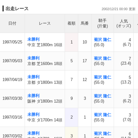
出走レース
2002/12/21 00:00
騎手
人気
日付
レース
着順
馬番
(オッズ)
(斤量)
未勝利
菊沢 隆仁
4
1997/05/25
1
10
(6.7)
中京 芝1800m 16頭
(55.0)
未勝利
菊沢 隆仁
7
1997/05/03
5
17
(23.4)
京都 芝1600m 18頭
(55.0)
未勝利
菊沢 隆仁
5
1997/04/19
7
12
(13.2)
京都 ダ1800m 13頭
(55.0)
未勝利
菊沢 隆仁
3
1997/03/30
9
3
(6.2)
阪神 ダ1800m 12頭
(55.0)
未勝利
菊沢 隆仁
3
1997/03/16
2
1
(7.0)
中京 ダ1700m 14頭
(55.0)
未勝利
菊沢 隆仁
6
1997/03/02
3
1