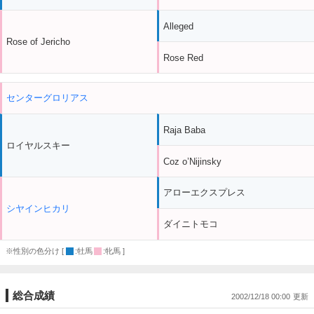
Alleged
Rose of Jericho
Rose Red
センターグロリアス
Raja Baba
ロイヤルスキー
Coz o’Nijinsky
アローエクスプレス
シヤインヒカリ
ダイニトモコ
※性別の色分け [
:牡馬
:牝馬 ]
総合成績
2002/12/18 00:00