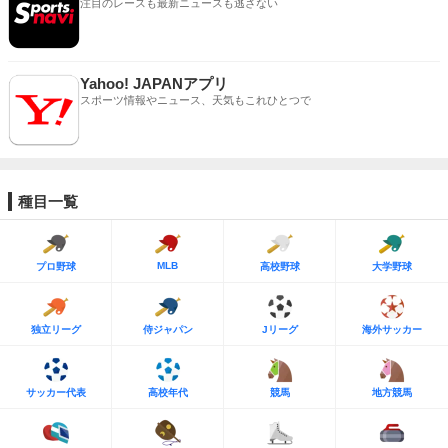
注目のレースも最新ニュースも逃さない
Yahoo! JAPANアプリ
スポーツ情報やニュース、天気もこれひとつで
種目一覧
MLB
プロ野球
高校野球
大学野球
独立リーグ
侍ジャパン
Jリーグ
海外サッカー
サッカー代表
高校年代
競馬
地方競馬