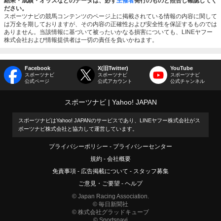
結果・成績・オッズなどのデータは、必ず
主催者
発行のものと照合し確認してく
ださい。
スポーツナビの競馬コンテンツのページ上に掲載されている情報の内容に関して
は万全を期しておりますが、その内容の正確性および安全性を保証するものでは
ありません。当該情報に基づいて被ったいかなる損害についても、LINEヤフー
株式会社および情報提供者は一切の責任を負いかねます。
Facebook
X(旧Twitter)
YouTube
スポーツナビ
スポーツナビ
スポーツナビ
公式ページ
公式アカウント
公式チャンネル
スポーツナビ
Yahoo! JAPAN
スポーツナビはYahoo! JAPANのサービスであり、LINEヤフー株式会社がス
ポーツナビ株式会社と協力して運営しています。
プライバシーポリシー
プライバシーセンター
規約
会社概要
免責事項
広告掲載について
スタッフ募集
ご意見・ご要望
ヘルプ
© Japan Racing Association.
© 毎日新聞社
© 株式会社グラッドキューブ
© Sportsnavi