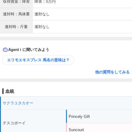
収得賞金：障害
障害：0万円
連対時：馬体重
連対なし
連対時：斤量
連対なし
Agent i に聞いてみよう
エリモエキスプレス 馬名の意味は？
他の質問をしてみる
血統
サクラユタカオー
Princely Gift
テスコボーイ
Suncourt