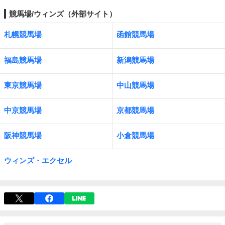
競馬場/ウィンズ（外部サイト）
札幌競馬場
函館競馬場
福島競馬場
新潟競馬場
東京競馬場
中山競馬場
中京競馬場
京都競馬場
阪神競馬場
小倉競馬場
ウィンズ・エクセル