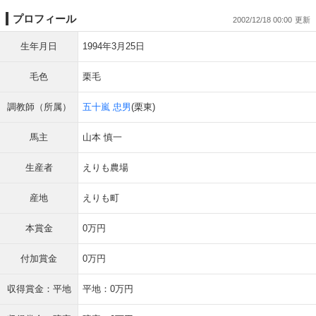
プロフィール
2002/12/18 00:00
生年月日
1994年3月25日
毛色
栗毛
調教師（所属）
五十嵐 忠男
(栗東)
馬主
山本 慎一
生産者
えりも農場
産地
えりも町
本賞金
0万円
付加賞金
0万円
収得賞金：平地
平地：0万円