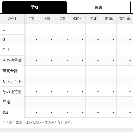
平地
障害
種別
1着
2着
3着
4着～
出走
勝率
連対率
-
-
-
-
-
-
-
GI
-
-
-
-
-
-
-
GII
-
-
-
-
-
-
-
GIII
-
-
-
-
-
-
-
その他重賞
-
-
-
-
-
-
-
重賞合計
-
-
-
-
-
-
-
リステッド
-
-
-
-
-
-
-
その他特別
-
-
-
-
-
-
-
平場
-
-
-
-
-
-
-
合計
※「総合成績」はJRAのレースのみとなります。