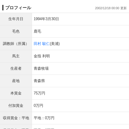
プロフィール
2002/12/18 00:00
生年月日
1994年3月30日
毛色
鹿毛
調教師（所属）
田村 駿仁
(美浦)
馬主
金指 利明
生産者
青森牧場
産地
青森県
本賞金
75万円
付加賞金
0万円
収得賞金：平地
平地：0万円