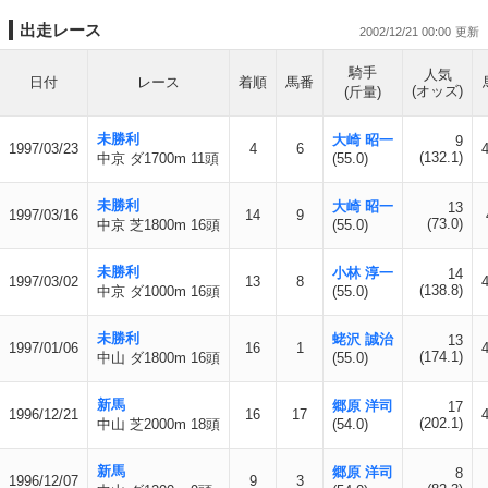
出走レース
2002/12/21 00:00
騎手
人気
日付
レース
着順
馬番
(オッズ)
(斤量)
未勝利
大崎 昭一
9
1997/03/23
4
6
4
(132.1)
中京 ダ1700m 11頭
(55.0)
未勝利
大崎 昭一
13
1997/03/16
14
9
(73.0)
中京 芝1800m 16頭
(55.0)
未勝利
小林 淳一
14
1997/03/02
13
8
4
(138.8)
中京 ダ1000m 16頭
(55.0)
未勝利
蛯沢 誠治
13
1997/01/06
16
1
4
(174.1)
中山 ダ1800m 16頭
(55.0)
新馬
郷原 洋司
17
1996/12/21
16
17
4
(202.1)
中山 芝2000m 18頭
(54.0)
新馬
郷原 洋司
8
1996/12/07
9
3