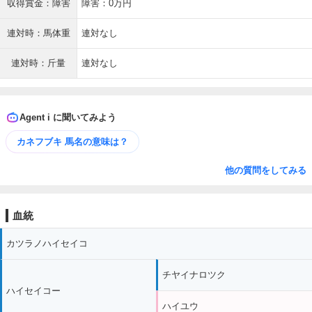
収得賞金：障害
障害：0万円
連対時：馬体重
連対なし
連対時：斤量
連対なし
Agent i に聞いてみよう
カネフブキ 馬名の意味は？
他の質問をしてみる
血統
カツラノハイセイコ
チヤイナロツク
ハイセイコー
ハイユウ