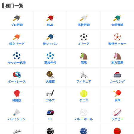
種目一覧
MLB
プロ野球
高校野球
大学野球
独立リーグ
侍ジャパン
Jリーグ
海外サッカー
サッカー代表
高校年代
競馬
地方競馬
ボートレース
大相撲
フィギュア
カーリング
格闘技
ゴルフ
テニス
卓球
F1
バドミントン
バレーボール
ラグビー