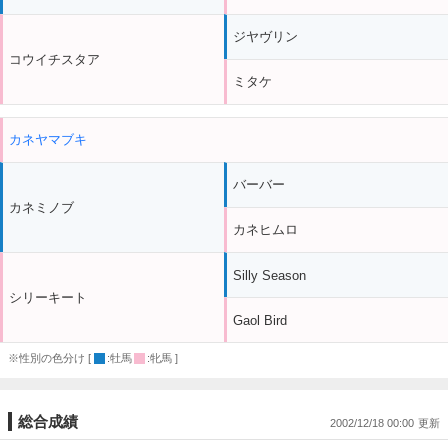
ジヤヴリン
コウイチスタア
ミタケ
カネヤマブキ
バーバー
カネミノブ
カネヒムロ
Silly Season
シリーキート
Gaol Bird
※性別の色分け [
:牡馬
:牝馬 ]
総合成績
2002/12/18 00:00