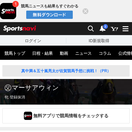
競馬ニュースも結果もすぐわかる
閉じる
スポーツナビ
検索
通知
i
ログイン
ID新規取得
競馬トップ
日程・結果
動画
ニュース
コラム
公式情
真中満＆五十嵐亮太が佐賀競馬予想に挑戦！（PR）
マーサアウィン
牝 登録抹消
無料アプリで競馬情報をチェックする