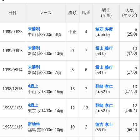
騎手
人気
日付
レース
着順
馬番
(オッズ)
(斤量)
未勝利
穂苅 寿彦
6
1999/09/25
中止
4
(25.0)
中山 障2700m 8頭
(▲55.0)
未勝利
横山 義行
10
1999/09/05
9
7
(47.0)
新潟 障2800m 13頭
(58.0)
未勝利
横山 義行
5
1999/08/14
5
6
(17.0)
新潟 障2800m 7頭
(58.0)
4歳上
野崎 孝仁
13
1998/12/13
15
7
(177.8)
中山 ダ1800m 15頭
(▲52.0)
4歳上
野崎 孝仁
12
1998/11/28
12
13
(149.4)
東京 ダ1400m 14頭
(▲52.0)
野地特
徳吉 孝士
10
1998/11/15
10
2
(64.9)
福島 芝2000m 10頭
(55.0)