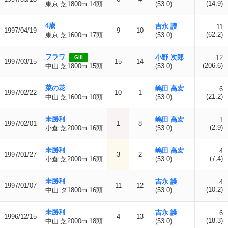
(14.9)
東京 芝1800m 14頭
(53.0)
4歳
吉永 護
11
1997/04/19
9
10
(62.2)
東京 芝1600m 17頭
(53.0)
フラワ
小野 次郎
12
GIII
1997/03/15
15
14
(206.6)
中山 芝1800m 15頭
(53.0)
菜の花
嶋田 高宏
6
1997/02/22
10
1
(21.2)
中山 芝1600m 10頭
(53.0)
未勝利
嶋田 高宏
1
1997/02/01
1
8
(2.9)
小倉 芝2000m 16頭
(53.0)
未勝利
嶋田 高宏
4
1997/01/27
3
2
(7.4)
小倉 芝2000m 16頭
(53.0)
未勝利
吉永 護
4
1997/01/07
11
12
(10.2)
中山 ダ1800m 16頭
(53.0)
未勝利
吉永 護
6
1996/12/15
4
13
(18.3)
中山 芝2000m 18頭
(53.0)