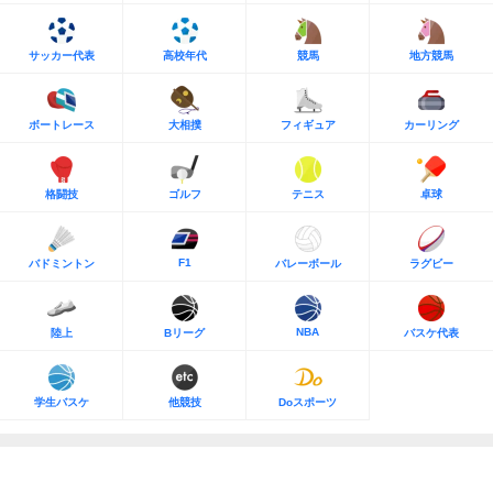
サッカー代表
高校年代
競馬
地方競馬
ボートレース
大相撲
フィギュア
カーリング
格闘技
ゴルフ
テニス
卓球
F1
バドミントン
バレーボール
ラグビー
NBA
陸上
Bリーグ
バスケ代表
学生バスケ
他競技
Doスポーツ