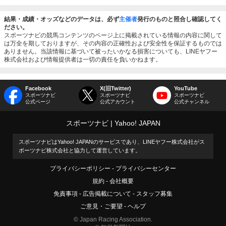
結果・成績・オッズなどのデータは、必ず
主催者
発行のものと照合し確認してく
ださい。
スポーツナビの競馬コンテンツのページ上に掲載されている情報の内容に関して
は万全を期しておりますが、その内容の正確性および安全性を保証するものでは
ありません。当該情報に基づいて被ったいかなる損害についても、LINEヤフー
株式会社および情報提供者は一切の責任を負いかねます。
Facebook
X(旧Twitter)
YouTube
スポーツナビ
スポーツナビ
スポーツナビ
公式ページ
公式アカウント
公式チャンネル
スポーツナビ
Yahoo! JAPAN
スポーツナビはYahoo! JAPANのサービスであり、LINEヤフー株式会社がス
ポーツナビ株式会社と協力して運営しています。
プライバシーポリシー
プライバシーセンター
規約
会社概要
免責事項
広告掲載について
スタッフ募集
ご意見・ご要望
ヘルプ
© Japan Racing Association.