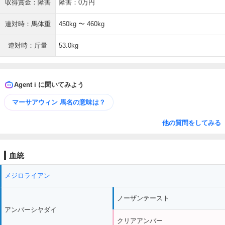
収得賞金：障害
障害：0万円
連対時：馬体重
450kg 〜 460kg
連対時：斤量
53.0kg
Agent i に聞いてみよう
マーサアウィン 馬名の意味は？
他の質問をしてみる
血統
メジロライアン
ノーザンテースト
アンバーシヤダイ
クリアアンバー