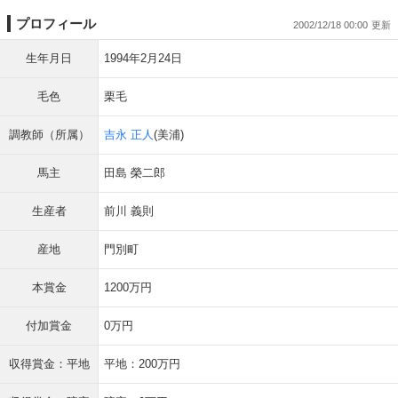
プロフィール
2002/12/18 00:00
生年月日
1994年2月24日
毛色
栗毛
調教師（所属）
吉永 正人
(美浦)
馬主
田島 榮二郎
生産者
前川 義則
産地
門別町
本賞金
1200万円
付加賞金
0万円
収得賞金：平地
平地：200万円