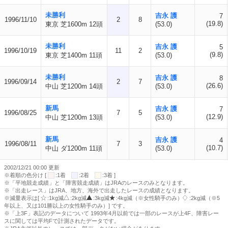
未勝利
吉永 護
7
1996/11/10
2
8
(19.8)
東京 芝1600m 12頭
(53.0)
未勝利
吉永 護
5
1996/10/19
11
2
(9.8)
東京 芝1400m 11頭
(53.0)
未勝利
吉永 護
8
1996/09/14
2
7
(26.6)
中山 芝1200m 14頭
(53.0)
新馬
吉永 護
7
1996/08/25
7
5
(12.9)
中山 芝1200m 13頭
(53.0)
新馬
吉永 護
4
1996/08/11
7
3
(10.7)
中山 ダ1200m 11頭
(53.0)
2002/12/21 00:00 更新
※着順の色分け [
:1着
:2着
:3着 ]
※「平地競走成績」と「障害競走成績」はJRAのレースのみとなります。
※「出走レース」はJRA、地方、海外で出走したレースの成績となります。
※減量表示は[
:1kg減
:2kg減
:3kg減
:4kg減（※女性騎手のみ）
:2kg減（※5
年以上、又は101勝以上の女性騎手のみ）] です。
※「上3F」表記のデータについて 1993年4月以前では一部のレースが上4F、障害レー
スに関しては平均Fで計測されたデータです。