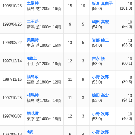
土湯特
板倉 真由子
16
1998/10/25
15
16
(161.3)
福島 芝1200m 16頭
(55.0)
二王岳
嶋田 高宏
10
1998/04/25
9
5
(56.0)
新潟 芝1600m 14頭
(54.0)
美濃特
岩部 純二
13
1998/03/22
13
5
(63.3)
中京 芝1800m 16頭
(54.0)
4歳上
吉永 護
10
1997/12/14
12
3
(60.1)
中山 ダ1200m 16頭
(53.0)
福島放
小野 次郎
8
1997/11/16
11
9
(39.6)
福島 芝1800m 12頭
(53.0)
相馬特
嶋田 高宏
13
1997/10/25
11
3
(94.1)
福島 芝1700m 14頭
(53.0)
桐花賞
小野 次郎
10
1997/06/07
12
3
(40.0)
東京 芝1400m 18頭
(53.0)
4歳
小野 次郎
5
1997/05/18
6
4