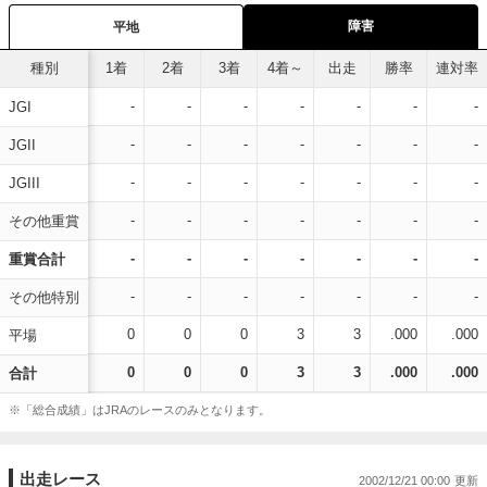
障害
平地
種別
1着
2着
3着
4着～
出走
勝率
連対率
-
-
-
-
-
-
-
JGI
-
-
-
-
-
-
-
JGII
-
-
-
-
-
-
-
JGIII
-
-
-
-
-
-
-
その他重賞
-
-
-
-
-
-
-
重賞合計
-
-
-
-
-
-
-
その他特別
0
0
0
3
3
.000
.000
平場
0
0
0
3
3
.000
.000
合計
※「総合成績」はJRAのレースのみとなります。
出走レース
2002/12/21 00:00