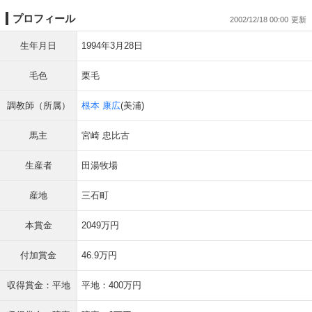
プロフィール
2002/12/18 00:00
生年月日
1994年3月28日
毛色
栗毛
調教師（所属）
根本 康広
(美浦)
馬主
宮崎 忠比古
生産者
田湯牧場
産地
三石町
本賞金
2049万円
付加賞金
46.9万円
収得賞金：平地
平地：400万円