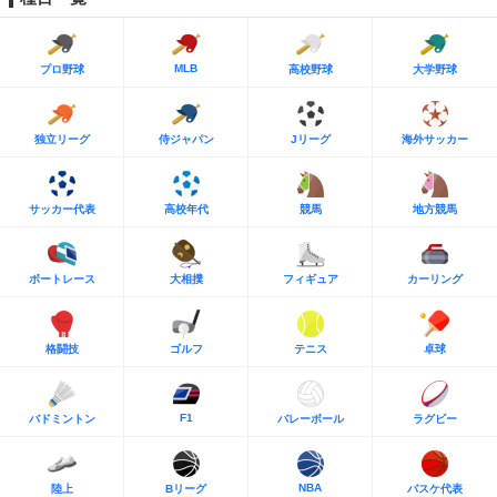
MLB
プロ野球
高校野球
大学野球
独立リーグ
侍ジャパン
Jリーグ
海外サッカー
サッカー代表
高校年代
競馬
地方競馬
ボートレース
大相撲
フィギュア
カーリング
格闘技
ゴルフ
テニス
卓球
F1
バドミントン
バレーボール
ラグビー
NBA
陸上
Bリーグ
バスケ代表