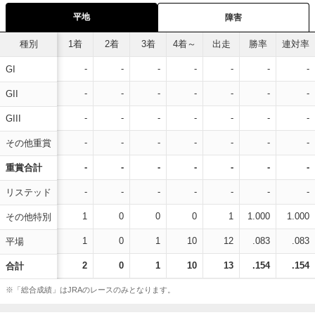
平地
障害
種別
1着
2着
3着
4着～
出走
勝率
連対率
-
-
-
-
-
-
-
GI
-
-
-
-
-
-
-
GII
-
-
-
-
-
-
-
GIII
-
-
-
-
-
-
-
その他重賞
-
-
-
-
-
-
-
重賞合計
-
-
-
-
-
-
-
リステッド
1
0
0
0
1
1.000
1.000
その他特別
1
0
1
10
12
.083
.083
平場
2
0
1
10
13
.154
.154
合計
※「総合成績」はJRAのレースのみとなります。