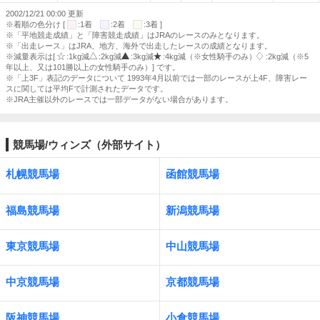
2002/12/21 00:00 更新
※着順の色分け [
:1着
:2着
:3着 ]
※「平地競走成績」と「障害競走成績」はJRAのレースのみとなります。
※「出走レース」はJRA、地方、海外で出走したレースの成績となります。
※減量表示は[
:1kg減
:2kg減
:3kg減
:4kg減（※女性騎手のみ）
:2kg減（※5
年以上、又は101勝以上の女性騎手のみ）] です。
※「上3F」表記のデータについて 1993年4月以前では一部のレースが上4F、障害レー
スに関しては平均Fで計測されたデータです。
※JRA主催以外のレースでは一部データがない場合があります。
競馬場/ウィンズ（外部サイト）
札幌競馬場
函館競馬場
福島競馬場
新潟競馬場
東京競馬場
中山競馬場
中京競馬場
京都競馬場
阪神競馬場
小倉競馬場