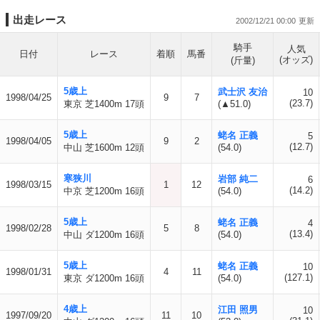
出走レース
2002/12/21 00:00
騎手
人気
日付
レース
着順
馬番
(オッズ)
(斤量)
5歳上
武士沢 友治
10
1998/04/25
9
7
(23.7)
東京 芝1400m 17頭
(▲51.0)
5歳上
蛯名 正義
5
1998/04/05
9
2
(12.7)
中山 芝1600m 12頭
(54.0)
寒狭川
岩部 純二
6
1998/03/15
1
12
(14.2)
中京 芝1200m 16頭
(54.0)
5歳上
蛯名 正義
4
1998/02/28
5
8
(13.4)
中山 ダ1200m 16頭
(54.0)
5歳上
蛯名 正義
10
1998/01/31
4
11
(127.1)
東京 ダ1200m 16頭
(54.0)
4歳上
江田 照男
10
1997/09/20
11
10