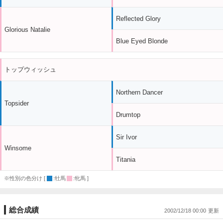
Reflected Glory
Glorious Natalie
Blue Eyed Blonde
トップウィッシュ
Northern Dancer
Topsider
Drumtop
Sir Ivor
Winsome
Titania
※性別の色分け [
:牡馬
:牝馬 ]
総合成績
2002/12/18 00:00