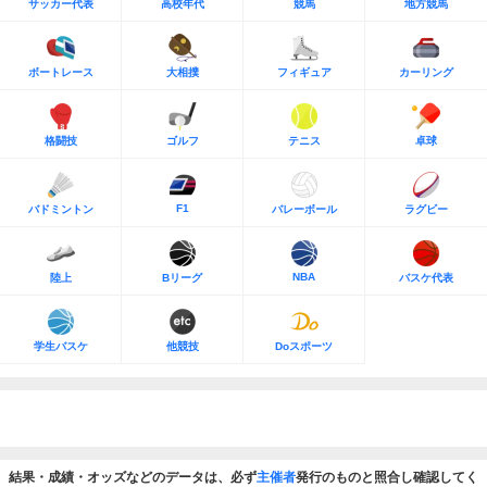
サッカー代表
高校年代
競馬
地方競馬
ボートレース
大相撲
フィギュア
カーリング
格闘技
ゴルフ
テニス
卓球
F1
バドミントン
バレーボール
ラグビー
NBA
陸上
Bリーグ
バスケ代表
学生バスケ
他競技
Doスポーツ
結果・成績・オッズなどのデータは、必ず
主催者
発行のものと照合し確認してく