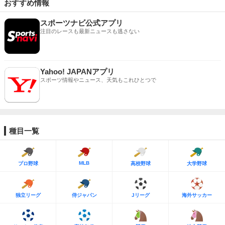
おすすめ情報
スポーツナビ公式アプリ
注目のレースも最新ニュースも逃さない
Yahoo! JAPANアプリ
スポーツ情報やニュース、天気もこれひとつで
種目一覧
MLB
プロ野球
高校野球
大学野球
独立リーグ
侍ジャパン
Jリーグ
海外サッカー