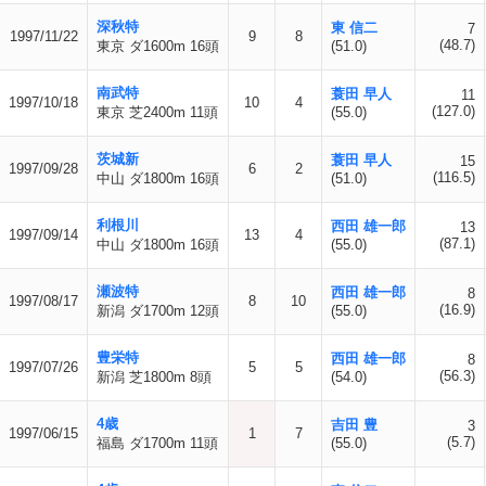
深秋特
東 信二
7
1997/11/22
9
8
(48.7)
東京 ダ1600m 16頭
(51.0)
南武特
蓑田 早人
11
1997/10/18
10
4
(127.0)
東京 芝2400m 11頭
(55.0)
茨城新
蓑田 早人
15
1997/09/28
6
2
(116.5)
中山 ダ1800m 16頭
(51.0)
利根川
西田 雄一郎
13
1997/09/14
13
4
(87.1)
中山 ダ1800m 16頭
(55.0)
瀬波特
西田 雄一郎
8
1997/08/17
8
10
(16.9)
新潟 ダ1700m 12頭
(55.0)
豊栄特
西田 雄一郎
8
1997/07/26
5
5
(56.3)
新潟 芝1800m 8頭
(54.0)
4歳
吉田 豊
3
1997/06/15
1
7
(5.7)
福島 ダ1700m 11頭
(55.0)