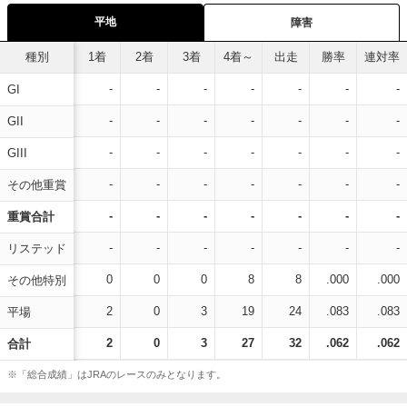
平地
障害
種別
1着
2着
3着
4着～
出走
勝率
連対率
-
-
-
-
-
-
-
GI
-
-
-
-
-
-
-
GII
-
-
-
-
-
-
-
GIII
-
-
-
-
-
-
-
その他重賞
-
-
-
-
-
-
-
重賞合計
-
-
-
-
-
-
-
リステッド
0
0
0
8
8
.000
.000
その他特別
2
0
3
19
24
.083
.083
平場
2
0
3
27
32
.062
.062
合計
※「総合成績」はJRAのレースのみとなります。