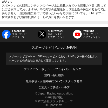
ださい。
スポーツナビの競馬コンテンツのページ上に掲載されている情報の内容に関して
は万全を期しておりますが、その内容の正確性および安全性を保証するものでは
ありません。当該情報に基づいて被ったいかなる損害についても、LINEヤフー
株式会社および情報提供者は一切の責任を負いかねます。
Facebook
X(旧Twitter)
YouTube
スポーツナビ
スポーツナビ
スポーツナビ
公式ページ
公式アカウント
公式チャンネル
スポーツナビ
Yahoo! JAPAN
スポーツナビはYahoo! JAPANのサービスであり、LINEヤフー株式会社がス
ポーツナビ株式会社と協力して運営しています。
プライバシーポリシー
プライバシーセンター
規約
会社概要
免責事項
広告掲載について
スタッフ募集
ご意見・ご要望
ヘルプ
© Japan Racing Association.
© 毎日新聞社
© 株式会社グラッドキューブ
© Sportsnavi