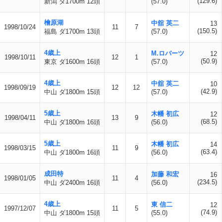
(129.6)
新潟 ダ1700m 12頭
(57.0)
檜原湖
中舘 英二
13
1998/10/24
11
7
(150.5)
福島 ダ1700m 13頭
(57.0)
4歳上
M.ロバーツ
12
1998/10/11
12
1
(50.9)
東京 ダ1600m 16頭
(57.0)
4歳上
中舘 英二
10
1998/09/19
12
12
(42.9)
中山 ダ1800m 15頭
(57.0)
5歳上
木幡 初広
12
1998/04/11
13
9
(68.5)
中山 ダ1800m 16頭
(56.0)
5歳上
木幡 初広
14
1998/03/15
11
9
(63.4)
中山 ダ1800m 16頭
(56.0)
成田特
加藤 和宏
16
1998/01/05
11
4
(234.5)
中山 ダ2400m 16頭
(56.0)
4歳上
東 信二
12
1997/12/07
11
5
(74.9)
中山 ダ1800m 15頭
(55.0)