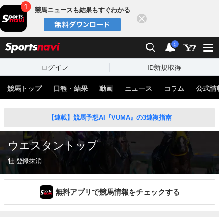
競馬ニュースも結果もすぐわかる
閉じる
スポーツナビ
検索
通知
i
ログイン
ID新規取得
競馬トップ
日程・結果
動画
ニュース
コラム
公式情
【連載】競馬予想AI『VUMA』の3連複指南
ウエスタントップ
牡 登録抹消
無料アプリで競馬情報をチェックする