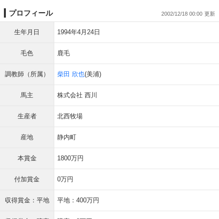
プロフィール
2002/12/18 00:00
生年月日
1994年4月24日
毛色
鹿毛
調教師（所属）
柴田 欣也
(美浦)
馬主
株式会社 西川
生産者
北西牧場
産地
静内町
本賞金
1800万円
付加賞金
0万円
収得賞金：平地
平地：400万円