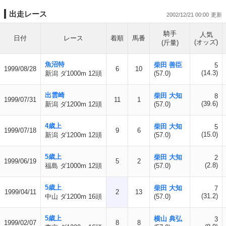
出走レース
2002/12/21 00:00
騎手
人気
日付
レース
着順
馬番
(オッズ)
(斤量)
魚沼特
柴田 善臣
5
1999/08/28
6
10
(14.3)
新潟 ダ1000m 12頭
(57.0)
出雲崎
柴田 大知
8
1999/07/31
11
1
(39.6)
新潟 ダ1200m 12頭
(57.0)
4歳上
柴田 大知
5
1999/07/18
9
6
(15.0)
新潟 ダ1200m 12頭
(57.0)
5歳上
柴田 大知
2
1999/06/19
5
2
(2.8)
福島 ダ1000m 12頭
(57.0)
5歳上
柴田 大知
7
1999/04/11
2
13
(31.2)
中山 ダ1200m 16頭
(57.0)
5歳上
横山 典弘
3
1999/02/07
8
8