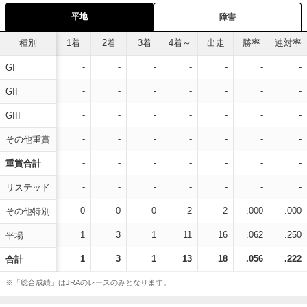
平地
障害
種別
1着
2着
3着
4着～
出走
勝率
連対率
-
-
-
-
-
-
-
GI
-
-
-
-
-
-
-
GII
-
-
-
-
-
-
-
GIII
-
-
-
-
-
-
-
その他重賞
-
-
-
-
-
-
-
重賞合計
-
-
-
-
-
-
-
リステッド
0
0
0
2
2
.000
.000
その他特別
1
3
1
11
16
.062
.250
平場
1
3
1
13
18
.056
.222
合計
※「総合成績」はJRAのレースのみとなります。