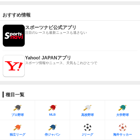
おすすめ情報
スポーツナビ公式アプリ
注目のレースも最新ニュースも逃さない
Yahoo! JAPANアプリ
スポーツ情報やニュース、天気もこれひとつで
種目一覧
MLB
プロ野球
高校野球
大学野球
独立リーグ
侍ジャパン
Jリーグ
海外サッカー