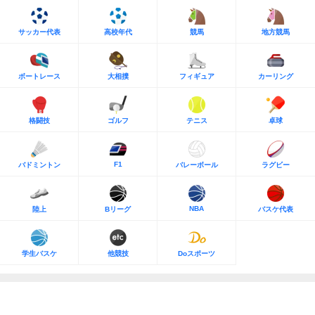
サッカー代表
高校年代
競馬
地方競馬
ボートレース
大相撲
フィギュア
カーリング
格闘技
ゴルフ
テニス
卓球
F1
バドミントン
バレーボール
ラグビー
NBA
陸上
Bリーグ
バスケ代表
学生バスケ
他競技
Doスポーツ