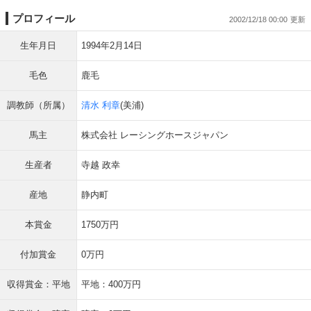
プロフィール
2002/12/18 00:00
生年月日
1994年2月14日
毛色
鹿毛
調教師（所属）
清水 利章
(美浦)
馬主
株式会社 レーシングホースジャパン
生産者
寺越 政幸
産地
静内町
本賞金
1750万円
付加賞金
0万円
収得賞金：平地
平地：400万円