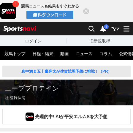
競馬ニュースも結果もすぐわかる
閉じる
スポーツナビ
検索
通知
i
ログイン
ID新規取得
競馬トップ
日程・結果
動画
ニュース
コラム
公式情
真中満＆五十嵐亮太が佐賀競馬予想に挑戦！（PR）
エーブプロテイン
牡 登録抹消
先週的中! AIが平安エルムSを大予想