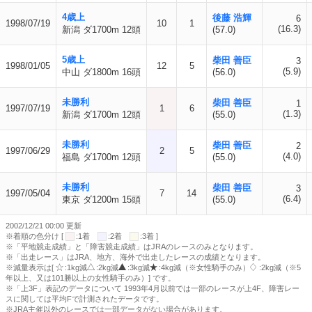
4歳上
後藤 浩輝
6
1998/07/19
10
1
(16.3)
新潟 ダ1700m 12頭
(57.0)
5歳上
柴田 善臣
3
1998/01/05
12
5
(5.9)
中山 ダ1800m 16頭
(56.0)
未勝利
柴田 善臣
1
1997/07/19
1
6
(1.3)
新潟 ダ1700m 12頭
(55.0)
未勝利
柴田 善臣
2
1997/06/29
2
5
(4.0)
福島 ダ1700m 12頭
(55.0)
未勝利
柴田 善臣
3
1997/05/04
7
14
(6.4)
東京 ダ1200m 15頭
(55.0)
2002/12/21 00:00 更新
※着順の色分け [
:1着
:2着
:3着 ]
※「平地競走成績」と「障害競走成績」はJRAのレースのみとなります。
※「出走レース」はJRA、地方、海外で出走したレースの成績となります。
※減量表示は[
:1kg減
:2kg減
:3kg減
:4kg減（※女性騎手のみ）
:2kg減（※5
年以上、又は101勝以上の女性騎手のみ）] です。
※「上3F」表記のデータについて 1993年4月以前では一部のレースが上4F、障害レー
スに関しては平均Fで計測されたデータです。
※JRA主催以外のレースでは一部データがない場合があります。