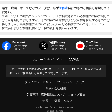
結果・成績・オッズなどのデータは、必ず
主催者
発行のものと照合し確認してく
ださい。
スポーツナビの競馬コンテンツのページ上に掲載されている情報の内容に関して
は万全を期しておりますが、その内容の正確性および安全性を保証するものでは
ありません。当該情報に基づいて被ったいかなる損害についても、LINEヤフー
株式会社および情報提供者は一切の責任を負いかねます。
Facebook
X(旧Twitter)
YouTube
スポーツナビ
スポーツナビ
スポーツナビ
公式ページ
公式アカウント
公式チャンネル
スポーツナビ
Yahoo! JAPAN
スポーツナビはYahoo! JAPANのサービスであり、LINEヤフー株式会社がス
ポーツナビ株式会社と協力して運営しています。
プライバシーポリシー
プライバシーセンター
規約
会社概要
免責事項
広告掲載について
スタッフ募集
ご意見・ご要望
ヘルプ
© Japan Racing Association.
© 毎日新聞社