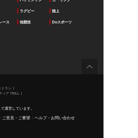
バドミントン
カーリング
ラグビー
陸上
レース
他競技
Doスポーツ
ストラン
ィア TRILL
力して運営しています。
-
ご意見・ご要望
-
ヘルプ・お問い合わせ