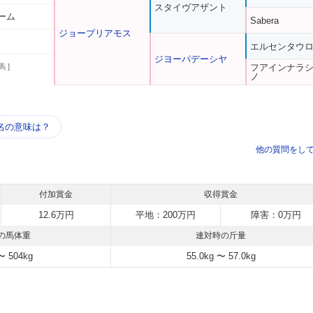
スタイヴアザント
ーム
Sabera
ジョープリアモス
エルセンタウ
ジヨーパデーシヤ
馬 ]
フアインナラ
ノ
う
名の意味は？
他の質問をし
付加賞金
収得賞金
12.6万円
平地：200万円
障害：0万円
の馬体重
連対時の斤量
〜 504kg
55.0kg 〜 57.0kg