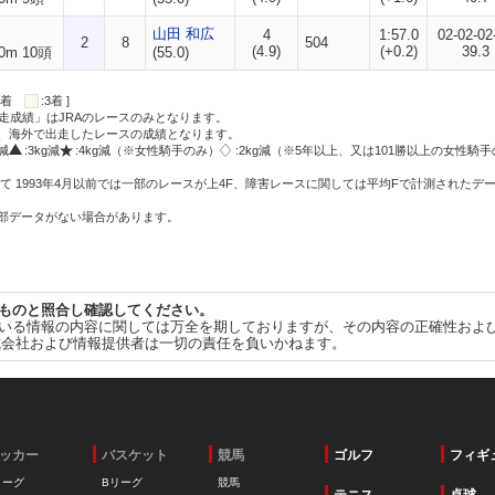
山田 和広
4
1:57.0
02-02-02
2
8
504
(4.9)
(+0.2)
39.3
0m 10頭
(55.0)
:2着
:3着 ]
走成績」はJRAのレースのみとなります。
方、海外で出走したレースの成績となります。
g減
:3kg減
:4kg減（※女性騎手のみ）
:2kg減（※5年以上、又は101勝以上の女性騎手
て 1993年4月以前では一部のレースが上4F、障害レースに関しては平均Fで計測されたデ
一部データがない場合があります。
ものと照合し確認してください。
いる情報の内容に関しては万全を期しておりますが、その内容の正確性およ
式会社および情報提供者は一切の責任を負いかねます。
ッカー
バスケット
競馬
ゴルフ
フィギ
リーグ
Bリーグ
競馬