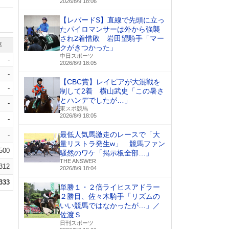
2026/8/9 18:06
【レパードS】直線で先頭に立っ
たパイロマンサーは外から強襲
され2着惜敗 岩田望騎手「マー
率
クがきつかった」
中日スポーツ
-
2026/8/9 18:05
-
【CBC賞】レイピアが大混戦を
-
制して2着 横山武史「この暑さ
とハンデでしたが…」
-
東スポ競馬
2026/8/9 18:05
-
最低人気馬激走のレースで「大
-
量リストラ発生w」 競馬ファン
.500
騒然のワケ「掲示板全部…」
THE ANSWER
.312
2026/8/9 18:04
.333
単勝１・２倍ライヒスアドラー
２勝目、佐々木騎手「リズムの
いい競馬ではなかったが…」／
佐渡Ｓ
日刊スポーツ