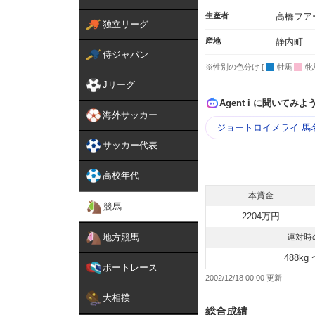
生産者
高橋フア
独立リーグ
産地
静内町
侍ジャパン
※性別の色分け [
:牡馬
:牝
Jリーグ
Agent i に聞いてみよ
海外サッカー
ジョートロイメライ 馬
サッカー代表
高校年代
本賞金
競馬
2204万円
地方競馬
連対時
488kg 
ボートレース
2002/12/18 00:00
大相撲
総合成績