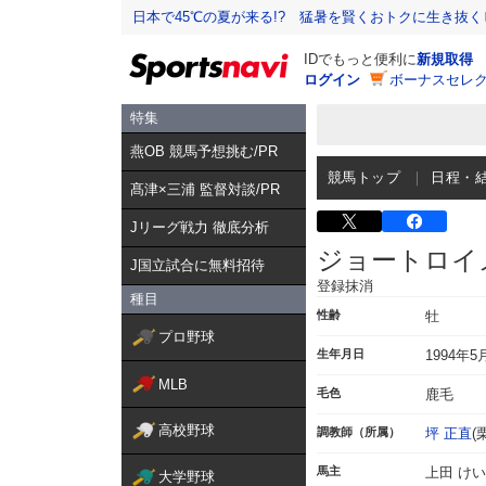
日本で45℃の夏が来る!? 猛暑を賢くおトクに生き抜く
IDでもっと便利に
新規取得
ログイン
ボーナスセレク
特集
燕OB 競馬予想挑む/PR
競馬トップ
日程・
髙津×三浦 監督対談/PR
Jリーグ戦力 徹底分析
ジョートロイ
J国立試合に無料招待
登録抹消
種目
性齢
牡
プロ野球
生年月日
1994年5
MLB
毛色
鹿毛
高校野球
調教師（所属）
坪 正直
(
馬主
上田 け
大学野球