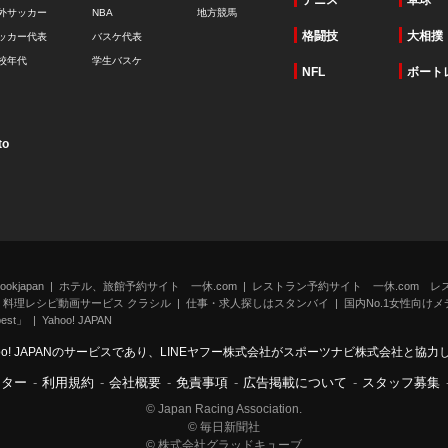
テニス
卓球
外サッカー
NBA
地方競馬
格闘技
大相撲
ッカー代表
バスケ代表
校年代
学生バスケ
NFL
ボート
to
kjapan
ホテル、旅館予約サイト 一休.com
レストラン予約サイト 一休.com レ
料理レシピ動画サービス クラシル
仕事・求人探しはスタンバイ
国内No.1女性向けメデ
st」
Yahoo! JAPAN
oo! JAPANのサービスであり、LINEヤフー株式会社がスポーツナビ株式会社と協
ンター
-
利用規約
-
会社概要
-
免責事項
-
広告掲載について
-
スタッフ募集
© Japan Racing Association.
© 毎日新聞社
© 株式会社グラッドキューブ