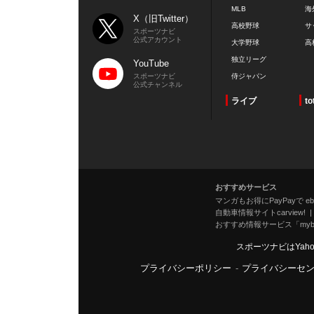
MLB
海
X（旧Twitter）
高校野球
サ
スポーツナビ
公式アカウント
大学野球
高
独立リーグ
YouTube
スポーツナビ
侍ジャパン
公式チャンネル
ライブ
to
おすすめサービス
マンガもお得にPayPayで eboo
自動車情報サイトcarview!
おすすめ情報サービス「mybe
スポーツナビはYah
プライバシーポリシー
-
プライバシーセ