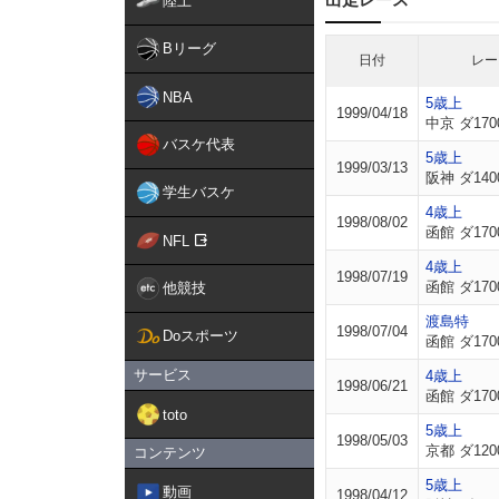
陸上
Bリーグ
日付
レー
NBA
5歳上
1999/04/18
中京 ダ170
バスケ代表
5歳上
1999/03/13
阪神 ダ140
学生バスケ
4歳上
1998/08/02
函館 ダ170
NFL
4歳上
1998/07/19
函館 ダ170
他競技
渡島特
1998/07/04
Doスポーツ
函館 ダ170
サービス
4歳上
1998/06/21
函館 ダ170
toto
5歳上
1998/05/03
京都 ダ120
コンテンツ
5歳上
動画
1998/04/12