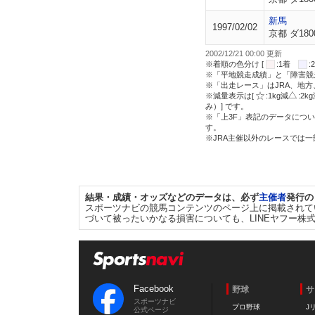
新馬
1997/02/02
京都 ダ180
2002/12/21 00:00 更新
※着順の色分け [
:1着
※「平地競走成績」と「障害競
※「出走レース」はJRA、地
※減量表示は[
:1kg減
:2k
み）] です。
※「上3F」表記のデータについ
す。
※JRA主催以外のレースでは
結果・成績・オッズなどのデータは、必ず
主催者
発行の
スポーツナビの競馬コンテンツのページ上に掲載されて
づいて被ったいかなる損害についても、LINEヤフー株
Facebook
野球
サ
スポーツナビ
プロ野球
J
公式ページ