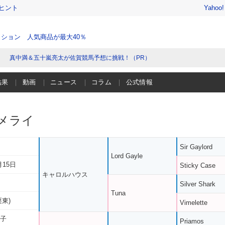
ヒント
Yahoo
ション 人気商品が最大40％
真中満＆五十嵐亮太が佐賀競馬予想に挑戦！（PR）
結果
動画
ニュース
コラム
公式情報
メライ
Sir Gaylord
Lord Gayle
月15日
Sticky Case
キャロルハウス
Silver Shark
Tuna
栗東)
Vimelette
い子
Priamos