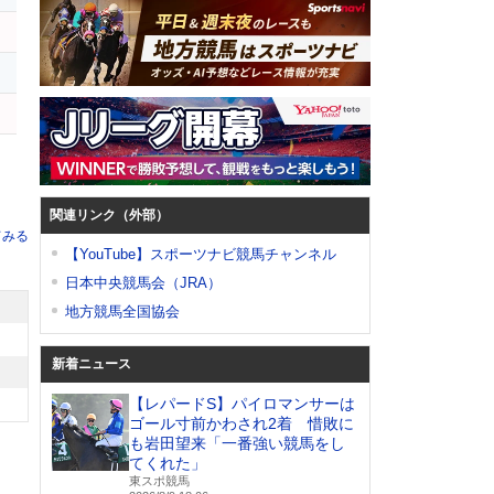
ロ
シ
関連リンク（外部）
てみる
【YouTube】スポーツナビ競馬チャンネル
日本中央競馬会（JRA）
地方競馬全国協会
新着ニュース
【レパードS】パイロマンサーは
ゴール寸前かわされ2着 惜敗に
も岩田望来「一番強い競馬をし
てくれた」
東スポ競馬