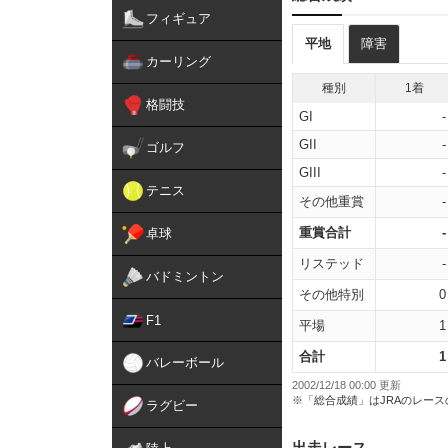
フィギュア
平地
障害
カーリング
種別
1着
格闘技
GI
-
GII
-
ゴルフ
GIII
-
テニス
その他重賞
-
重賞合計
-
卓球
リステッド
-
バドミントン
その他特別
0
F1
平場
1
合計
1
バレーボール
2002/12/18 00:00 更新
※「総合成績」はJRAのレー
ラグビー
出走レース