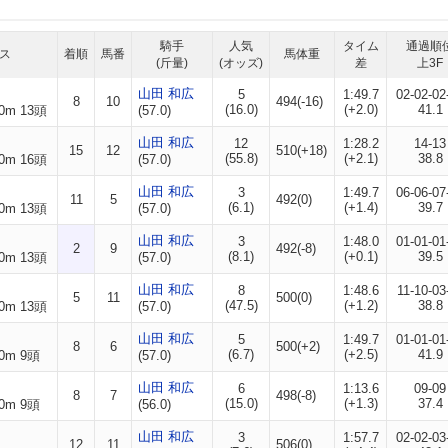
騎手
人気
タイム
通過順
ス
着順
馬番
馬体重
(斤量)
(オッズ)
差
上3F
山田 和広
5
1:49.7
02-02-02
8
10
494(-16)
(16.0)
(+2.0)
41.1
0m 13頭
(57.0)
山田 和広
12
1:28.2
14-13
15
12
510(+18)
(55.8)
(+2.1)
38.8
0m 16頭
(57.0)
山田 和広
3
1:49.7
06-06-07
11
5
492(0)
(6.1)
(+1.4)
39.7
0m 13頭
(57.0)
山田 和広
3
1:48.0
01-01-01
2
9
492(-8)
(8.1)
(+0.1)
39.5
0m 13頭
(57.0)
山田 和広
8
1:48.6
11-10-03
5
11
500(0)
(47.5)
(+1.2)
38.8
0m 13頭
(57.0)
山田 和広
5
1:49.7
01-01-01
8
6
500(+2)
(6.7)
(+2.5)
41.9
0m 9頭
(57.0)
山田 和広
6
1:13.6
09-09
8
7
498(-8)
(15.0)
(+1.3)
37.4
0m 9頭
(56.0)
山田 和広
3
1:57.7
02-02-03
12
11
506(0)