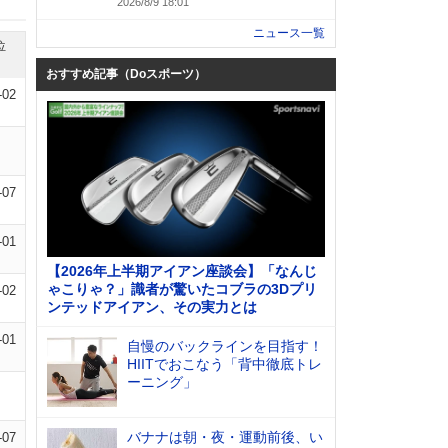
2026/8/9 18:01
ニュース一覧
位
おすすめ記事（Doスポーツ）
-02
-07
-01
【2026年上半期アイアン座談会】「なんじ
ゃこりゃ？」識者が驚いたコブラの3Dプリ
-02
ンテッドアイアン、その実力とは
-01
自慢のバックラインを目指す！
HIITでおこなう「背中徹底トレ
ーニング」
バナナは朝・夜・運動前後、い
-07