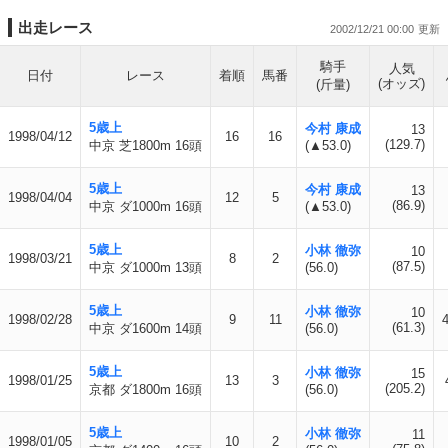
出走レース
2002/12/21 00:00
騎手
人気
日付
レース
着順
馬番
(オッズ)
(斤量)
5歳上
今村 康成
13
1998/04/12
16
16
(129.7)
中京 芝1800m 16頭
(▲53.0)
5歳上
今村 康成
13
1998/04/04
12
5
(86.9)
中京 ダ1000m 16頭
(▲53.0)
5歳上
小林 徹弥
10
1998/03/21
8
2
(87.5)
中京 ダ1000m 13頭
(56.0)
5歳上
小林 徹弥
10
1998/02/28
9
11
4
(61.3)
中京 ダ1600m 14頭
(56.0)
5歳上
小林 徹弥
15
1998/01/25
13
3
(205.2)
京都 ダ1800m 16頭
(56.0)
5歳上
小林 徹弥
11
1998/01/05
10
2