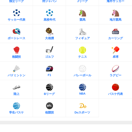
独立リーグ
侍ジャパン
Jリーグ
海外サッカー
サッカー代表
高校年代
競馬
地方競馬
ボートレース
大相撲
フィギュア
カーリング
格闘技
ゴルフ
テニス
卓球
F1
バドミントン
バレーボール
ラグビー
NBA
陸上
Bリーグ
バスケ代表
学生バスケ
他競技
Doスポーツ