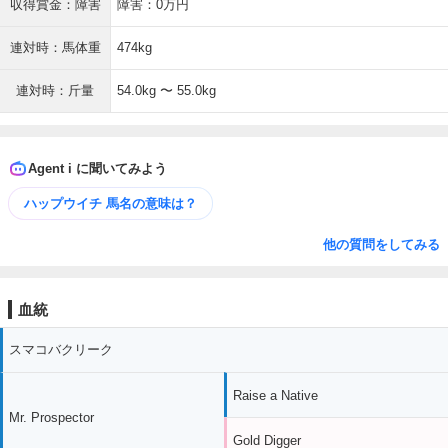
収得賞金：障害
障害：0万円
連対時：馬体重
474kg
連対時：斤量
54.0kg 〜 55.0kg
Agent i に聞いてみよう
ハップウイチ 馬名の意味は？
他の質問をしてみる
血統
スマコバクリーク
Raise a Native
Mr. Prospector
Gold Digger