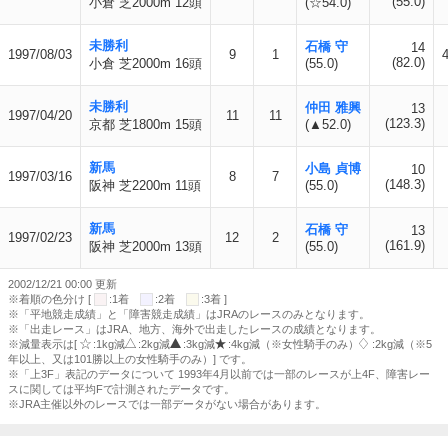
(55.0)
小倉 芝2000m 12頭
(☆54.0)
未勝利
石橋 守
14
1997/08/03
9
1
(82.0)
小倉 芝2000m 16頭
(55.0)
未勝利
仲田 雅興
13
1997/04/20
11
11
(123.3)
京都 芝1800m 15頭
(▲52.0)
新馬
小島 貞博
10
1997/03/16
8
7
(148.3)
阪神 芝2200m 11頭
(55.0)
新馬
石橋 守
13
1997/02/23
12
2
(161.9)
阪神 芝2000m 13頭
(55.0)
2002/12/21 00:00 更新
※着順の色分け [
:1着
:2着
:3着 ]
※「平地競走成績」と「障害競走成績」はJRAのレースのみとなります。
※「出走レース」はJRA、地方、海外で出走したレースの成績となります。
※減量表示は[
:1kg減
:2kg減
:3kg減
:4kg減（※女性騎手のみ）
:2kg減（※5
年以上、又は101勝以上の女性騎手のみ）] です。
※「上3F」表記のデータについて 1993年4月以前では一部のレースが上4F、障害レー
スに関しては平均Fで計測されたデータです。
※JRA主催以外のレースでは一部データがない場合があります。