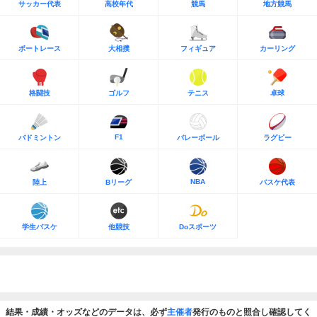
サッカー代表
高校年代
競馬
地方競馬
ボートレース
大相撲
フィギュア
カーリング
格闘技
ゴルフ
テニス
卓球
F1
バドミントン
バレーボール
ラグビー
NBA
陸上
Bリーグ
バスケ代表
学生バスケ
他競技
Doスポーツ
結果・成績・オッズなどのデータは、必ず
主催者
発行のものと照合し確認してく