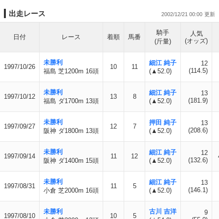
出走レース
2002/12/21 00:00
騎手
人気
日付
レース
着順
馬番
(オッズ)
(斤量)
未勝利
細江 純子
12
1997/10/26
10
11
(114.5)
福島 芝1200m 16頭
(▲52.0)
未勝利
細江 純子
13
1997/10/12
13
8
(181.9)
福島 ダ1700m 13頭
(▲52.0)
未勝利
押田 純子
13
1997/09/27
12
7
(208.6)
阪神 ダ1800m 13頭
(▲52.0)
未勝利
細江 純子
12
1997/09/14
11
12
(132.6)
阪神 ダ1400m 15頭
(▲52.0)
未勝利
細江 純子
13
1997/08/31
11
5
(146.1)
小倉 芝2000m 16頭
(▲52.0)
未勝利
古川 吉洋
9
1997/08/10
10
5