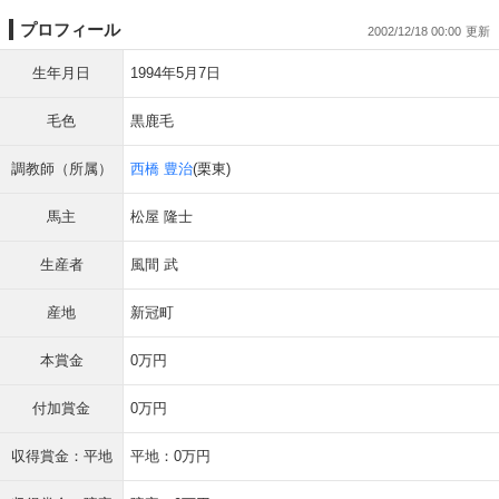
プロフィール
2002/12/18 00:00
生年月日
1994年5月7日
毛色
黒鹿毛
調教師（所属）
西橋 豊治
(栗東)
馬主
松屋 隆士
生産者
風間 武
産地
新冠町
本賞金
0万円
付加賞金
0万円
収得賞金：平地
平地：0万円