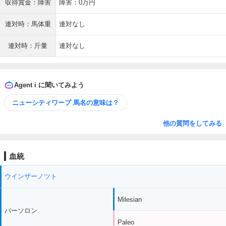
収得賞金：障害
障害：0万円
連対時：馬体重
連対なし
連対時：斤量
連対なし
Agent i に聞いてみよう
ニューシティワープ 馬名の意味は？
他の質問をしてみる
血統
ウインザーノツト
Milesian
パーソロン
Paleo