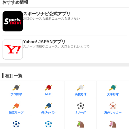
おすすめ情報
スポーツナビ公式アプリ
注目のレースも最新ニュースも逃さない
Yahoo! JAPANアプリ
スポーツ情報やニュース、天気もこれひとつで
種目一覧
MLB
プロ野球
高校野球
大学野球
独立リーグ
侍ジャパン
Jリーグ
海外サッカー