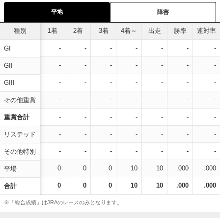
平地
障害
種別
1着
2着
3着
4着～
出走
勝率
連対率
-
-
-
-
-
-
-
GI
-
-
-
-
-
-
-
GII
-
-
-
-
-
-
-
GIII
-
-
-
-
-
-
-
その他重賞
-
-
-
-
-
-
-
重賞合計
-
-
-
-
-
-
-
リステッド
-
-
-
-
-
-
-
その他特別
0
0
0
10
10
.000
.000
平場
0
0
0
10
10
.000
.000
合計
※「総合成績」はJRAのレースのみとなります。