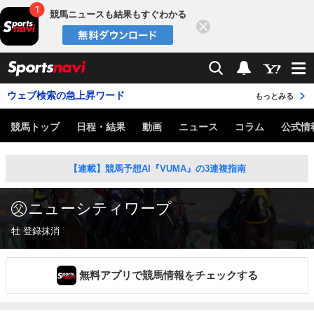
競馬ニュースも結果もすぐわかる
閉じる
スポーツナビ
検索
通知
ウェブ検索の急上昇ワード
もっとみる
競馬トップ
日程・結果
動画
ニュース
コラム
公式情
【連載】競馬予想AI『VUMA』の3連複指南
ニューシティワープ
牡 登録抹消
無料アプリで競馬情報をチェックする