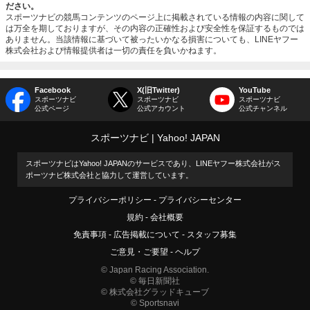
ださい。
スポーツナビの競馬コンテンツのページ上に掲載されている情報の内容に関して
は万全を期しておりますが、その内容の正確性および安全性を保証するものでは
ありません。当該情報に基づいて被ったいかなる損害についても、LINEヤフー
株式会社および情報提供者は一切の責任を負いかねます。
Facebook
X(旧Twitter)
YouTube
スポーツナビ
スポーツナビ
スポーツナビ
公式ページ
公式アカウント
公式チャンネル
スポーツナビ
Yahoo! JAPAN
スポーツナビはYahoo! JAPANのサービスであり、LINEヤフー株式会社がス
ポーツナビ株式会社と協力して運営しています。
プライバシーポリシー
プライバシーセンター
規約
会社概要
免責事項
広告掲載について
スタッフ募集
ご意見・ご要望
ヘルプ
© Japan Racing Association.
© 毎日新聞社
© 株式会社グラッドキューブ
© Sportsnavi