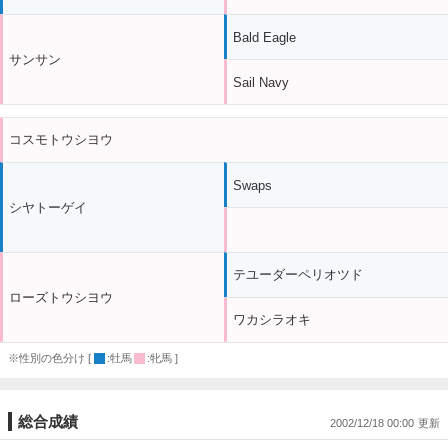
Bald Eagle
サンサン
Sail Navy
コスモトウシヨウ
Swaps
シヤトーゲイ
テユーダーペリオツド
ローズトウシヨウ
ワカシラオキ
※性別の色分け [
:牡馬
:牝馬 ]
総合成績
2002/12/18 00:00