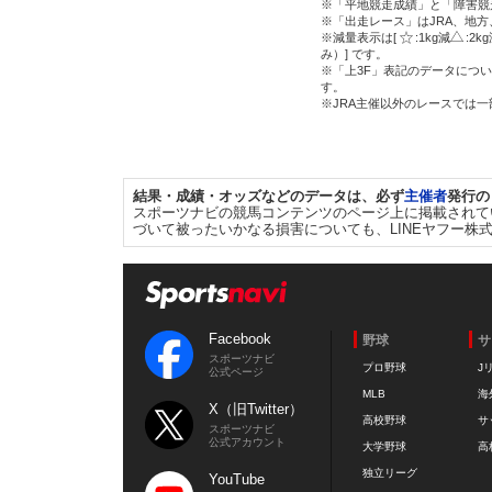
※「平地競走成績」と「障害競
※「出走レース」はJRA、地
※減量表示は[
:1kg減
:2k
み）] です。
※「上3F」表記のデータについ
す。
※JRA主催以外のレースでは
結果・成績・オッズなどのデータは、必ず
主催者
発行の
スポーツナビの競馬コンテンツのページ上に掲載されて
づいて被ったいかなる損害についても、LINEヤフー株
Facebook
野球
サ
スポーツナビ
プロ野球
J
公式ページ
MLB
海
X（旧Twitter）
高校野球
サ
スポーツナビ
公式アカウント
大学野球
高
独立リーグ
YouTube