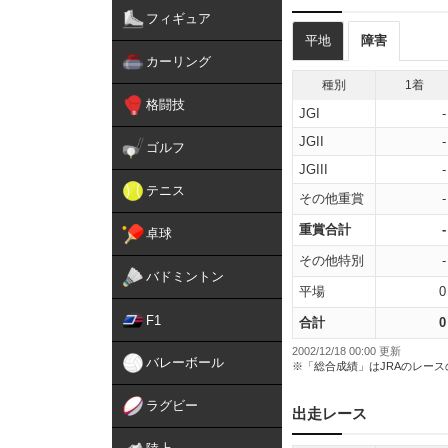
フィギュア
平地
障害
カーリング
種別
1着
格闘技
JGI
-
JGII
-
ゴルフ
JGIII
-
テニス
その他重賞
-
重賞合計
-
卓球
その他特別
-
バドミントン
平場
0
F1
合計
0
2002/12/18 00:00 更新
バレーボール
※「総合成績」はJRAのレー
ラグビー
出走レース