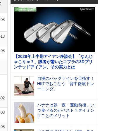
位
-08
-13
-08
【2026年上半期アイアン座談会】「なんじ
ゃこりゃ？」識者が驚いたコブラの3Dプリ
ンテッドアイアン、その実力とは
自慢のバックラインを目指す！
HIITでおこなう「背中徹底トレ
ーニング」
-02
バナナは朝・夜・運動前後、い
つ食べるのがベスト？タイミン
-08
グごとのメリット
-08