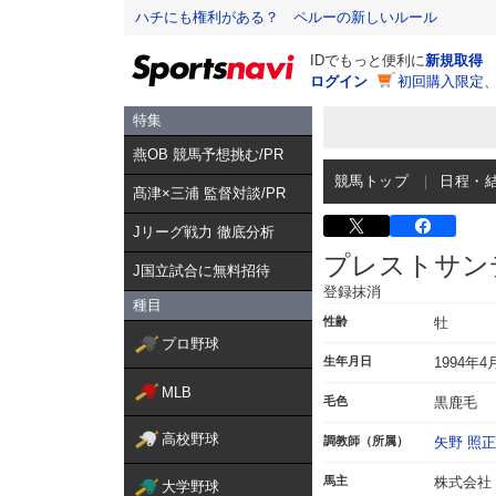
ハチにも権利がある？ ペルーの新しいルール
IDでもっと便利に
新規取得
ログイン
初回購入限定
特集
燕OB 競馬予想挑む/PR
競馬トップ
日程・
髙津×三浦 監督対談/PR
Jリーグ戦力 徹底分析
プレストサン
J国立試合に無料招待
登録抹消
種目
性齢
牡
プロ野球
生年月日
1994年4
MLB
毛色
黒鹿毛
高校野球
調教師（所属）
矢野 照正
馬主
株式会社
大学野球