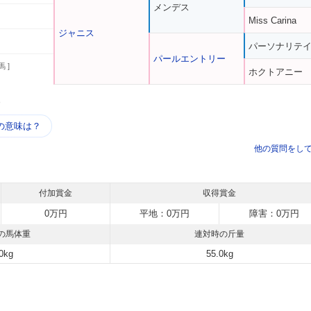
メンデス
Miss Carina
ジャニス
パーソナリテ
パールエントリー
馬 ]
ホクトアニー
う
の意味は？
他の質問をし
付加賞金
収得賞金
0万円
平地：0万円
障害：0万円
の馬体重
連対時の斤量
0kg
55.0kg