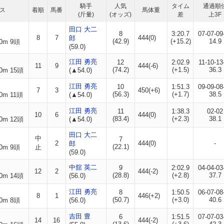
騎手
人気
タイム
通過順
ス
着順
馬番
馬体重
(斤量)
(オッズ)
差
上3F
田口 大二
8
3:20.7
07-07-09
8
7
444(0)
郎
(42.9)
(+15.2)
14.9
0m 9頭
(59.0)
江田 勇亮
12
2:02.9
11-10-13
11
9
444(-6)
(74.2)
(+1.5)
36.3
0m 15頭
(▲54.0)
江田 勇亮
10
1:51.3
09-09-08
7
3
450(+6)
(56.3)
(+1.7)
38.5
0m 11頭
(▲54.0)
江田 勇亮
11
1:38.3
02-02
10
6
444(0)
(83.4)
(+2.3)
38.1
0m 12頭
(▲54.0)
田口 大二
中
7
2
444(0)
-
郎
(22.1)
0m 9頭
止
(59.0)
中舘 英二
9
2:02.9
04-04-03
12
2
444(-2)
(28.8)
(+2.8)
37.7
0m 14頭
(56.0)
江田 勇亮
8
1:50.5
06-07-08
8
1
446(+2)
(50.7)
(+3.0)
40.6
0m 8頭
(56.0)
吉田 豊
6
1:51.5
07-07-03
14
16
444(-2)