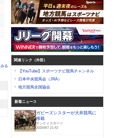
イ
関連リンク（外部）
てみる
【YouTube】スポーツナビ競馬チャンネル
日本中央競馬会（JRA）
地方競馬全国協会
新着ニュース
ガビーズシスターが大井競馬に
移籍
サンケイスポーツ
2026/8/7 21:42