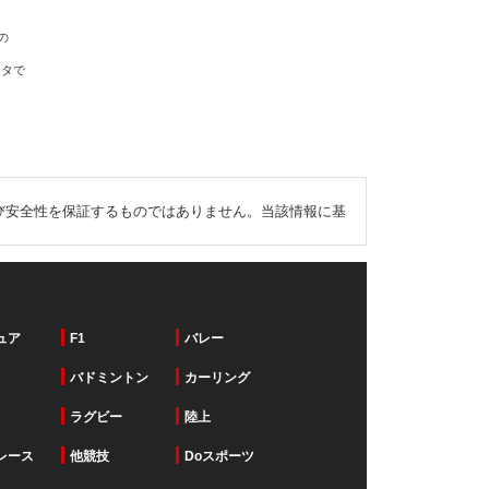
の
ータで
び安全性を保証するものではありません。当該情報に基
ュア
F1
バレー
バドミントン
カーリング
ラグビー
陸上
レース
他競技
Doスポーツ