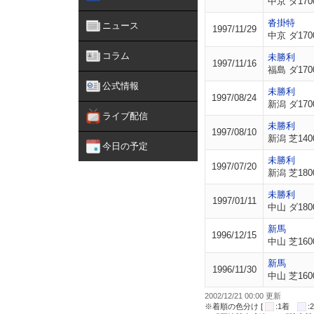
中京 ダ170
沓掛特
ニュース
1997/11/29
中京 ダ170
コラム
未勝利
1997/11/16
福島 ダ170
公式情報
未勝利
1997/08/24
新潟 ダ170
ライブ配信
未勝利
1997/08/10
新潟 芝140
今日の予定
未勝利
1997/07/20
新潟 芝180
未勝利
1997/01/11
中山 ダ180
新馬
1996/12/15
中山 芝160
新馬
1996/11/30
中山 芝160
2002/12/21 00:00 更新
※着順の色分け [
:1着