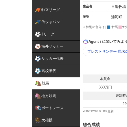
生産者
日進牧場
独立リーグ
産地
浦河町
侍ジャパン
※性別の色分け [
:牡馬
:牝
Jリーグ
Agent i に聞いてみよ
海外サッカー
プレストサンデー 馬名
サッカー代表
高校年代
本賞金
競馬
330万円
地方競馬
連対時
44
ボートレース
2002/12/18 00:00
大相撲
総合成績