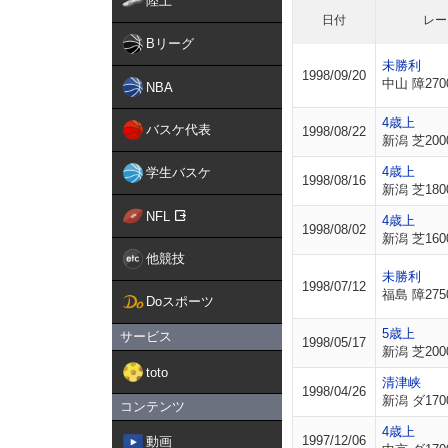
陸上
日付
レー
Bリーグ
未勝利
1998/09/20
中山 障270
NBA
4歳上
バスケ代表
1998/08/22
新潟 芝200
4歳上
学生バスケ
1998/08/16
新潟 芝180
NFL
4歳上
1998/08/02
新潟 芝160
他競技
未勝利
1998/07/12
福島 障275
Doスポーツ
5歳上
サービス
1998/05/17
新潟 芝200
toto
清津峡
1998/04/26
新潟 ダ170
コンテンツ
4歳上
1997/12/06
動画