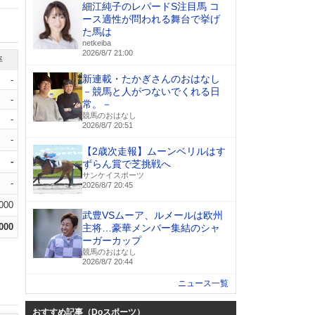
細江純子のレパードS注目馬 コ
ース適性が問われる舞台で挙げ
た馬は
netkeiba
2026/8/7 21:00
率
新連載・たかぎさんのおはなし
-
－競馬と人がつないでくれる日
-
常。－
競馬のおはなし
-
2026/8/7 20:51
-
【2歳次走報】ムーンベリルはす
-
ずらん賞で芝挑戦へ
サンケイスポーツ
-
2026/8/7 20:45
.000
武豊VSムーア、ルメールは欧州
.000
主将…豪華メンバー集結のシャ
ーガーカップ
競馬のおはなし
2026/8/7 20:44
ニュース一覧
おすすめ記事（Doスポーツ）