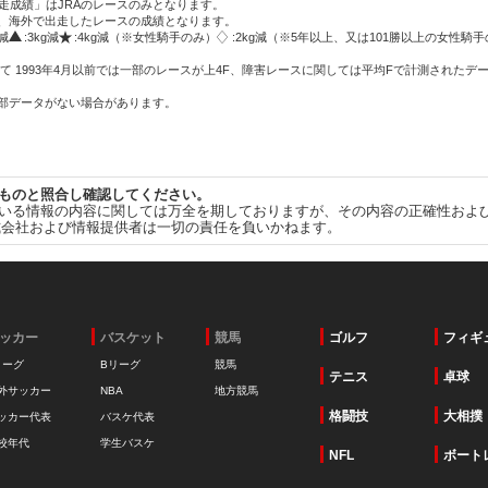
走成績」はJRAのレースのみとなります。
方、海外で出走したレースの成績となります。
g減
:3kg減
:4kg減（※女性騎手のみ）
:2kg減（※5年以上、又は101勝以上の女性騎手
て 1993年4月以前では一部のレースが上4F、障害レースに関しては平均Fで計測されたデ
一部データがない場合があります。
ものと照合し確認してください。
いる情報の内容に関しては万全を期しておりますが、その内容の正確性およ
式会社および情報提供者は一切の責任を負いかねます。
ッカー
バスケット
競馬
ゴルフ
フィギ
リーグ
Bリーグ
競馬
テニス
卓球
外サッカー
NBA
地方競馬
格闘技
大相撲
ッカー代表
バスケ代表
校年代
学生バスケ
NFL
ボート