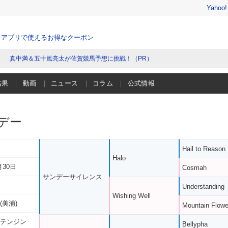
Yahoo
、アプリで使えるお得なクーポン
真中満＆五十嵐亮太が佐賀競馬予想に挑戦！（PR）
結果
動画
ニュース
コラム
公式情報
デー
Hail to Reason
Halo
月30日
Cosmah
サンデーサイレンス
Understanding
Wishing Well
(美浦)
Mountain Flowe
 テンジン
Bellypha