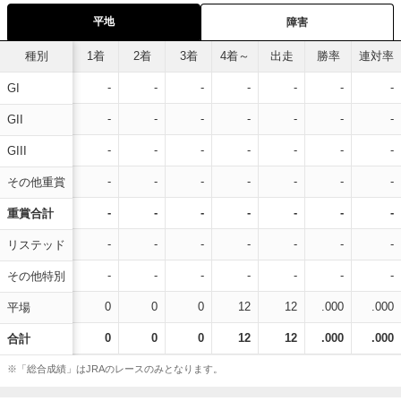
平地
障害
種別
1着
2着
3着
4着～
出走
勝率
連対率
-
-
-
-
-
-
-
GI
-
-
-
-
-
-
-
GII
-
-
-
-
-
-
-
GIII
-
-
-
-
-
-
-
その他重賞
-
-
-
-
-
-
-
重賞合計
-
-
-
-
-
-
-
リステッド
-
-
-
-
-
-
-
その他特別
0
0
0
12
12
.000
.000
平場
0
0
0
12
12
.000
.000
合計
※「総合成績」はJRAのレースのみとなります。