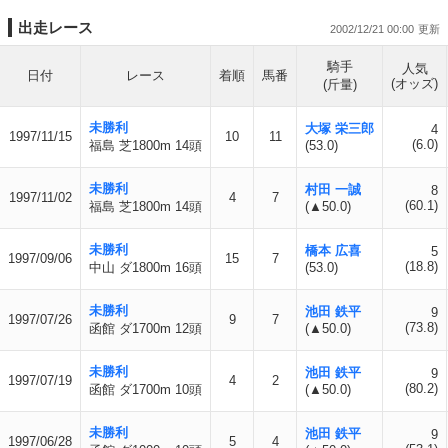
出走レース
2002/12/21 00:00
騎手
人気
日付
レース
着順
馬番
(オッズ)
(斤量)
未勝利
大塚 栄三郎
4
1997/11/15
10
11
(6.0)
福島 芝1800m 14頭
(53.0)
未勝利
村田 一誠
8
1997/11/02
4
7
(60.1)
福島 芝1800m 14頭
(▲50.0)
未勝利
橋本 広喜
5
1997/09/06
15
7
(18.8)
中山 ダ1800m 16頭
(53.0)
未勝利
池田 鉄平
9
1997/07/26
9
7
(73.8)
函館 ダ1700m 12頭
(▲50.0)
未勝利
池田 鉄平
9
1997/07/19
4
2
(80.2)
函館 ダ1700m 10頭
(▲50.0)
未勝利
池田 鉄平
9
1997/06/28
5
4