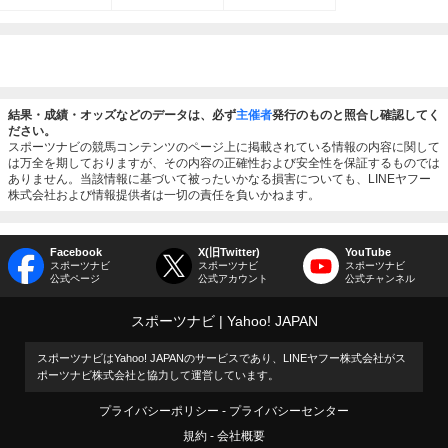
結果・成績・オッズなどのデータは、必ず
主催者
発行のものと照合し確認してく
ださい。
スポーツナビの競馬コンテンツのページ上に掲載されている情報の内容に関して
は万全を期しておりますが、その内容の正確性および安全性を保証するものでは
ありません。当該情報に基づいて被ったいかなる損害についても、LINEヤフー
株式会社および情報提供者は一切の責任を負いかねます。
Facebook
X(旧Twitter)
YouTube
スポーツナビ
スポーツナビ
スポーツナビ
公式ページ
公式アカウント
公式チャンネル
スポーツナビ
Yahoo! JAPAN
スポーツナビはYahoo! JAPANのサービスであり、LINEヤフー株式会社がス
ポーツナビ株式会社と協力して運営しています。
プライバシーポリシー
プライバシーセンター
規約
会社概要