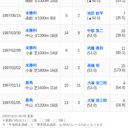
(53.1)
函館 ダ1000m 10頭
(▲50.0)
未勝利
池田 鉄平
7
1997/06/14
5
2
(35.5)
函館 ダ1000m 9頭
(▲50.0)
未勝利
中舘 英二
10
1997/03/30
14
9
(38.6)
中山 ダ1200m 16頭
(53.0)
未勝利
武藤 善則
11
1997/02/08
6
1
(90.1)
小倉 芝1000m 14頭
(53.0)
未勝利
高橋 明
15
1997/02/02
12
3
(173.0)
小倉 芝1800m 16頭
(53.0)
新馬
大塚 栄三郎
9
1997/01/12
10
11
(54.4)
中山 芝1600m 11頭
(53.0)
新馬
大塚 栄三郎
6
1997/01/05
13
3
(16.8)
中山 ダ1200m 16頭
(53.0)
2002/12/21 00:00 更新
※着順の色分け [
:1着
:2着
:3着 ]
※「平地競走成績」と「障害競走成績」はJRAのレースのみとなります。