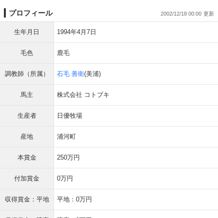
プロフィール
2002/12/18 00:00
生年月日
1994年4月7日
毛色
鹿毛
調教師（所属）
石毛 善衛
(美浦)
馬主
株式会社 コトブキ
生産者
日優牧場
産地
浦河町
本賞金
250万円
付加賞金
0万円
収得賞金：平地
平地：0万円