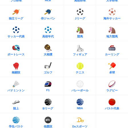
MLB
プロ野球
高校野球
大学野球
独立リーグ
侍ジャパン
Jリーグ
海外サッカー
サッカー代表
高校年代
競馬
地方競馬
ボートレース
大相撲
フィギュア
カーリング
格闘技
ゴルフ
テニス
卓球
F1
バドミントン
バレーボール
ラグビー
NBA
陸上
Bリーグ
バスケ代表
学生バスケ
他競技
Doスポーツ