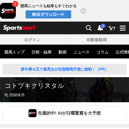
競馬ニュースも結果もすぐわかる
閉じる
スポーツナビ
検索
通知
i
ログイン
ID新規取得
競馬トップ
日程・結果
動画
ニュース
コラム
公式情
真中満＆五十嵐亮太が佐賀競馬予想に挑戦！（PR）
コトブキクリスタル
牝 登録抹消
先週的中! AIが日曜重賞を大予想