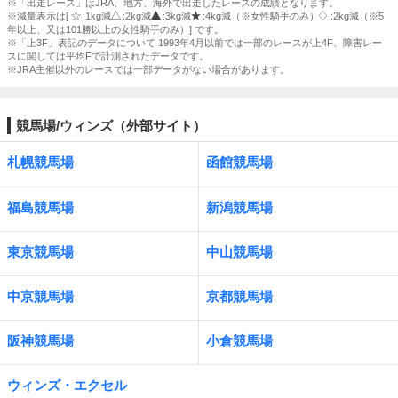
※「出走レース」はJRA、地方、海外で出走したレースの成績となります。
※減量表示は[
:1kg減
:2kg減
:3kg減
:4kg減（※女性騎手のみ）
:2kg減（※5
年以上、又は101勝以上の女性騎手のみ）] です。
※「上3F」表記のデータについて 1993年4月以前では一部のレースが上4F、障害レー
スに関しては平均Fで計測されたデータです。
※JRA主催以外のレースでは一部データがない場合があります。
競馬場/ウィンズ（外部サイト）
札幌競馬場
函館競馬場
福島競馬場
新潟競馬場
東京競馬場
中山競馬場
中京競馬場
京都競馬場
阪神競馬場
小倉競馬場
ウィンズ・エクセル