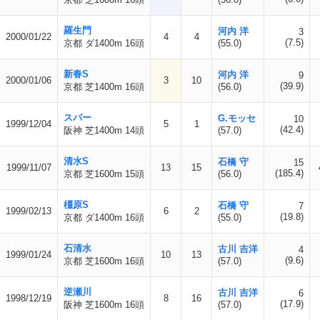
羅生門
河内 洋
3
2000/01/22
4
4
(7.5)
京都 ダ1400m 16頭
(55.0)
新春S
河内 洋
9
2000/01/06
3
10
(39.9)
京都 芝1400m 16頭
(56.0)
スパー
G.モッセ
10
1999/12/04
5
1
(42.4)
阪神 芝1400m 14頭
(57.0)
清水S
石橋 守
15
1999/11/07
13
15
(185.4)
京都 芝1600m 15頭
(56.0)
橿原S
石橋 守
7
1999/02/13
6
2
(19.8)
京都 ダ1400m 16頭
(55.0)
石清水
古川 吉洋
4
1999/01/24
10
13
(9.6)
京都 芝1600m 16頭
(57.0)
逆瀬川
古川 吉洋
6
1998/12/19
8
16
(17.9)
阪神 芝1600m 16頭
(57.0)