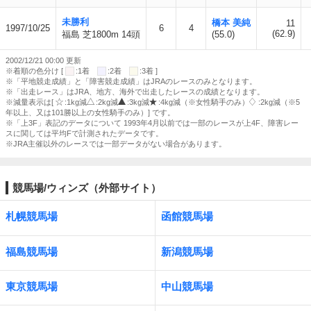
未勝利
橋本 美純
11
1997/10/25
6
4
(62.9)
福島 芝1800m 14頭
(55.0)
2002/12/21 00:00 更新
※着順の色分け [
:1着
:2着
:3着 ]
※「平地競走成績」と「障害競走成績」はJRAのレースのみとなります。
※「出走レース」はJRA、地方、海外で出走したレースの成績となります。
※減量表示は[
:1kg減
:2kg減
:3kg減
:4kg減（※女性騎手のみ）
:2kg減（※5
年以上、又は101勝以上の女性騎手のみ）] です。
※「上3F」表記のデータについて 1993年4月以前では一部のレースが上4F、障害レー
スに関しては平均Fで計測されたデータです。
※JRA主催以外のレースでは一部データがない場合があります。
競馬場/ウィンズ（外部サイト）
札幌競馬場
函館競馬場
福島競馬場
新潟競馬場
東京競馬場
中山競馬場