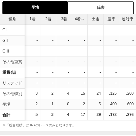
平地
障害
種別
1着
2着
3着
4着～
出走
勝率
連対率
-
-
-
-
-
-
-
GI
-
-
-
-
-
-
-
GII
-
-
-
-
-
-
-
GIII
-
-
-
-
-
-
-
その他重賞
-
-
-
-
-
-
-
重賞合計
-
-
-
-
-
-
-
リステッド
3
2
4
15
24
.125
.208
その他特別
2
1
0
2
5
.400
.600
平場
5
3
4
17
29
.172
.276
合計
※「総合成績」はJRAのレースのみとなります。