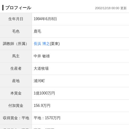
プロフィール
2002/12/18 00:00
生年月日
1994年6月8日
毛色
鹿毛
調教師（所属）
長浜 博之
(栗東)
馬主
中井 敏雄
生産者
大道牧場
産地
浦河町
本賞金
1億1000万円
付加賞金
156.9万円
収得賞金：平地
平地：1570万円