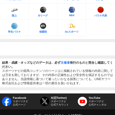
NBA
陸上
Bリーグ
バスケ代表
学生バスケ
他競技
Doスポーツ
結果・成績・オッズなどのデータは、必ず
主催者
発行のものと照合し確認してく
ださい。
スポーツナビの競馬コンテンツのページ上に掲載されている情報の内容に関して
は万全を期しておりますが、その内容の正確性および安全性を保証するものでは
ありません。当該情報に基づいて被ったいかなる損害についても、LINEヤフー
株式会社および情報提供者は一切の責任を負いかねます。
Facebook
X(旧Twitter)
YouTube
スポーツナビ
スポーツナビ
スポーツナビ
公式ページ
公式アカウント
公式チャンネル