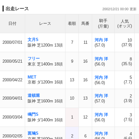
出走レース
2002/12/21 00:00
騎手
人気
日付
レース
着順
馬番
(オッズ)
(斤量)
文月S
河内 洋
10
2000/07/01
7
11
(37.9)
阪神 芝1200m 13頭
(57.0)
フリー
河内 洋
8
2000/05/21
9
16
(35.5)
東京 芝1400m 18頭
(56.0)
MET
河内 洋
5
2000/04/22
13
16
京都 ダ1200m 16頭
(7.7)
(56.0)
道頓堀
河内 洋
2
2000/04/01
10
13
(3.9)
阪神 芝1600m 16頭
(57.0)
鳴門S
河内 洋
3
2000/03/04
1
12
(7.5)
阪神 ダ1400m 16頭
(56.0)
斑鳩S
河内 洋
4
2000/02/05
2
6
(6.6)
京都 芝1600m 16頭
(56.0)