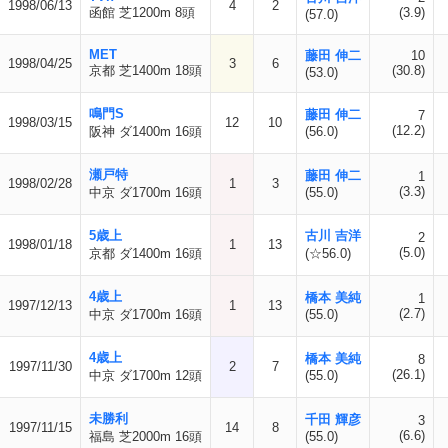
1998/06/13
4
2
函館 芝1200m 8頭
(3.9)
(57.0)
MET
藤田 伸二
10
1998/04/25
3
6
京都 芝1400m 18頭
(30.8)
(53.0)
鳴門S
藤田 伸二
7
1998/03/15
12
10
(12.2)
阪神 ダ1400m 16頭
(56.0)
瀬戸特
藤田 伸二
1
1998/02/28
1
3
(3.3)
中京 ダ1700m 16頭
(55.0)
5歳上
古川 吉洋
2
1998/01/18
1
13
(5.0)
京都 ダ1400m 16頭
(☆56.0)
4歳上
橋本 美純
1
1997/12/13
1
13
(2.7)
中京 ダ1700m 16頭
(55.0)
4歳上
橋本 美純
8
1997/11/30
2
7
(26.1)
中京 ダ1700m 12頭
(55.0)
未勝利
千田 輝彦
3
1997/11/15
14
8
(6.6)
福島 芝2000m 16頭
(55.0)