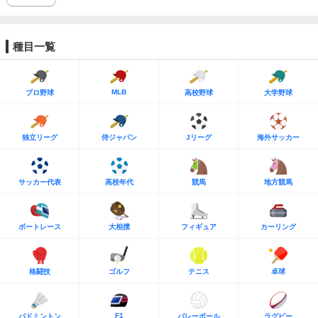
種目一覧
MLB
プロ野球
高校野球
大学野球
独立リーグ
侍ジャパン
Jリーグ
海外サッカー
サッカー代表
高校年代
競馬
地方競馬
ボートレース
大相撲
フィギュア
カーリング
格闘技
ゴルフ
テニス
卓球
F1
バドミントン
バレーボール
ラグビー