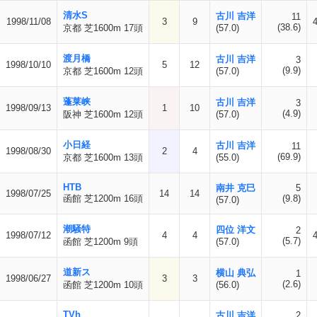
清水S
古川 吉洋
11
1998/11/08
3
9
(38.6)
京都 芝1600m 17頭
(57.0)
渡月橋
古川 吉洋
3
1998/10/10
5
12
(9.9)
京都 芝1600m 12頭
(57.0)
蓬莱峡
古川 吉洋
3
1998/09/13
1
10
(4.9)
阪神 芝1600m 12頭
(57.0)
小日経
古川 吉洋
11
1998/08/30
2
4
(69.9)
京都 芝1600m 13頭
(55.0)
HTB
南井 克巳
5
1998/07/25
14
14
函館 芝1200m 16頭
(9.8)
(57.0)
潮騒特
四位 洋文
2
1998/07/12
4
4
(5.7)
函館 芝1200m 9頭
(57.0)
道新ス
横山 典弘
1
1998/06/27
3
3
(2.6)
函館 芝1200m 10頭
(56.0)
TVh
古川 吉洋
2