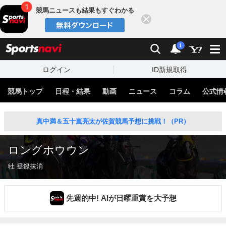
競馬ニュースも結果もすぐわかる
閉じる
スポーツナビ
検索
通知
i
ログイン
ID新規取得
競馬トップ
日程・結果
動画
ニュース
コラム
公式情
真中満＆五十嵐亮太が佐賀競馬予想に挑戦！（PR）
ロングホウウン
牡 登録抹消
先週的中! AIが日曜重賞を大予想