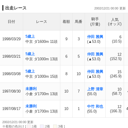
出走レース
2002/12/21 00:00
騎手
人気
日付
レース
着順
馬番
(オッズ)
(斤量)
5歳上
仲田 雅興
6
1998/03/29
9
3
(10.5)
中京 ダ1600m 11頭
(▲53.0)
5歳上
仲田 雅興
12
1998/03/21
6
5
(152.5)
中京 ダ1000m 13頭
(▲53.0)
5歳上
仲田 雅興
15
1998/03/08
8
10
(245.9)
中京 ダ1000m 15頭
(▲53.0)
未勝利
上野 清章
10
1997/08/30
10
7
(58.7)
小倉 ダ1700m 13頭
(55.0)
未勝利
中竹 和也
12
1997/08/17
10
1
(166.3)
小倉 ダ1700m 13頭
(55.0)
2002/12/21 00:00 更新
※着順の色分け [
:1着
:2着
:3着 ]