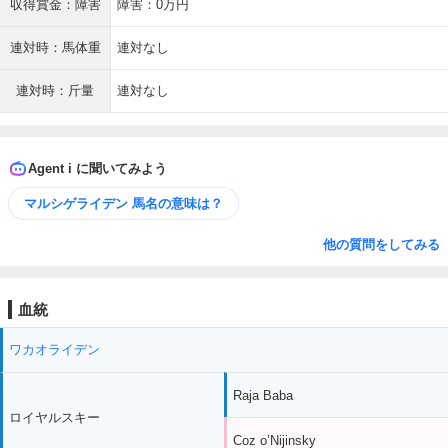
収得賞金：障害
障害：0万円
連対時：馬体重
連対なし
連対時：斤量
連対なし
Agent i に聞いてみよう
マルシゲライデン 馬名の意味は？
他の質問をしてみる
血統
ワカオライデン
Raja Baba
ロイヤルスキー
Coz o’Nijinsky