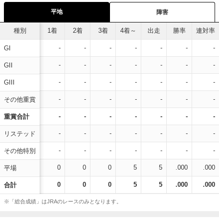
平地
障害
種別
1着
2着
3着
4着～
出走
勝率
連対率
-
-
-
-
-
-
-
GI
-
-
-
-
-
-
-
GII
-
-
-
-
-
-
-
GIII
-
-
-
-
-
-
-
その他重賞
-
-
-
-
-
-
-
重賞合計
-
-
-
-
-
-
-
リステッド
-
-
-
-
-
-
-
その他特別
0
0
0
5
5
.000
.000
平場
0
0
0
5
5
.000
.000
合計
※「総合成績」はJRAのレースのみとなります。