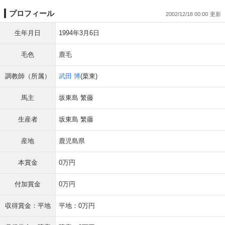
プロフィール
2002/12/18 00:00
生年月日
1994年3月6日
毛色
鹿毛
調教師（所属）
武田 博
(栗東)
馬主
坂東島 繁藤
生産者
坂東島 繁藤
産地
鹿児島県
本賞金
0万円
付加賞金
0万円
収得賞金：平地
平地：0万円