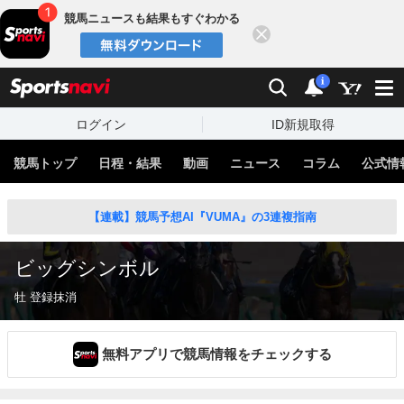
競馬ニュースも結果もすぐわかる
閉じる
スポーツナビ
検索
通知
i
ログイン
ID新規取得
競馬トップ
日程・結果
動画
ニュース
コラム
公式情
【連載】競馬予想AI『VUMA』の3連複指南
ビッグシンボル
牡 登録抹消
無料アプリで競馬情報をチェックする