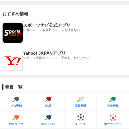
おすすめ情報
スポーツナビ公式アプリ
注目のレースも最新ニュースも逃さない
Yahoo! JAPANアプリ
スポーツ情報やニュース、天気もこれひとつで
種目一覧
MLB
プロ野球
高校野球
大学野球
独立リーグ
侍ジャパン
Jリーグ
海外サッカー