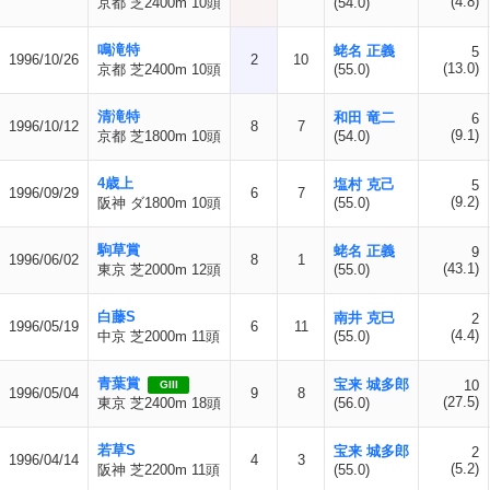
(4.8)
京都 芝2400m 10頭
(54.0)
鳴滝特
蛯名 正義
5
1996/10/26
2
10
(13.0)
京都 芝2400m 10頭
(55.0)
清滝特
和田 竜二
6
1996/10/12
8
7
(9.1)
京都 芝1800m 10頭
(54.0)
4歳上
塩村 克己
5
1996/09/29
6
7
(9.2)
阪神 ダ1800m 10頭
(55.0)
駒草賞
蛯名 正義
9
1996/06/02
8
1
(43.1)
東京 芝2000m 12頭
(55.0)
白藤S
南井 克巳
2
1996/05/19
6
11
(4.4)
中京 芝2000m 11頭
(55.0)
青葉賞
宝来 城多郎
10
GIII
1996/05/04
9
8
(27.5)
東京 芝2400m 18頭
(56.0)
若草S
宝来 城多郎
2
1996/04/14
4
3
(5.2)
阪神 芝2200m 11頭
(55.0)