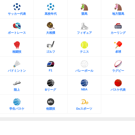
サッカー代表
高校年代
競馬
地方競馬
ボートレース
大相撲
フィギュア
カーリング
格闘技
ゴルフ
テニス
卓球
F1
バドミントン
バレーボール
ラグビー
NBA
陸上
Bリーグ
バスケ代表
学生バスケ
他競技
Doスポーツ