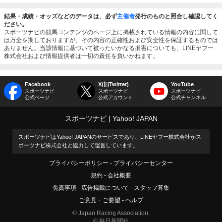
結果・成績・オッズなどのデータは、必ず
主催者
発行のものと照合し確認してく
ださい。
スポーツナビの競馬コンテンツのページ上に掲載されている情報の内容に関して
は万全を期しておりますが、その内容の正確性および安全性を保証するものでは
ありません。当該情報に基づいて被ったいかなる損害についても、LINEヤフー
株式会社および情報提供者は一切の責任を負いかねます。
Facebook
X(旧Twitter)
YouTube
スポーツナビ
スポーツナビ
スポーツナビ
公式ページ
公式アカウント
公式チャンネル
スポーツナビ
Yahoo! JAPAN
スポーツナビはYahoo! JAPANのサービスであり、LINEヤフー株式会社がス
ポーツナビ株式会社と協力して運営しています。
プライバシーポリシー
プライバシーセンター
規約
会社概要
免責事項
広告掲載について
スタッフ募集
ご意見・ご要望
ヘルプ
© Japan Racing Association.
© 毎日新聞社