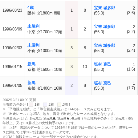
4歳
宝来 城多郎
2
1996/03/23
1
8
(3.6)
阪神 ダ1800m 8頭
(55.0)
未勝利
宝来 城多郎
2
1996/03/09
1
2
(3.2)
中京 ダ1700m 12頭
(55.0)
未勝利
宝来 城多郎
2
1996/02/03
3
8
(2.4)
小倉 ダ1000m 10頭
(55.0)
新馬
塩村 克己
1
1996/01/15
3
10
(1.6)
京都 芝1600m 10頭
(55.0)
新馬
塩村 克己
1
1996/01/05
2
8
(1.7)
京都 ダ1400m 16頭
(55.0)
2002/12/21 00:00 更新
※着順の色分け [
:1着
:2着
:3着 ]
※「平地競走成績」と「障害競走成績」はJRAのレースのみとなります。
※「出走レース」はJRA、地方、海外で出走したレースの成績となります。
※減量表示は[
:1kg減
:2kg減
:3kg減
:4kg減（※女性騎手のみ）
:2kg減（※5
年以上、又は101勝以上の女性騎手のみ）] です。
※「上3F」表記のデータについて 1993年4月以前では一部のレースが上4F、障害レー
スに関しては平均Fで計測されたデータです。
※JRA主催以外のレースでは一部データがない場合があります。