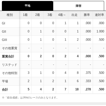
平地
障害
種別
1着
2着
3着
4着～
出走
勝率
連対率
0
0
0
1
1
.000
.000
GI
0
1
0
0
1
.000
1.000
GII
0
1
0
1
2
.000
.500
GIII
-
-
-
-
-
-
-
その他重賞
0
2
0
2
4
.000
.500
重賞合計
-
-
-
-
-
-
-
リステッド
3
1
0
4
8
.375
.500
その他特別
2
1
2
1
6
.333
.500
平場
5
4
2
7
18
.278
.500
合計
※「総合成績」はJRAのレースのみとなります。