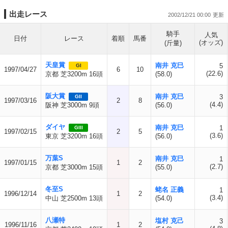
出走レース
2002/12/21 00:00
騎手
人気
日付
レース
着順
馬番
(オッズ)
(斤量)
天皇賞
南井 克巳
5
GI
1997/04/27
6
10
(22.6)
京都 芝3200m 16頭
(58.0)
阪大賞
南井 克巳
3
GII
1997/03/16
2
8
(4.4)
阪神 芝3000m 9頭
(56.0)
ダイヤ
南井 克巳
1
GIII
1997/02/15
2
5
(3.6)
東京 芝3200m 16頭
(56.0)
万葉S
南井 克巳
1
1997/01/15
1
2
(2.7)
京都 芝3000m 15頭
(55.0)
冬至S
蛯名 正義
1
1996/12/14
1
2
(3.4)
中山 芝2500m 13頭
(54.0)
八瀬特
塩村 克己
3
1996/11/16
1
2