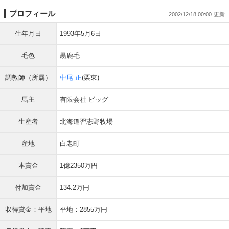
プロフィール
2002/12/18 00:00
生年月日
1993年5月6日
毛色
黒鹿毛
調教師（所属）
中尾 正
(栗東)
馬主
有限会社 ビッグ
生産者
北海道習志野牧場
産地
白老町
本賞金
1億2350万円
付加賞金
134.2万円
収得賞金：平地
平地：2855万円